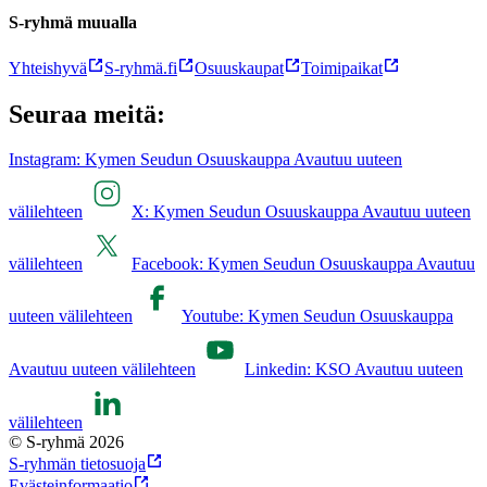
S-ryhmä muualla
Yhteishyvä
S-ryhmä.fi
Osuuskaupat
Toimipaikat
Seuraa meitä:
Instagram: Kymen Seudun Osuuskauppa Avautuu uuteen
välilehteen
X: Kymen Seudun Osuuskauppa Avautuu uuteen
välilehteen
Facebook: Kymen Seudun Osuuskauppa Avautuu
uuteen välilehteen
Youtube: Kymen Seudun Osuuskauppa
Avautuu uuteen välilehteen
Linkedin: KSO Avautuu uuteen
välilehteen
© S-ryhmä 2026
S-ryhmän tietosuoja
Evästeinformaatio