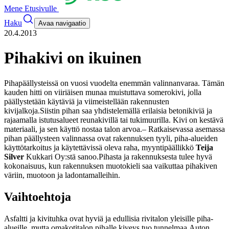
Mene Etusivulle
Haku
Avaa navigaatio
20.4.2013
Pihakivi on ikuinen
Pihapäällysteissä on vuosi vuodelta enemmän valinnanvaraa. Tämän
kauden hitti on viiriäisen munaa muistuttava somerokivi, jolla
päällystetään käytäviä ja viimeistellään rakennusten
kivijalkoja.
Siistin pihan saa yhdistelemällä erilaisia betonikiviä ja
rajaamalla istutusalueet reunakivillä tai tukimuurilla. Kivi on kestävä
materiaali, ja sen käyttö nostaa talon arvoa.
– Ratkaisevassa asemassa
pihan päällysteen valinnassa ovat rakennuksen tyyli, piha-alueiden
käyttötarkoitus ja käytettävissä oleva raha, myyntipäällikkö
Teija
Silver
Kukkari Oy:stä sanoo.
Pihasta ja rakennuksesta tulee hyvä
kokonaisuus, kun rakennuksen muotokieli saa vaikuttaa pihakiven
väriin, muotoon ja ladontamalleihin.
Vaihtoehtoja
Asfaltti ja kivituhka ovat hyviä ja edullisia rivitalon yleisille piha-
alueille, mutta omakotitalon pihalle kiveys tuo tunnelmaa.
Auton