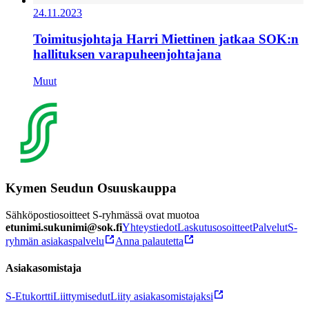
24.11.2023
Toimitusjohtaja Harri Miettinen jatkaa SOK:n
hallituksen varapuheenjohtajana
Muut
Kymen Seudun Osuuskauppa
Sähköpostiosoitteet S-ryhmässä ovat muotoa
etunimi.sukunimi@sok.fi
Yhteystiedot
Laskutusosoitteet
Palvelut
S-
ryhmän asiakaspalvelu
Anna palautetta
Asiakasomistaja
S-Etukortti
Liittymisedut
Liity asiakasomistajaksi