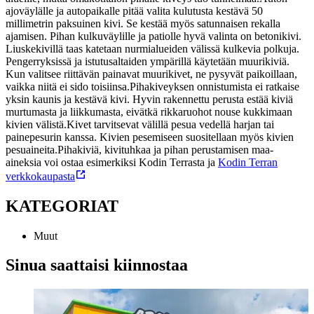
ajoväylälle ja autopaikalle pitää valita kulutusta kestävä 50
millimetrin paksuinen kivi. Se kestää myös satunnaisen rekalla
ajamisen. Pihan kulkuväylille ja patiolle hyvä valinta on betonikivi.
Liuskekivillä taas katetaan nurmialueiden välissä kulkevia polkuja.
Pengerryksissä ja istutusaltaiden ympärillä käytetään muurikiviä.
Kun valitsee riittävän painavat muurikivet, ne pysyvät paikoillaan,
vaikka niitä ei sido toisiinsa.
Pihakiveyksen onnistumista ei ratkaise
yksin kaunis ja kestävä kivi. Hyvin rakennettu perusta estää kiviä
murtumasta ja liikkumasta, eivätkä rikkaruohot nouse kukkimaan
kivien välistä.
Kivet tarvitsevat välillä pesua vedellä harjan tai
painepesurin kanssa. Kivien pesemiseen suositellaan myös kivien
pesuaineita.
Pihakiviä, kivituhkaa ja pihan perustamisen maa-
aineksia voi ostaa esimerkiksi Kodin Terrasta ja
Kodin Terran
verkkokaupasta
KATEGORIAT
Muut
Sinua saattaisi kiinnostaa