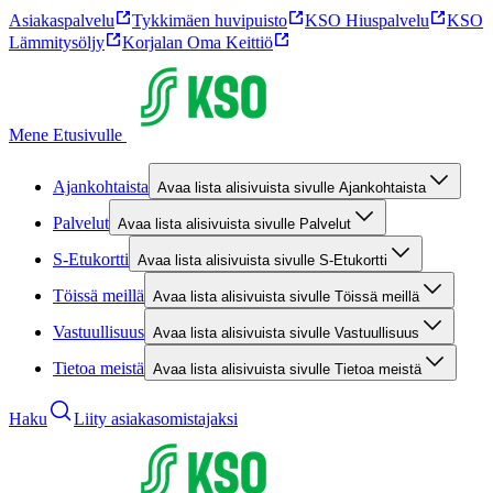
Asiakaspalvelu
Tykkimäen huvipuisto
KSO Hiuspalvelu
KSO
Lämmitysöljy
Korjalan Oma Keittiö
Mene Etusivulle
Ajankohtaista
Avaa lista alisivuista sivulle Ajankohtaista
Palvelut
Avaa lista alisivuista sivulle Palvelut
S-Etukortti
Avaa lista alisivuista sivulle S-Etukortti
Töissä meillä
Avaa lista alisivuista sivulle Töissä meillä
Vastuullisuus
Avaa lista alisivuista sivulle Vastuullisuus
Tietoa meistä
Avaa lista alisivuista sivulle Tietoa meistä
Haku
Liity asiakasomistajaksi