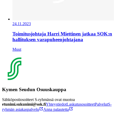
24.11.2023
Toimitusjohtaja Harri Miettinen jatkaa SOK:n
hallituksen varapuheenjohtajana
Muut
Kymen Seudun Osuuskauppa
Sähköpostiosoitteet S-ryhmässä ovat muotoa
etunimi.sukunimi@sok.fi
Yhteystiedot
Laskutusosoitteet
Palvelut
S-
ryhmän asiakaspalvelu
Anna palautetta