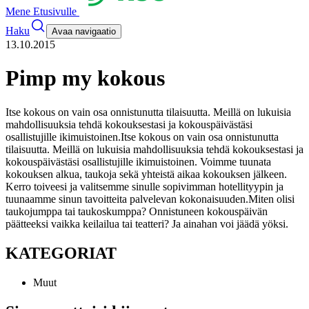
Mene Etusivulle
Haku
Avaa navigaatio
13.10.2015
Pimp my kokous
Itse kokous on vain osa onnistunutta tilaisuutta. Meillä on lukuisia
mahdollisuuksia tehdä kokouksestasi ja kokouspäivästäsi
osallistujille ikimuistoinen.
Itse kokous on vain osa onnistunutta
tilaisuutta. Meillä on lukuisia mahdollisuuksia tehdä kokouksestasi ja
kokouspäivästäsi osallistujille ikimuistoinen. Voimme tuunata
kokouksen alkua, taukoja sekä yhteistä aikaa kokouksen jälkeen.
Kerro toiveesi ja valitsemme sinulle sopivimman hotellityypin ja
tuunaamme sinun tavoitteita palvelevan kokonaisuuden.
Miten olisi
taukojumppa tai taukoskumppa? Onnistuneen kokouspäivän
päätteeksi vaikka keilailua tai teatteri? Ja ainahan voi jäädä yöksi.
KATEGORIAT
Muut