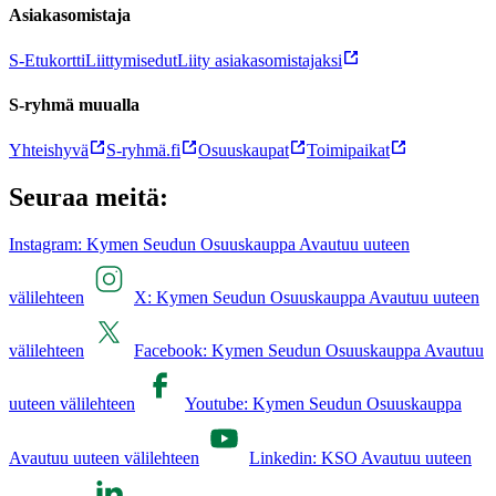
Asiakasomistaja
S-Etukortti
Liittymisedut
Liity asiakasomistajaksi
S-ryhmä muualla
Yhteishyvä
S-ryhmä.fi
Osuuskaupat
Toimipaikat
Seuraa meitä:
Instagram: Kymen Seudun Osuuskauppa Avautuu uuteen
välilehteen
X: Kymen Seudun Osuuskauppa Avautuu uuteen
välilehteen
Facebook: Kymen Seudun Osuuskauppa Avautuu
uuteen välilehteen
Youtube: Kymen Seudun Osuuskauppa
Avautuu uuteen välilehteen
Linkedin: KSO Avautuu uuteen