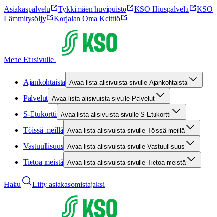
Asiakaspalvelu
Tykkimäen huvipuisto
KSO Hiuspalvelu
KSO
Lämmitysöljy
Korjalan Oma Keittiö
Mene Etusivulle
Ajankohtaista
Avaa lista alisivuista sivulle Ajankohtaista
Palvelut
Avaa lista alisivuista sivulle Palvelut
S-Etukortti
Avaa lista alisivuista sivulle S-Etukortti
Töissä meillä
Avaa lista alisivuista sivulle Töissä meillä
Vastuullisuus
Avaa lista alisivuista sivulle Vastuullisuus
Tietoa meistä
Avaa lista alisivuista sivulle Tietoa meistä
Haku
Liity asiakasomistajaksi