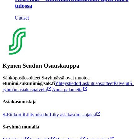
tulossa
Uutiset
Kymen Seudun Osuuskauppa
Sähköpostiosoitteet S-ryhmässä ovat muotoa
etunimi.sukunimi@sok.fi
Yhteystiedot
Laskutusosoitteet
Palvelut
S-
ryhmän asiakaspalvelu
Anna palautetta
Asiakasomistaja
S-Etukortti
Liittymisedut
Liity asiakasomistajaksi
S-ryhmä muualla