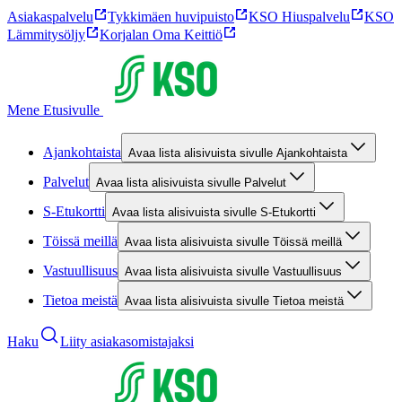
Asiakaspalvelu
Tykkimäen huvipuisto
KSO Hiuspalvelu
KSO
Lämmitysöljy
Korjalan Oma Keittiö
Mene Etusivulle
Ajankohtaista
Avaa lista alisivuista sivulle Ajankohtaista
Palvelut
Avaa lista alisivuista sivulle Palvelut
S-Etukortti
Avaa lista alisivuista sivulle S-Etukortti
Töissä meillä
Avaa lista alisivuista sivulle Töissä meillä
Vastuullisuus
Avaa lista alisivuista sivulle Vastuullisuus
Tietoa meistä
Avaa lista alisivuista sivulle Tietoa meistä
Haku
Liity asiakasomistajaksi