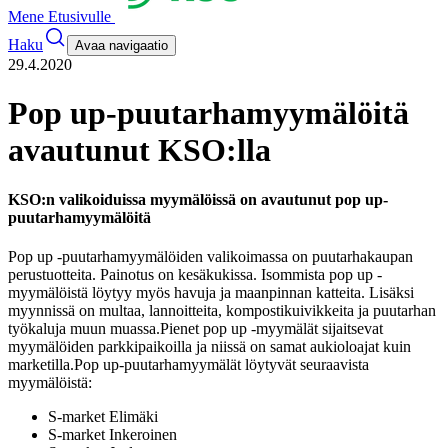
Mene Etusivulle
Haku
Avaa navigaatio
29.4.2020
Pop up-puutarhamyymälöitä
avautunut KSO:lla
KSO:n valikoiduissa myymälöissä on avautunut pop up-
puutarhamyymälöitä
Pop up -puutarhamyymälöiden valikoimassa on puutarhakaupan
perustuotteita. Painotus on kesäkukissa. Isommista pop up -
myymälöistä löytyy myös havuja ja maanpinnan katteita. Lisäksi
myynnissä on multaa, lannoitteita, kompostikuivikkeita ja puutarhan
työkaluja muun muassa.
Pienet pop up -myymälät sijaitsevat
myymälöiden parkkipaikoilla ja niissä on samat aukioloajat kuin
marketilla.
Pop up-puutarhamyymälät löytyvät seuraavista
myymälöistä:
S-market Elimäki
S-market Inkeroinen