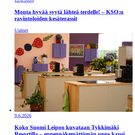
12.6.2026
Monta hyvää syytä lähteä terdelle! – KSO:n
ravintoloiden kesäterassit
Uutiset
9.6.2026
Koko Suomi Leipoo kuvataan Tykkimäki
Resortilla – ennennäkemättömän upea kausi