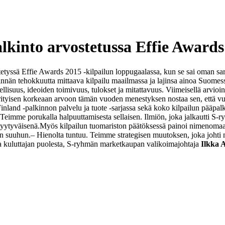
kinto arvostetussa Effie Awards 
jestetyssä Effie Awards 2015 -kilpailun loppugaalassa, kun se sai oman s
tinnän tehokkuutta mittaava kilpailu maailmassa ja lajinsa ainoa Suomes
lisuus, ideoiden toimivuus, tulokset ja mitattavuus. Viimeisellä arvioint
ityisen korkeaan arvoon tämän vuoden menestyksen nostaa sen, että vuo
inland -palkinnon palvelu ja tuote -sarjassa sekä koko kilpailun pääpa
Teimme porukalla halpuuttamisesta sellaisen. Ilmiön, joka jalkautti S-
tyytyväisenä.
Myös kilpailun tuomariston päätöksessä painoi nimenomaan 
an suuhun.
‒ Hienolta tuntuu. Teimme strategisen muutoksen, joka johti 
koja kuluttajan puolesta, S-ryhmän marketkaupan valikoimajohtaja
Ilkka 