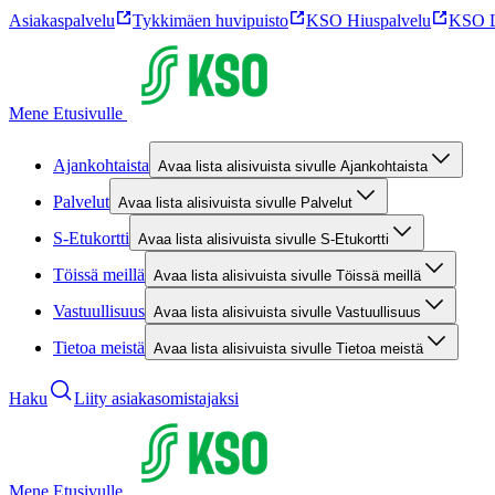
Asiakaspalvelu
Tykkimäen huvipuisto
KSO Hiuspalvelu
KSO L
Mene Etusivulle
Ajankohtaista
Avaa lista alisivuista sivulle Ajankohtaista
Palvelut
Avaa lista alisivuista sivulle Palvelut
S-Etukortti
Avaa lista alisivuista sivulle S-Etukortti
Töissä meillä
Avaa lista alisivuista sivulle Töissä meillä
Vastuullisuus
Avaa lista alisivuista sivulle Vastuullisuus
Tietoa meistä
Avaa lista alisivuista sivulle Tietoa meistä
Haku
Liity asiakasomistajaksi
Mene Etusivulle