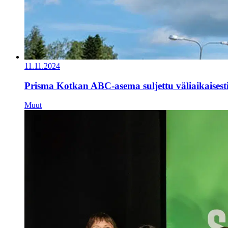
11.11.2024
Prisma Kotkan ABC-asema suljettu väliaikaisest
Muut