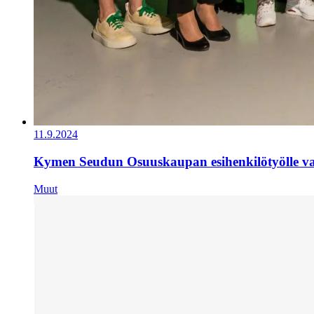
11.9.2024
Kymen Seudun Osuuskaupan esihenkilötyölle val
Muut