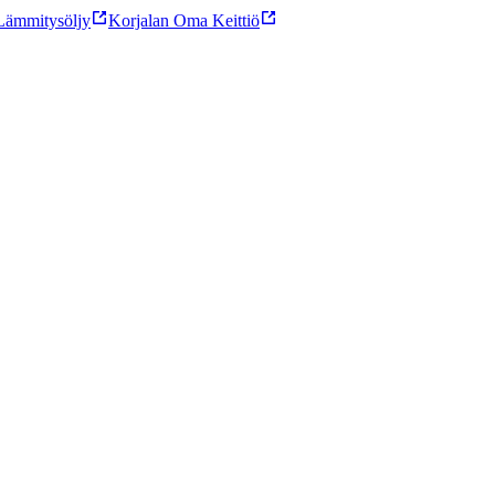
ämmitysöljy
Korjalan Oma Keittiö