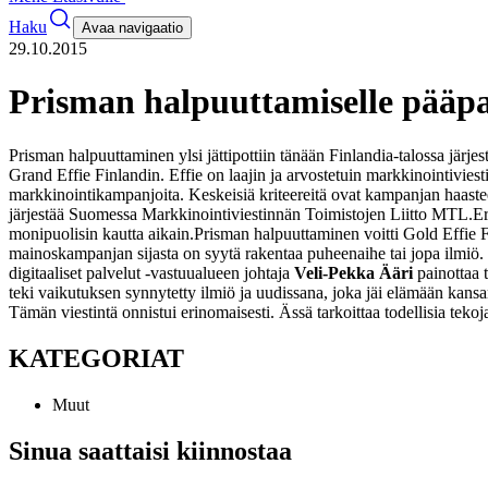
Haku
Avaa navigaatio
29.10.2015
Prisman halpuuttamiselle pääpal
Prisman halpuuttaminen ylsi jättipottiin tänään Finlandia-talossa jär
Grand Effie Finlandin. Effie on laajin ja arvostetuin markkinointivies
markkinointikampanjoita. Keskeisiä kriteereitä ovat kampanjan haasteel
järjestää Suomessa Markkinointiviestinnän Toimistojen Liitto MTL.
Er
monipuolisin kautta aikain.
Prisman halpuuttaminen voitti Gold Effie F
mainoskampanjan sijasta on syytä rakentaa puheenaihe tai jopa ilmiö. 
digitaaliset palvelut -vastuualueen johtaja
Veli-Pekka Ääri
painottaa 
teki vaikutuksen synnytetty ilmiö ja uudissana, joka jäi elämään kans
Tämän viestintä onnistui erinomaisesti. Ässä tarkoittaa todellisia te
KATEGORIAT
Muut
Sinua saattaisi kiinnostaa