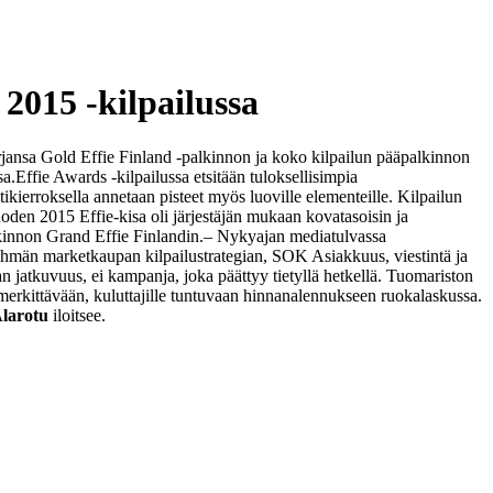
2015 -kilpailussa
arjansa Gold Effie Finland -palkinnon ja koko kilpailun pääpalkinnon
sa.
Effie Awards -kilpailussa etsitään tuloksellisimpia
ikierroksella annetaan pisteet myös luoville elementeille. Kilpailun
den 2015 Effie-kisa oli järjestäjän mukaan kovatasoisin ja
lkinnon Grand Effie Finlandin.
– Nykyajan mediatulvassa
ryhmän marketkaupan kilpailustrategian, SOK Asiakkuus, viestintä ja
jatkuvuus, ei kampanja, joka päättyy tietyllä hetkellä. Tuomariston
merkittävään, kuluttajille tuntuvaan hinnanalennukseen ruokalaskussa.
Alarotu
iloitsee.