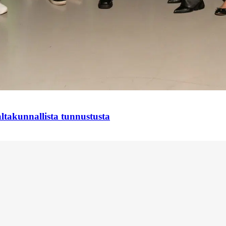
takunnallista tunnustusta