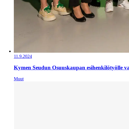
11.9.2024
Kymen Seudun Osuuskaupan esihenkilötyölle val
Muut