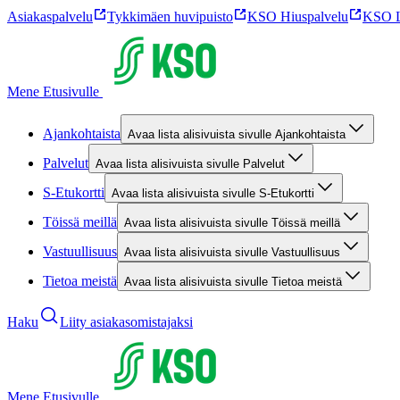
Asiakaspalvelu
Tykkimäen huvipuisto
KSO Hiuspalvelu
KSO L
Mene Etusivulle
Ajankohtaista
Avaa lista alisivuista sivulle Ajankohtaista
Palvelut
Avaa lista alisivuista sivulle Palvelut
S-Etukortti
Avaa lista alisivuista sivulle S-Etukortti
Töissä meillä
Avaa lista alisivuista sivulle Töissä meillä
Vastuullisuus
Avaa lista alisivuista sivulle Vastuullisuus
Tietoa meistä
Avaa lista alisivuista sivulle Tietoa meistä
Haku
Liity asiakasomistajaksi
Mene Etusivulle