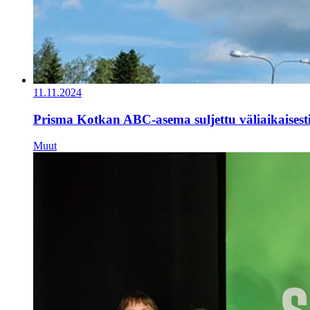
11.11.2024
Prisma Kotkan ABC-asema suljettu väliaikaisest
Muut