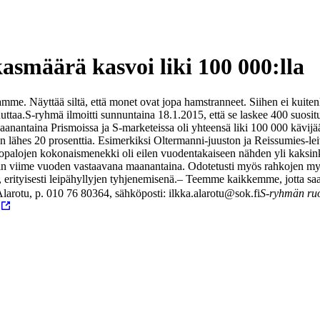
asmäärä kasvoi liki 100 000:lla
amme. Näyttää siltä, että monet ovat jopa hamstranneet. Siihen ei kuite
uttaa.
S-ryhmä ilmoitti sunnuntaina 18.1.2015, että se laskee 400 suosit
 Maanantaina Prismoissa ja S-marketeissa oli yhteensä liki 100 000 kä
aan lähes 20 prosenttia. Esimerkiksi Oltermanni-juuston ja Reissumies-l
ustopalojen kokonaismenekki oli eilen vuodentakaiseen nähden yli kaksi
n viime vuoden vastaavana maanantaina. Odotetusti myös rahkojen myynt
rityisesti leipähyllyjen tyhjenemisenä.
– Teemme kaikkemme, jotta saam
larotu, p. 010 76 80364, sähköposti: ilkka.alarotu@sok.fi
S-ryhmän ruo