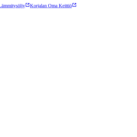
ämmitysöljy
Korjalan Oma Keittiö