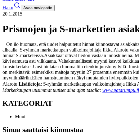
Haku
Avaa navigaatio
20.1.2015
Prismojen ja S-markettien asiak
– On ilo huomata, että uudet halpuutetut hinnat kiinnostavat asiakkait
alhaalla, S-ryhmän marketkaupan valikoimajohtaja Ilkka Alarotu vaku
hinnat S-marketeissa.
Asiakkaat ottivat tiedon vastaan innostuneina.
kävi aamusta asti vilkkaana. Valtakunnallisesti myynti kasvoi kaikki
kuusinkertaiset.
Uusi hintataso huomattiin etenkin juustohyllyllä. Ju
on merkittävä: esimerkiksi maitoja myytiin 27 prosenttia enemmän kui
myyntimääriin.
Eilen hamstraaminen näkyi muutamien hyllypaikkojen, e
Alarotu.
Lisätietoja
: S-ryhmän marketkaupan valikoimajohtaja Ilkka A
Marketkaupan uusimmat uutiset aina ajan tasalla:
www.patarumpu.fi
KATEGORIAT
Muut
Sinua saattaisi kiinnostaa