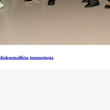
takunnallista tunnustusta