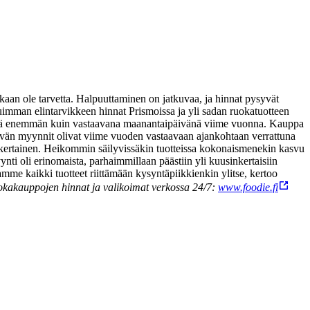
nkaan ole tarvetta. Halpuuttaminen on jatkuvaa, ja hinnat pysyvät
uimman elintarvikkeen hinnat Prismoissa ja yli sadan ruokatuotteen
vijää enemmän kuin vastaavana maanantaipäivänä viime vuonna.
Kauppa
eivän myynnit olivat viime vuoden vastaavaan ajankohtaan verrattuna
nkertainen. Heikommin säilyvissäkin tuotteissa kokonaismenekin kasvu
i oli erinomaista, parhaimmillaan päästiin yli kuusinkertaisiin
me kaikki tuotteet riittämään kysyntäpiikkienkin ylitse, kertoo
kakauppojen hinnat ja valikoimat verkossa 24/7:
www.foodie.fi