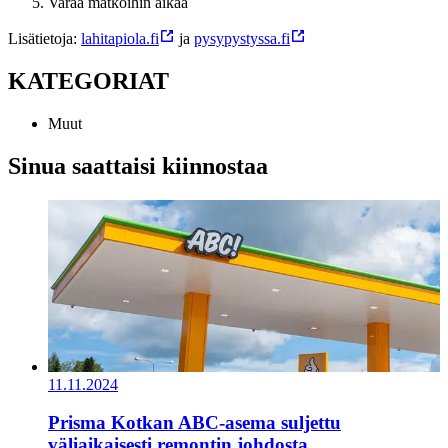
Varaa matkoihin aikaa
Lisätietoja:
lahitapiola.fi
ja
pysypystyssa.fi
KATEGORIAT
Muut
Sinua saattaisi kiinnostaa
11.11.2024
Prisma Kotkan ABC-asema suljettu
väliaikaisesti remontin johdosta