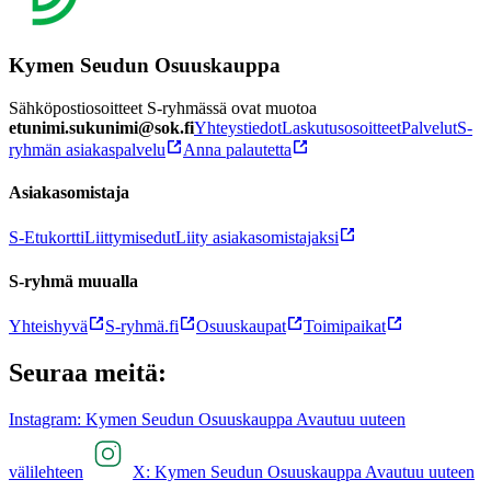
Kymen Seudun Osuuskauppa
Sähköpostiosoitteet S-ryhmässä ovat muotoa
etunimi.sukunimi@sok.fi
Yhteystiedot
Laskutusosoitteet
Palvelut
S-
ryhmän asiakaspalvelu
Anna palautetta
Asiakasomistaja
S-Etukortti
Liittymisedut
Liity asiakasomistajaksi
S-ryhmä muualla
Yhteishyvä
S-ryhmä.fi
Osuuskaupat
Toimipaikat
Seuraa meitä:
Instagram: Kymen Seudun Osuuskauppa Avautuu uuteen
välilehteen
X: Kymen Seudun Osuuskauppa Avautuu uuteen