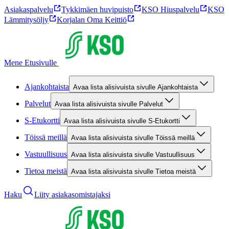
Asiakaspalvelu
Tykkimäen huvipuisto
KSO Hiuspalvelu
KSO
Lämmitysöljy
Korjalan Oma Keittiö
Mene Etusivulle
Ajankohtaista
Avaa lista alisivuista sivulle Ajankohtaista
Palvelut
Avaa lista alisivuista sivulle Palvelut
S-Etukortti
Avaa lista alisivuista sivulle S-Etukortti
Töissä meillä
Avaa lista alisivuista sivulle Töissä meillä
Vastuullisuus
Avaa lista alisivuista sivulle Vastuullisuus
Tietoa meistä
Avaa lista alisivuista sivulle Tietoa meistä
Haku
Liity asiakasomistajaksi