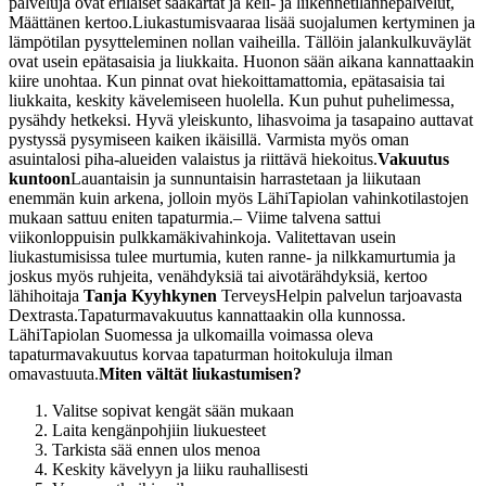
palveluja ovat erilaiset sääkartat ja keli- ja liikennetilannepalvelut,
Määttänen kertoo.
Liukastumisvaaraa lisää suojalumen kertyminen ja
lämpötilan pysytteleminen nollan vaiheilla. Tällöin jalankulkuväylät
ovat usein epätasaisia ja liukkaita.
Huonon sään aikana kannattaakin
kiire unohtaa. Kun pinnat ovat hiekoittamattomia, epätasaisia tai
liukkaita, keskity kävelemiseen huolella. Kun puhut puhelimessa,
pysähdy hetkeksi.
Hyvä yleiskunto, lihasvoima ja tasapaino auttavat
pystyssä pysymiseen kaiken ikäisillä. Varmista myös oman
asuintalosi piha-alueiden valaistus ja riittävä hiekoitus.
Vakuutus
kuntoon
Lauantaisin ja sunnuntaisin harrastetaan ja liikutaan
enemmän kuin arkena, jolloin myös LähiTapiolan vahinkotilastojen
mukaan sattuu eniten tapaturmia.
– Viime talvena sattui
viikonloppuisin pulkkamäkivahinkoja. Valitettavan usein
liukastumisissa tulee murtumia, kuten ranne- ja nilkkamurtumia ja
joskus myös ruhjeita, venähdyksiä tai aivotärähdyksiä, kertoo
lähihoitaja
Tanja Kyyhkynen
TerveysHelpin palvelun tarjoavasta
Dextrasta.
Tapaturmavakuutus kannattaakin olla kunnossa.
LähiTapiolan Suomessa ja ulkomailla voimassa oleva
tapaturmavakuutus korvaa tapaturman hoitokuluja ilman
omavastuuta.
Miten vältät liukastumisen?
Valitse sopivat kengät sään mukaan
Laita kengänpohjiin liukuesteet
Tarkista sää ennen ulos menoa
Keskity kävelyyn ja liiku rauhallisesti