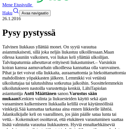
Mene Etusivulle
Haku
Avaa navigaatio
26.1.2016
Pysy pystyssä
Talvinen liukkaus yllättää monet. On syytä varautua
asianmukaisesti, sillä joka neljäs liukastuu ulkoillessaan.
Maan
ollessa kauniin valkoinen, voi liukas keli yllättää ulkoilijan.
Talvitapaturmia aiheuttavat erityisesti liukastumiset.
– Varsinkin
koiran kanssa aamuvarhain ulkoillessa kannattaa olla varovainen.
Pihat ja tiet voivat olla liukkaita, auraamattomia ja hiekoittamattomia
mahdollisten yöpakkasten jälkeen. Lemmikki voi vetäistä
ulkoiluttajaa tai talutushihna sotkeutua jalkoihin. Suosittelemmekin
ulkoilutukseen nastoilla varustettuja kenkiä, LähiTapiolan
asiantuntija
Antti Määttänen
sanoo.
Varustus sään
mukaan
Kenkien valinta ja liukuesteiden käyttö sekä ajan
varaaminen kulkemiseen liukkaalla kelillä ovat käytännöllisiä
vinkkejä.
Sää kannattaa tarkastaa aina ennen liikkeelle lähtöä.
Jalankulkijalle keli on vaarallinen, jos jään päälle sataa lunta tai
vettä.
– Kokemukset osoittavat, että etukäteen varautuminen saattaa
lisätä valmiutta varautua liukkauteen. Hyviä ennaltaehkäiseviä