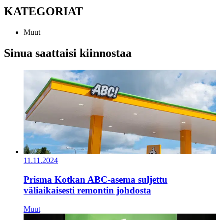
KATEGORIAT
Muut
Sinua saattaisi kiinnostaa
11.11.2024
Prisma Kotkan ABC-asema suljettu
väliaikaisesti remontin johdosta
Muut