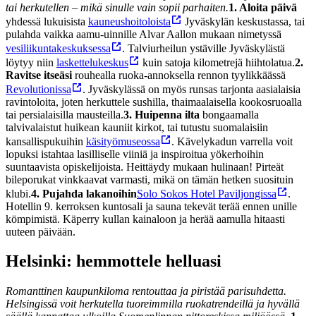
tai herkutellen – mikä sinulle vain sopii parhaiten.
1. Aloita päivä
yhdessä lukuisista
kauneushoitoloista
Jyväskylän keskustassa, tai
pulahda vaikka aamu-uinnille Alvar Aallon mukaan nimetyssä
vesiliikuntakeskuksessa
. Talviurheilun ystäville Jyväskylästä
löytyy niin
laskettelukeskus
kuin satoja kilometrejä hiihtolatua.
2.
Ravitse itseäsi
rouhealla ruoka-annoksella rennon tyylikkäässä
Revolutionissa
. Jyväskylässä on myös runsas tarjonta aasialaisia
ravintoloita, joten herkuttele sushilla, thaimaalaisella kookosruoalla
tai persialaisilla mausteilla.
3. Huipenna ilta
bongaamalla
talvivalaistut huikean kauniit kirkot, tai tutustu suomalaisiin
kansallispukuihin
käsityömuseossa
. Kävelykadun varrella voit
lopuksi istahtaa lasilliselle viiniä ja inspiroitua yökerhoihin
suuntaavista opiskelijoista. Heittäydy mukaan hulinaan! Pirteät
bileporukat vinkkaavat varmasti, mikä on tämän hetken suosituin
klubi.
4. Pujahda lakanoihin
Solo Sokos Hotel Paviljongissa
.
Hotellin 9. kerroksen kuntosali ja sauna tekevät terää ennen unille
kömpimistä. Käperry kullan kainaloon ja herää aamulla hitaasti
uuteen päivään.
Helsinki: hemmottele helluasi
Romanttinen kaupunkiloma rentouttaa ja piristää parisuhdetta.
Helsingissä voit herkutella tuoreimmilla ruokatrendeillä ja hyvällä