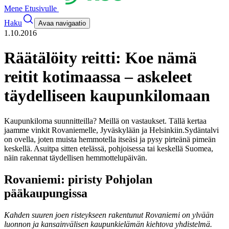
Mene Etusivulle
Haku
Avaa navigaatio
1.10.2016
Räätälöity reitti: Koe nämä
reitit kotimaassa – askeleet
täydelliseen kaupunkilomaan
Kaupunkiloma suunnitteilla? Meillä on vastaukset. Tällä kertaa
jaamme vinkit Rovaniemelle, Jyväskylään ja Helsinkiin.
Sydäntalvi
on ovella, joten muista hemmotella itseäsi ja pysy pirteänä pimeän
keskellä. Asuitpa sitten etelässä, pohjoisessa tai keskellä Suomea,
näin rakennat täydellisen hemmottelupäivän.
Rovaniemi: piristy Pohjolan
pääkaupungissa
Kahden suuren joen risteykseen rakentunut Rovaniemi on ylvään
luonnon ja kansainvälisen kaupunkielämän kiehtova yhdistelmä.