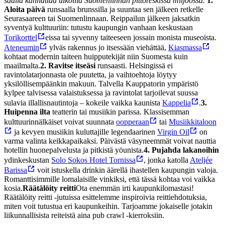
säällä kannattaa ulkoilla Suomenlinnan pittoreskissa miljöössä.
1.
Aloita päivä
runsaalla brunssilla ja suuntaa sen jälkeen retkelle
Seurasaareen tai Suomenlinnaan. Reippailun jälkeen jaksatkin
syventyä kulttuuriin: tutustu kaupungin vanhaan keskustaan
Torikorttel
eissa tai syvenny taiteeseen jossain monista museoista.
Ateneumin
ylväs rakennus jo itsessään viehättää,
Kiasmassa
kohtaat modernin taiteen huipputekijät niin Suomesta kuin
maailmalta.
2. Ravitse itseäsi
runsaasti. Helsingissä ei
ravintolatarjonnasta ole puutetta, ja vaihtoehtoja löytyy
yksilöllisempäänkin makuun. Talvella Kauppatorin ympäristö
kylpee talvisessa valaistuksessa ja ravintolat tarjoilevat suussa
sulavia illallisnautintoja – kokeile vaikka kaunista
Kappelia
.
3.
Huipenna ilta
teatterin tai musiikin parissa. Klassisemman
kulttuurinnälkäiset voivat suunnata
oopperaan
tai
Musiikkitaloon
ja kevyen musiikin kuluttajille legendaarinen
Virgin Oil
on
varma valinta keikkapaikaksi. Päivästä väsyneemmät voivat nauttia
hotellin huonepalvelusta ja pitkistä yöunista.
4. Pujahda lakanoihin
ydinkeskustan
Solo Sokos Hotel Tornissa
, jonka katolla
Ateljée
Barissa
voit istuskella drinkin äärellä ihastellen kaupungin valoja.
Romanttisimmille lomalaisille vinkiksi, että tässä kohtaa voi vaikka
kosia.
Räätälöity reitti
Ota enemmän irti kaupunkilomastasi!
Räätälöity reitti -jutuissa esittelemme inspiroivia reittiehdotuksia,
miten voit tutustua eri kaupunkeihin. Tarjoamme jokaiselle jotakin
liikunnallisista reiteistä aina pub crawl -kierroksiin.