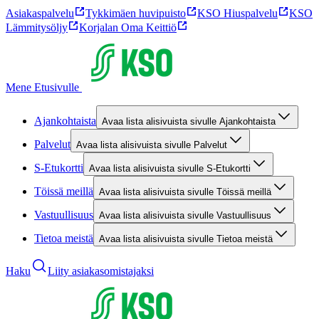
Asiakaspalvelu
Tykkimäen huvipuisto
KSO Hiuspalvelu
KSO
Lämmitysöljy
Korjalan Oma Keittiö
Mene Etusivulle
Ajankohtaista
Avaa lista alisivuista sivulle Ajankohtaista
Palvelut
Avaa lista alisivuista sivulle Palvelut
S-Etukortti
Avaa lista alisivuista sivulle S-Etukortti
Töissä meillä
Avaa lista alisivuista sivulle Töissä meillä
Vastuullisuus
Avaa lista alisivuista sivulle Vastuullisuus
Tietoa meistä
Avaa lista alisivuista sivulle Tietoa meistä
Haku
Liity asiakasomistajaksi