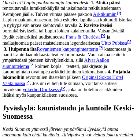
Ota ilo irti Lapin pääkaupungin kauneudesta.
1. Aloita päivä
rentouttavalla lumikenkäilyllä tai uskaltaudu retkiluistelemaan
Kemijoen jäälle. Talven viimaa pääsee pakoon
Arktikumiin
,
Lapin maakuntamuseoon, joka esittelee lappilaista kulttuurihistoriaa
ja nykypäivän arkea kiehtovalla tavalla.
2. Ravitse itseäsi
poronkäristyksellä tai Lapin jokien kalaherkuilla. Vatsantäytettä
löydät esimerkiksi uudistuneesta
Frans & Cheriéstä
ja
mallasjuomaa pääset maistelemaan legendaarisessa
Uitto Pubissa
.
3. Huipenna ilta
Rovaniemen kaupunginteatterin
katsomossa ja
nauti Lapin laadukkaasta teatteritarjonnasta. Varaa aikaa teatterin
ympäristössä pieneen kävelylenkkiin, sillä
Alvar Aallon
suunnittelema
kolmen kopla – teatteri, pääkirjasto ja
kaupungintalo ovat upea arkkitehtoninen kokonaisuus.
4. Pujahda
lakanoihin
revontulien ihastelun jälkeen
Original Sokos Hotel
Vaakunassa
. Jos uni ei heti tule silmään, voit tanssia itsesi
uuvuksiin
yökerho Doriksessa
, joka on hotellin asiakkaiden
lisäksi myös kaupunkilaisten suosiossa.
Jyväskylä: kaunistaudu ja kuntoile Keski-
Suomessa
Keski-Suomen ytimessä järvien ympäröimä Jyväskylä antaa
enemmän kuin ehdit kuvitella. Talvipäivää voi viettää joko urheillen