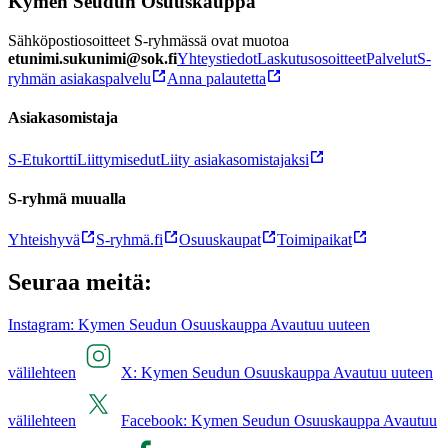
Kymen Seudun Osuuskauppa
Sähköpostiosoitteet S-ryhmässä ovat muotoa
etunimi.sukunimi@sok.fi
Yhteystiedot
Laskutusosoitteet
Palvelut
S-
ryhmän asiakaspalvelu
Anna palautetta
Asiakasomistaja
S-Etukortti
Liittymisedut
Liity asiakasomistajaksi
S-ryhmä muualla
Yhteishyvä
S-ryhmä.fi
Osuuskaupat
Toimipaikat
Seuraa meitä:
Instagram: Kymen Seudun Osuuskauppa Avautuu uuteen
välilehteen
X: Kymen Seudun Osuuskauppa Avautuu uuteen
välilehteen
Facebook: Kymen Seudun Osuuskauppa Avautuu