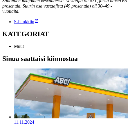
Sanomien lukijoiden keskuudessa. Vastaajia oli 471, joista naisia 66
prosenttia. Suurin osa vastaajista (49 prosenttia) oli 30–49 -
vuotiaita.
S-Pankkiin
KATEGORIAT
Muut
Sinua saattaisi kiinnostaa
11.11.2024