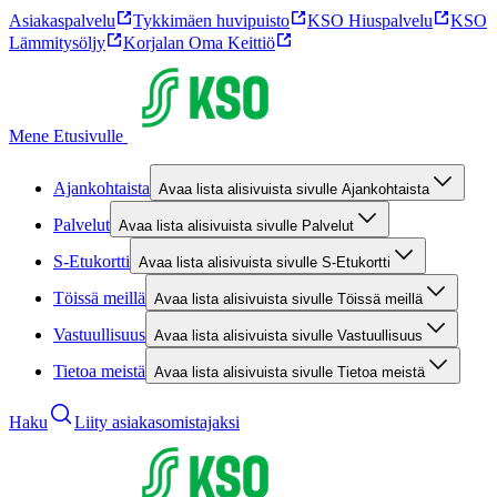
Asiakaspalvelu
Tykkimäen huvipuisto
KSO Hiuspalvelu
KSO
Lämmitysöljy
Korjalan Oma Keittiö
Mene Etusivulle
Ajankohtaista
Avaa lista alisivuista sivulle Ajankohtaista
Palvelut
Avaa lista alisivuista sivulle Palvelut
S-Etukortti
Avaa lista alisivuista sivulle S-Etukortti
Töissä meillä
Avaa lista alisivuista sivulle Töissä meillä
Vastuullisuus
Avaa lista alisivuista sivulle Vastuullisuus
Tietoa meistä
Avaa lista alisivuista sivulle Tietoa meistä
Haku
Liity asiakasomistajaksi