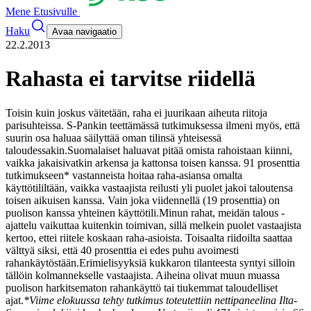
Mene Etusivulle
Haku
Avaa navigaatio
22.2.2013
Rahasta ei tarvitse riidellä
Toisin kuin joskus väitetään, raha ei juurikaan aiheuta riitoja
parisuhteissa. S-Pankin teettämässä tutkimuksessa ilmeni myös, että
suurin osa haluaa säilyttää oman tilinsä yhteisessä
taloudessakin.
Suomalaiset haluavat pitää omista rahoistaan kiinni,
vaikka jakaisivatkin arkensa ja kattonsa toisen kanssa. 91 prosenttia
tutkimukseen* vastanneista hoitaa raha-asiansa omalta
käyttötililtään, vaikka vastaajista reilusti yli puolet jakoi taloutensa
toisen aikuisen kanssa. Vain joka viidennellä (19 prosenttia) on
puolison kanssa yhteinen käyttötili.
Minun rahat, meidän talous -
ajattelu vaikuttaa kuitenkin toimivan, sillä melkein puolet vastaajista
kertoo, ettei riitele koskaan raha-asioista. Toisaalta riidoilta saattaa
välttyä siksi, että 40 prosenttia ei edes puhu avoimesti
rahankäytöstään.
Erimielisyyksiä kukkaron tilanteesta syntyi silloin
tällöin kolmannekselle vastaajista. Aiheina olivat muun muassa
puolison harkitsematon rahankäyttö tai tiukemmat taloudelliset
ajat.
*Viime elokuussa tehty tutkimus toteutettiin nettipaneelina Ilta-