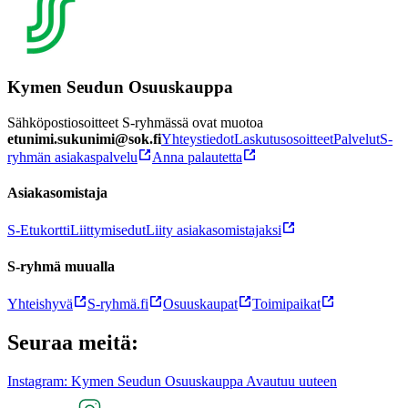
Kymen Seudun Osuuskauppa
Sähköpostiosoitteet S-ryhmässä ovat muotoa
etunimi.sukunimi@sok.fi
Yhteystiedot
Laskutusosoitteet
Palvelut
S-
ryhmän asiakaspalvelu
Anna palautetta
Asiakasomistaja
S-Etukortti
Liittymisedut
Liity asiakasomistajaksi
S-ryhmä muualla
Yhteishyvä
S-ryhmä.fi
Osuuskaupat
Toimipaikat
Seuraa meitä:
Instagram: Kymen Seudun Osuuskauppa Avautuu uuteen