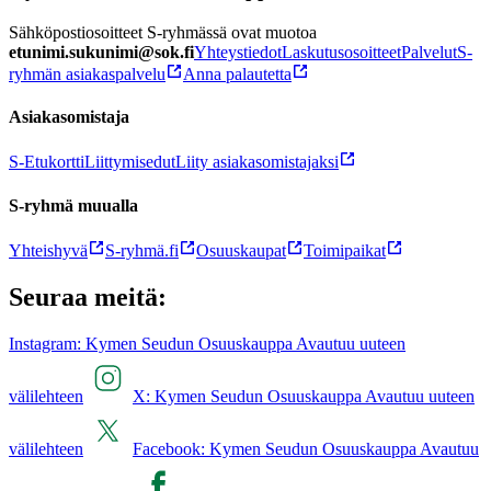
Sähköpostiosoitteet S-ryhmässä ovat muotoa
etunimi.sukunimi@sok.fi
Yhteystiedot
Laskutusosoitteet
Palvelut
S-
ryhmän asiakaspalvelu
Anna palautetta
Asiakasomistaja
S-Etukortti
Liittymisedut
Liity asiakasomistajaksi
S-ryhmä muualla
Yhteishyvä
S-ryhmä.fi
Osuuskaupat
Toimipaikat
Seuraa meitä:
Instagram: Kymen Seudun Osuuskauppa Avautuu uuteen
välilehteen
X: Kymen Seudun Osuuskauppa Avautuu uuteen
välilehteen
Facebook: Kymen Seudun Osuuskauppa Avautuu