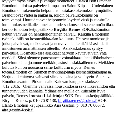
löytyvät myös tuoksut ja kampaamotuotteet. Lisäksi Ison Omenan
Emotionin tiloissa palvelee kampaamo Salon Klipsi.
– Uudenlainen
Emotion on rakennettu helpomman asiakaskokemuksen ympärille.
Brändit ovat yhdessä paikassa, jolloin palvelukokemus on
toimivampi. Uutuudet ovat helpommin löydettävissä ja suositulle
luonnonkosmetiikalle annetaan uudessa konseptissa enemmän tilaa,
kertoo Emotion-ketjupäällikkö
Birgitta Remes
SOK:lta.
Emotion-
ketjun vahvuus on henkilökohtainen palvelu. Kaikilla Emotionin
työntekijöillä on kosmetiikka-alan koulutus. He ovat moniosaajia,
jotka palvelevat, meikkaavat ja neuvovat kaikenikäisiä asiakkaita
innostuneen ammattilaisen otteella.
– Asiakaskokemus syntyy
palvelulla. Kosmetiikassa asiakkaat harvoin käyttävät vain yhtä
merkkiä. Siksi olemme panostaneet voimakkaasti henkilökohtaiseen
palveluun eli tarjoamme meikkiopastusta asiakkaillemme. Meikkien
kulutus kun on nousussa selfie-kulttuurin myötä, Remes
toteaa.
Emotion on Suomen markkinajohtaja kosmetiikkakaupassa.
Ketju on kehittynyt vahvasti viime vuosina ja voi hyvin. Seuraava
Emotion avautuu Pirkanmaalle Kalevan kauppakeskukseen
7.12.2016.
– Olemme vahvassa nousukiidossa sekä liikevaihdon että
tunnettavuuden kannalta. Ydinasiana meillä on kuitenkin hyvä
palvelu, Remes korostaa.
Lisätietoja:
SOK Emotion-ketjupäällikkö
Birgitta Remes, p. 010 76 81130,
birgitta.remes@sokos.fi
HOK-
Elanto Emotion-ketjupäällikkö Aira Gästrin, p. 010 76 60672,
aira.gastrin@sok.fi