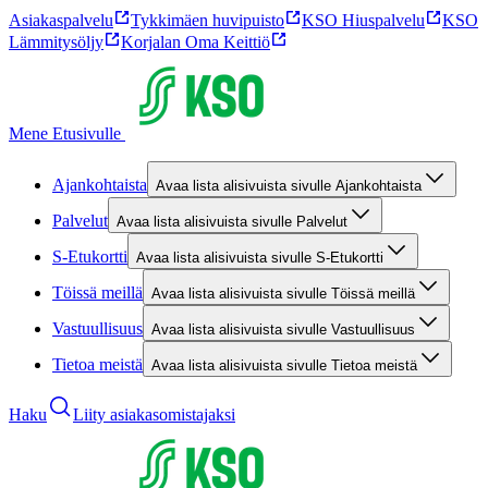
Asiakaspalvelu
Tykkimäen huvipuisto
KSO Hiuspalvelu
KSO
Lämmitysöljy
Korjalan Oma Keittiö
Mene Etusivulle
Ajankohtaista
Avaa lista alisivuista sivulle Ajankohtaista
Palvelut
Avaa lista alisivuista sivulle Palvelut
S-Etukortti
Avaa lista alisivuista sivulle S-Etukortti
Töissä meillä
Avaa lista alisivuista sivulle Töissä meillä
Vastuullisuus
Avaa lista alisivuista sivulle Vastuullisuus
Tietoa meistä
Avaa lista alisivuista sivulle Tietoa meistä
Haku
Liity asiakasomistajaksi