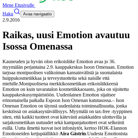
Mene Etusivulle
Haku
Avaa navigaatio
2.9.2016
Raikas, uusi Emotion avautuu
Isossa Omenassa
Kauneuden ja hyvän olon erikoisliike Emotion avaa jo 36.
myymälän perjantaina 2.9. kauppakeskus Isoon Omenaan. Emotion
tarjoaa monipuolisen valikoiman kansainvälistä ja suomalaista
huippukosmetiikkaa ja terveystuotteita sekä naisille että
miehille.
Monipuolisena merkkikosmetiikan erikoisliikkeenä
Emotion on kuin tavaratalon kosmetiikkaosasto, joka on sijoitettu
kauppakeskusympäristöön. Uudenlainen Emotion sijaitsee
erinomaisella paikalla Espoon Ison Omenan katutasossa.
– Ison
Omenan Emotion on täynnä uudenlaista toiminnallisuutta, jonka
keskiössä on asiakasystävällisyys. Myymälä on tax-free -tyyppinen
siten, että kaikki tuotteet ovat kätevästi asiakkaiden ulottuvilla ja
sarjakosmetiikan uutuudet sekä kampanjatuotteet ovat selkeästi
esillä. Uutta ilmettä tuovat isot infonäytöt, kertoo HOK-Elannon
Emotioneiden ketjupäällikkö
Aira Gästrin
.
Uudesta Emotionista