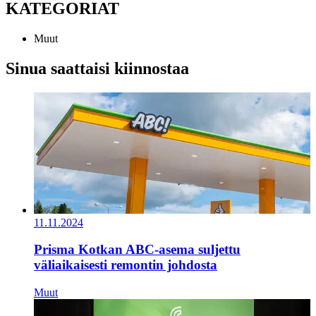
KATEGORIAT
Muut
Sinua saattaisi kiinnostaa
11.11.2024
Prisma Kotkan ABC-asema suljettu
väliaikaisesti remontin johdosta
Muut