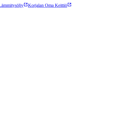
ämmitysöljy
Korjalan Oma Keittiö