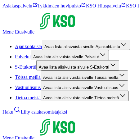
Asiakaspalvelu
Tykkimäen huvipuisto
KSO Hiuspalvelu
KSO L
Mene Etusivulle
Ajankohtaista
Avaa lista alisivuista sivulle Ajankohtaista
Palvelut
Avaa lista alisivuista sivulle Palvelut
S-Etukortti
Avaa lista alisivuista sivulle S-Etukortti
Töissä meillä
Avaa lista alisivuista sivulle Töissä meillä
Vastuullisuus
Avaa lista alisivuista sivulle Vastuullisuus
Tietoa meistä
Avaa lista alisivuista sivulle Tietoa meistä
Haku
Liity asiakasomistajaksi
Mene Etusivulle