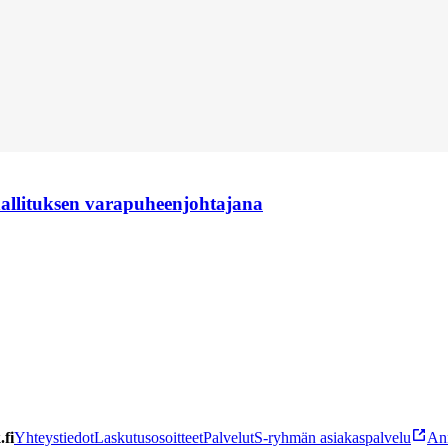
hallituksen varapuheenjohtajana
fi
Yhteystiedot
Laskutusosoitteet
Palvelut
S-ryhmän asiakaspalvelu
Ann