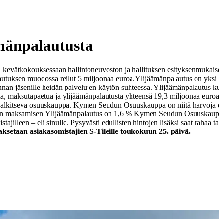
ämänpalautusta
kevätkokouksessaan hallintoneuvoston ja hallituksen esityksenmukaises
utuksen muodossa reilut 5 miljoonaa euroa.
Ylijäämänpalautus on yksi 
nan jäsenille heidän palvelujen käytön suhteessa. Ylijäämänpalautus kuu
, maksutapaetua ja ylijäämänpalautusta yhteensä 19,3 miljoonaa euro
n palkitseva osuuskauppa. Kymen Seudun Osuuskauppa on niitä harvoja 
sen maksamisen.
Ylijäämänpalautus on 1,6 % Kymen Seudun Osuuskaupan
ajilleen – eli sinulle. Pysyvästi edullisten hintojen lisäksi saat rahaa 
setaan asiakasomistajien S-Tileille toukokuun 25. päivä.