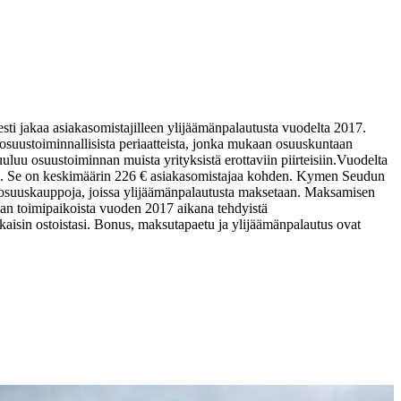
ti jakaa asiakasomistajilleen ylijäämänpalautusta vuodelta 2017.
osuustoiminnallisista periaatteista, jonka mukaan osuuskuntaan
luu osuustoiminnan muista yrityksistä erottaviin piirteisiin.
Vuodelta
a. Se on keskimäärin 226 € asiakasomistajaa kohden. Kymen Seudun
osuuskauppoja, joissa ylijäämänpalautusta maksetaan. Maksamisen
 toimipaikoista vuoden 2017 aikana tehdyistä
takaisin ostoistasi. Bonus, maksutapaetu ja ylijäämänpalautus ovat