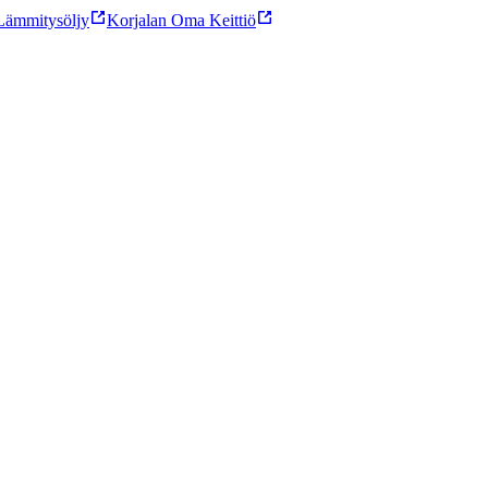
ämmitysöljy
Korjalan Oma Keittiö