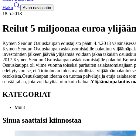
Haku
Avaa navigaatio
18.5.2018
Reilut 5 miljoonaa euroa ylijä
Kymen Seudun Osuuskaupan edustajisto päätti 4.4.2018 varsinaisessa 
Kymen Seudun Osuuskaupan asiakasomistajille palautuu ylijäämäpala
investointien jälkeen jäävää ylijäämää voidaan jakaa takaisin osuuskun
2017 Kymen Seudun Osuuskaupan asiakasomistajille palautui Bonusta
Osuuskauppa oli viime vuonna toiseksi parhaiten asiakasomistajiaa
edellytys on se, että toiminnan tulos mahdollistaa ylijäämänpalautuk
ostoksista.
Osuuskaupan ideana on tuottaa palveluja ja etuja asiakasomist
selvää rahaa, jota voit käyttää niin kuin haluat.
Ylijäämänpalautus mak
KATEGORIAT
Muut
Sinua saattaisi kiinnostaa