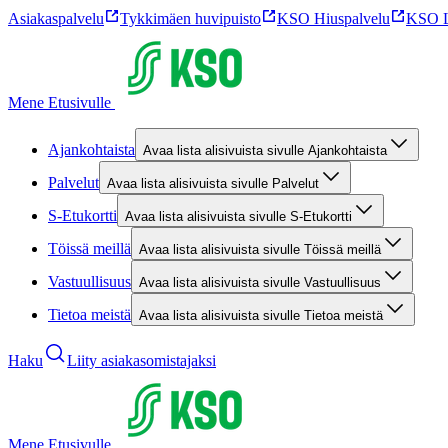
Asiakaspalvelu
Tykkimäen huvipuisto
KSO Hiuspalvelu
KSO L
Mene Etusivulle
Ajankohtaista
Avaa lista alisivuista sivulle Ajankohtaista
Palvelut
Avaa lista alisivuista sivulle Palvelut
S-Etukortti
Avaa lista alisivuista sivulle S-Etukortti
Töissä meillä
Avaa lista alisivuista sivulle Töissä meillä
Vastuullisuus
Avaa lista alisivuista sivulle Vastuullisuus
Tietoa meistä
Avaa lista alisivuista sivulle Tietoa meistä
Haku
Liity asiakasomistajaksi
Mene Etusivulle