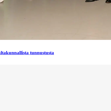
takunnallista tunnustusta