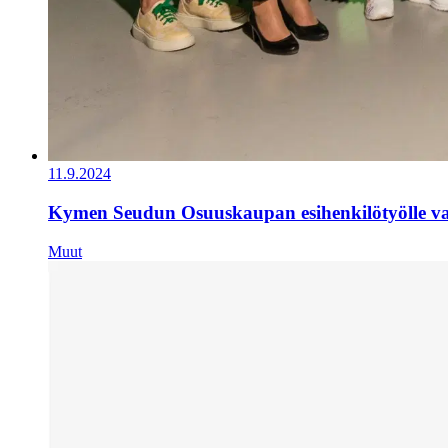
11.9.2024
Kymen Seudun Osuuskaupan esihenkilötyölle val
Muut