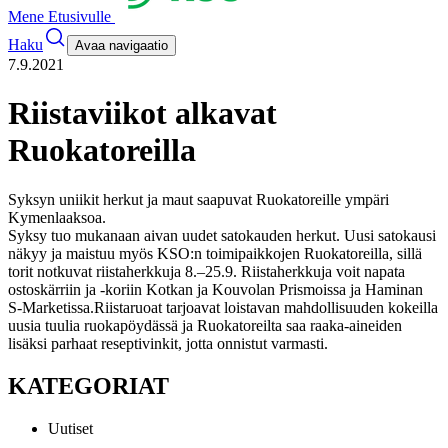
Mene Etusivulle
Haku
Avaa navigaatio
7.9.2021
Riistaviikot alkavat
Ruokatoreilla
Syksyn uniikit herkut ja maut saapuvat Ruokatoreille ympäri
Kymenlaaksoa.
Syksy tuo mukanaan aivan uudet satokauden herkut. Uusi satokausi
näkyy ja maistuu myös KSO:n toimipaikkojen Ruokatoreilla, sillä
torit notkuvat riistaherkkuja 8.–25.9. Riistaherkkuja voit napata
ostoskärriin ja -koriin Kotkan ja Kouvolan Prismoissa ja Haminan
S-Marketissa.
Riistaruoat tarjoavat loistavan mahdollisuuden kokeilla
uusia tuulia ruokapöydässä ja Ruokatoreilta saa raaka-aineiden
lisäksi parhaat reseptivinkit, jotta onnistut varmasti.
KATEGORIAT
Uutiset