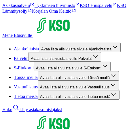
Asiakaspalvelu
Tykkimäen huvipuisto
KSO Hiuspalvelu
KSO
Lämmitysöljy
Korjalan Oma Keittiö
Mene Etusivulle
Ajankohtaista
Avaa lista alisivuista sivulle Ajankohtaista
Palvelut
Avaa lista alisivuista sivulle Palvelut
S-Etukortti
Avaa lista alisivuista sivulle S-Etukortti
Töissä meillä
Avaa lista alisivuista sivulle Töissä meillä
Vastuullisuus
Avaa lista alisivuista sivulle Vastuullisuus
Tietoa meistä
Avaa lista alisivuista sivulle Tietoa meistä
Haku
Liity asiakasomistajaksi