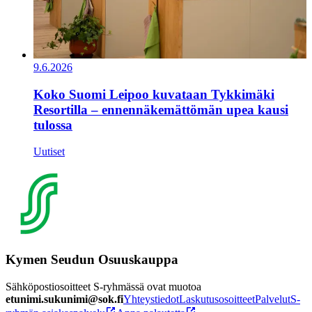
9.6.2026
Koko Suomi Leipoo kuvataan Tykkimäki
Resortilla – ennennäkemättömän upea kausi
tulossa
Uutiset
Kymen Seudun Osuuskauppa
Sähköpostiosoitteet S-ryhmässä ovat muotoa
etunimi.sukunimi@sok.fi
Yhteystiedot
Laskutusosoitteet
Palvelut
S-