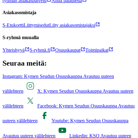
ryhmän asiakaspalvelu
Anna palautetta
Asiakasomistaja
S-Etukortti
Liittymisedut
Liity asiakasomistajaksi
S-ryhmä muualla
Yhteishyvä
S-ryhmä.fi
Osuuskaupat
Toimipaikat
Seuraa meitä:
Instagram: Kymen Seudun Osuuskauppa Avautuu uuteen
välilehteen
X: Kymen Seudun Osuuskauppa Avautuu uuteen
välilehteen
Facebook: Kymen Seudun Osuuskauppa Avautuu
uuteen välilehteen
Youtube: Kymen Seudun Osuuskauppa
Avautuu uuteen välilehteen
Linkedin: KSO Avautuu uuteen