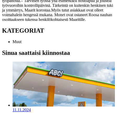
työpanosta.
– Tarvitsen työssä yhä esimerkiksi nostoapua ja joustoa
työvuoroihin kontrollipäivinä. Tärkeintä on kuitenkin henkinen tuki
ja ymmärrys, Maarit korostaa.
Myös tutut asiakkaat ovat olleet
voimahalein hengessä mukana. Monet ovat ostaneet Roosa nauhan
osoittaakseen tukensa henkilökohtaisesti Maaritille.
KATEGORIAT
Muut
Sinua saattaisi kiinnostaa
11.11.2024