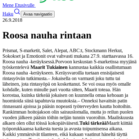
Mene Etusivulle
Haku
Avaa navigaatio
26.9.2018
Roosa nauha rintaan
Prismat, S-marketit, Salet, Alepat, ABC:t, Stockmann Herkut,
Sokokset ja Emotionit ovat vahvasti mukana 27.9. starttaavassa 16.
Roosa nauha -keräyksessä.
Porvoon keskustan S-marketissa myyjänä
työskentelevä
Maarit Tukiainen
kannustaa kaikkia osallistumaan
Roosa nauha -keräykseen. Keräysvaroilla tuetaan ensisijaisesti
rintasyövän tutkimusta.
– Jokaisella on varmasti joku tuttu tai
läheinen, jota rintasyöpä on koskettanut. Se voi osua myös omalle
kohdalle, kuten minulle pari vuotta sitten, Maarit toteaa.
Hän
korostaa, kuinka tärkeää jokaisen on kuunnella omaa kehoaan ja
huomioida siinä tapahtuvia muutoksia.
– Onneksi havaitsin patin
rinnassani ajoissa ja pääsin nopeasti työterveyden kautta hoitoihin.
Rankimman hoitojakson olin sairauslomalla, mutta jo reilun puolen
vuoden jälkeen pääsin töihin neljän tunnin vuoroihin. Maaliskuusta
alkaen olen ollut töissä kokopäiväisesti.
Tuki tärkeää
Maarit kiittää
työporukkaansa kaikesta tuesta ja avusta toipumisensa aikana.
Kaikki ymmärsivät tilanteen, eikä kukaan vaatinut häneltä täyttä