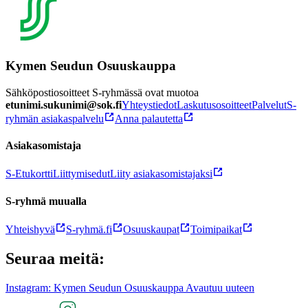
Kymen Seudun Osuuskauppa
Sähköpostiosoitteet S-ryhmässä ovat muotoa
etunimi.sukunimi@sok.fi
Yhteystiedot
Laskutusosoitteet
Palvelut
S-
ryhmän asiakaspalvelu
Anna palautetta
Asiakasomistaja
S-Etukortti
Liittymisedut
Liity asiakasomistajaksi
S-ryhmä muualla
Yhteishyvä
S-ryhmä.fi
Osuuskaupat
Toimipaikat
Seuraa meitä:
Instagram: Kymen Seudun Osuuskauppa Avautuu uuteen