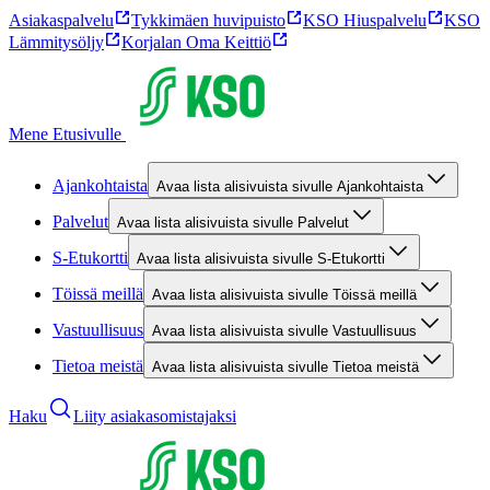
Asiakaspalvelu
Tykkimäen huvipuisto
KSO Hiuspalvelu
KSO
Lämmitysöljy
Korjalan Oma Keittiö
Mene Etusivulle
Ajankohtaista
Avaa lista alisivuista sivulle Ajankohtaista
Palvelut
Avaa lista alisivuista sivulle Palvelut
S-Etukortti
Avaa lista alisivuista sivulle S-Etukortti
Töissä meillä
Avaa lista alisivuista sivulle Töissä meillä
Vastuullisuus
Avaa lista alisivuista sivulle Vastuullisuus
Tietoa meistä
Avaa lista alisivuista sivulle Tietoa meistä
Haku
Liity asiakasomistajaksi