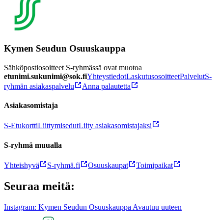
Kymen Seudun Osuuskauppa
Sähköpostiosoitteet S-ryhmässä ovat muotoa
etunimi.sukunimi@sok.fi
Yhteystiedot
Laskutusosoitteet
Palvelut
S-
ryhmän asiakaspalvelu
Anna palautetta
Asiakasomistaja
S-Etukortti
Liittymisedut
Liity asiakasomistajaksi
S-ryhmä muualla
Yhteishyvä
S-ryhmä.fi
Osuuskaupat
Toimipaikat
Seuraa meitä:
Instagram: Kymen Seudun Osuuskauppa Avautuu uuteen