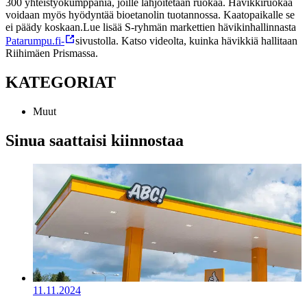
300 yhteistyökumppania, joille lahjoitetaan ruokaa. Hävikkiruokaa
voidaan myös hyödyntää bioetanolin tuotannossa. Kaatopaikalle se
ei päädy koskaan.
Lue lisää S-ryhmän markettien hävikinhallinnasta
Patarumpu.fi-
sivustolla.
Katso videolta, kuinka hävikkiä hallitaan
Riihimäen Prismassa.
KATEGORIAT
Muut
Sinua saattaisi kiinnostaa
11.11.2024