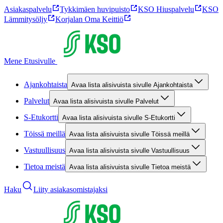
Asiakaspalvelu
Tykkimäen huvipuisto
KSO Hiuspalvelu
KSO
Lämmitysöljy
Korjalan Oma Keittiö
Mene Etusivulle
Ajankohtaista
Avaa lista alisivuista sivulle Ajankohtaista
Palvelut
Avaa lista alisivuista sivulle Palvelut
S-Etukortti
Avaa lista alisivuista sivulle S-Etukortti
Töissä meillä
Avaa lista alisivuista sivulle Töissä meillä
Vastuullisuus
Avaa lista alisivuista sivulle Vastuullisuus
Tietoa meistä
Avaa lista alisivuista sivulle Tietoa meistä
Haku
Liity asiakasomistajaksi