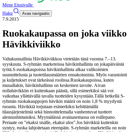
Mene Etusivulle
Haku
Avaa navigaatio
7.9.2015
Ruokakaupassa on joka viikko
Hävikkiviikko
Valtakunnallista Hävikkiviikkoa vietetään tänä vuonna 7.–13.
syyskuuta. S-ryhmän marketeissa hävikinhallinta on jokapäiväistä
työtä.
S-ruokakaupoissa hävikinhallinta alkaa valikoimien
suunnittelusta ja tuotetilausmäärien ennakoinnista. Myös varastointi
ja kuljetukset ovat tärkeässä roolissa.
Ruokakaupoissa, kuten
muuallakin, hävikinhallinta on keskeinen tavoite. Aivan
nollahävikkiin ei kuitenkaan päästä, sillä esimerkiksi sää voi
vaikuttaa yllättävällä tavalla tuotteiden kysyntään.
Tällä hetkellä S-
ryhmän ruokakauppojen hävikin määrä on noin 1,8 % myydystä
ruoasta. Hävikkiä torjutaan esimerkiksi kehittämällä
tilausjärjestelmiä sekä hinnoittelemalla vanhentuvat tuotteet
alennushintaisiksi. Myymälässä avainasemassa on esillepano.
Periaate on ”ekaksi sisälle, ekaksi ulos”.
Jos hävikkiä kuitenkin
syntyy, ruoka lahjoitetaan eteenpäin. S-ryhmän marketeilla on noin