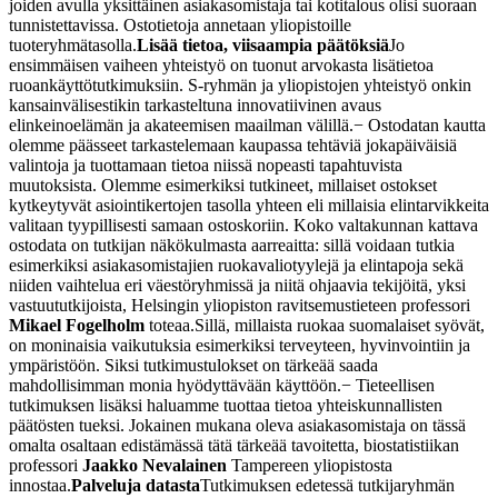
joiden avulla yksittäinen asiakasomistaja tai kotitalous olisi suoraan
tunnistettavissa. Ostotietoja annetaan yliopistoille
tuoteryhmätasolla.
Lisää tietoa, viisaampia päätöksiä
Jo
ensimmäisen vaiheen yhteistyö on tuonut arvokasta lisätietoa
ruoankäyttötutkimuksiin. S-ryhmän ja yliopistojen yhteistyö onkin
kansainvälisestikin tarkasteltuna innovatiivinen avaus
elinkeinoelämän ja akateemisen maailman välillä.
− Ostodatan kautta
olemme päässeet tarkastelemaan kaupassa tehtäviä jokapäiväisiä
valintoja ja tuottamaan tietoa niissä nopeasti tapahtuvista
muutoksista. Olemme esimerkiksi tutkineet, millaiset ostokset
kytkeytyvät asiointikertojen tasolla yhteen eli millaisia elintarvikkeita
valitaan tyypillisesti samaan ostoskoriin. Koko valtakunnan kattava
ostodata on tutkijan näkökulmasta aarreaitta: sillä voidaan tutkia
esimerkiksi asiakasomistajien ruokavaliotyylejä ja elintapoja sekä
niiden vaihtelua eri väestöryhmissä ja niitä ohjaavia tekijöitä, yksi
vastuututkijoista, Helsingin yliopiston ravitsemustieteen professori
Mikael Fogelholm
toteaa.
Sillä, millaista ruokaa suomalaiset syövät,
on moninaisia vaikutuksia esimerkiksi terveyteen, hyvinvointiin ja
ympäristöön. Siksi tutkimustulokset on tärkeää saada
mahdollisimman monia hyödyttävään käyttöön.
− Tieteellisen
tutkimuksen lisäksi haluamme tuottaa tietoa yhteiskunnallisten
päätösten tueksi. Jokainen mukana oleva asiakasomistaja on tässä
omalta osaltaan edistämässä tätä tärkeää tavoitetta, biostatistiikan
professori
Jaakko Nevalainen
Tampereen yliopistosta
innostaa.
Palveluja datasta
Tutkimuksen edetessä tutkijaryhmän