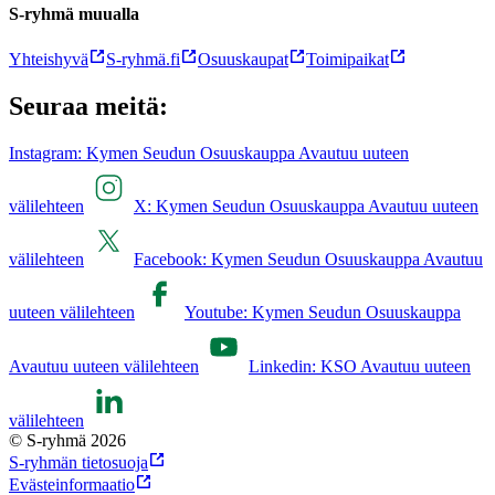
S-ryhmä muualla
Yhteishyvä
S-ryhmä.fi
Osuuskaupat
Toimipaikat
Seuraa meitä:
Instagram: Kymen Seudun Osuuskauppa Avautuu uuteen
välilehteen
X: Kymen Seudun Osuuskauppa Avautuu uuteen
välilehteen
Facebook: Kymen Seudun Osuuskauppa Avautuu
uuteen välilehteen
Youtube: Kymen Seudun Osuuskauppa
Avautuu uuteen välilehteen
Linkedin: KSO Avautuu uuteen
välilehteen
© S-ryhmä 2026
S-ryhmän tietosuoja
Evästeinformaatio