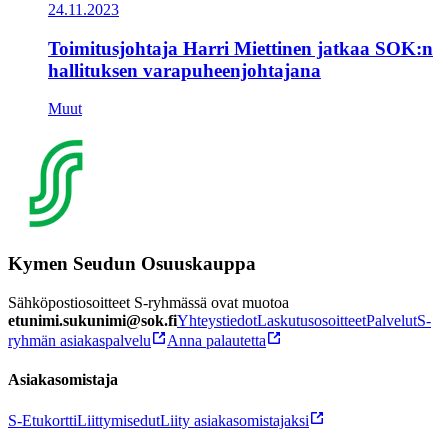
24.11.2023
Toimitusjohtaja Harri Miettinen jatkaa SOK:n
hallituksen varapuheenjohtajana
Muut
Kymen Seudun Osuuskauppa
Sähköpostiosoitteet S-ryhmässä ovat muotoa
etunimi.sukunimi@sok.fi
Yhteystiedot
Laskutusosoitteet
Palvelut
S-
ryhmän asiakaspalvelu
Anna palautetta
Asiakasomistaja
S-Etukortti
Liittymisedut
Liity asiakasomistajaksi