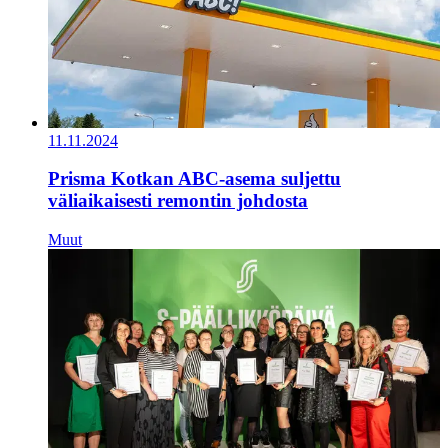
11.11.2024
Prisma Kotkan ABC-asema suljettu
väliaikaisesti remontin johdosta
Muut