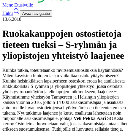
Mene Etusivulle
Haku
Avaa navigaatio
13.6.2018
Ruokakauppojen ostostietoja
tieteen tueksi – S-ryhmän ja
yliopistojen yhteistyö laajenee
Kuinka tutkia, toteutetaanko ravitsemussuosituksia käytännössä?
Miten kasvisten hintojen lasku vaikuttaa ostokäyttäytymiseen?
Kuinka helsinkiläisen lapsiperheen ostoskori eroaa kajaanilaisesta
sinkkukorista? S-ryhmän ja yliopistojen yhteistyö, jossa ostodata
yhdistyy ruoankäytön ja elintapojen tutkimukseen, laajenee.
−
Käynnistimme yhteistyön Tampereen ja Helsingin yliopistojen
kanssa vuonna 2016, jolloin 14 000 asiakasomistajaa ja asiakasta
antoi meille luvan ostotietojensa hyödyntämiseen tieteentekemisen
tukena. Nyt tutkimus laajenee ja kutsu osallistua lähetetään noin
miljoonalle asiakasomistajalle, johtaja
Veli-Pekka Ääri
SOK:sta
kertoo.
Ostotietoja luovutetaan vain, jos asiakasomistaja antaa siihen
erikseen suostumuksensa. Tutkijoille ei luovuteta sellaisia tietoja,