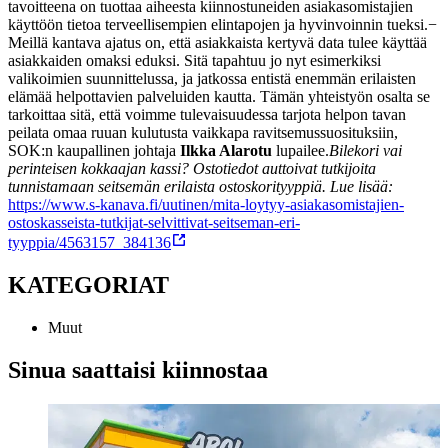
tavoitteena on tuottaa aiheesta kiinnostuneiden asiakasomistajien
käyttöön tietoa terveellisempien elintapojen ja hyvinvoinnin tueksi.
−
Meillä kantava ajatus on, että asiakkaista kertyvä data tulee käyttää
asiakkaiden omaksi eduksi. Sitä tapahtuu jo nyt esimerkiksi
valikoimien suunnittelussa, ja jatkossa entistä enemmän erilaisten
elämää helpottavien palveluiden kautta. Tämän yhteistyön osalta se
tarkoittaa sitä, että voimme tulevaisuudessa tarjota helpon tavan
peilata omaa ruuan kulutusta vaikkapa ravitsemussuosituksiin,
SOK:n kaupallinen johtaja
Ilkka Alarotu
lupailee.
Bilekori vai
perinteisen kokkaajan kassi? Ostotiedot auttoivat tutkijoita
tunnistamaan seitsemän erilaista ostoskorityyppiä. Lue lisää:
https://www.s-kanava.fi/uutinen/mita-loytyy-asiakasomistajien-
ostoskasseista-tutkijat-selvittivat-seitseman-eri-
tyyppia/4563157_384136
KATEGORIAT
Muut
Sinua saattaisi kiinnostaa