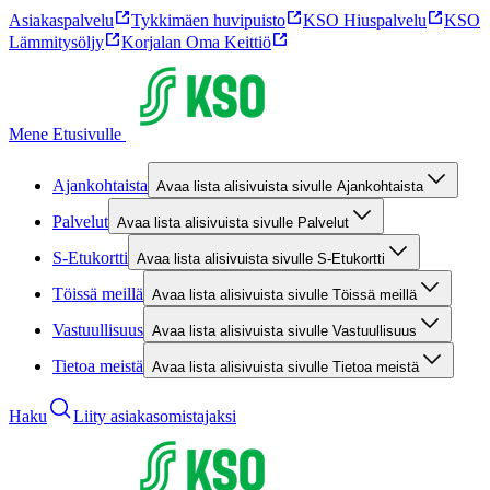
Asiakaspalvelu
Tykkimäen huvipuisto
KSO Hiuspalvelu
KSO
Lämmitysöljy
Korjalan Oma Keittiö
Mene Etusivulle
Ajankohtaista
Avaa lista alisivuista sivulle Ajankohtaista
Palvelut
Avaa lista alisivuista sivulle Palvelut
S-Etukortti
Avaa lista alisivuista sivulle S-Etukortti
Töissä meillä
Avaa lista alisivuista sivulle Töissä meillä
Vastuullisuus
Avaa lista alisivuista sivulle Vastuullisuus
Tietoa meistä
Avaa lista alisivuista sivulle Tietoa meistä
Haku
Liity asiakasomistajaksi