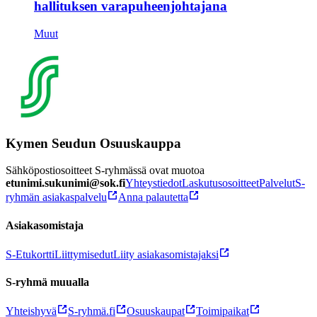
hallituksen varapuheenjohtajana
Muut
Kymen Seudun Osuuskauppa
Sähköpostiosoitteet S-ryhmässä ovat muotoa
etunimi.sukunimi@sok.fi
Yhteystiedot
Laskutusosoitteet
Palvelut
S-
ryhmän asiakaspalvelu
Anna palautetta
Asiakasomistaja
S-Etukortti
Liittymisedut
Liity asiakasomistajaksi
S-ryhmä muualla
Yhteishyvä
S-ryhmä.fi
Osuuskaupat
Toimipaikat