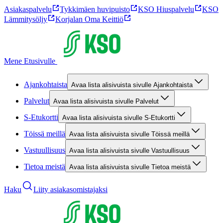
Asiakaspalvelu
Tykkimäen huvipuisto
KSO Hiuspalvelu
KSO
Lämmitysöljy
Korjalan Oma Keittiö
Mene Etusivulle
Ajankohtaista
Avaa lista alisivuista sivulle Ajankohtaista
Palvelut
Avaa lista alisivuista sivulle Palvelut
S-Etukortti
Avaa lista alisivuista sivulle S-Etukortti
Töissä meillä
Avaa lista alisivuista sivulle Töissä meillä
Vastuullisuus
Avaa lista alisivuista sivulle Vastuullisuus
Tietoa meistä
Avaa lista alisivuista sivulle Tietoa meistä
Haku
Liity asiakasomistajaksi