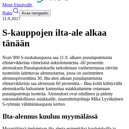
Mene Etusivulle
Haku
Avaa navigaatio
11.9.2017
S-kauppojen ilta-ale alkaa
tänään
Noin 900 S-ruokakaupassa saa 11.9. alkaen punalaputetuista
elintarvikkeista viimeisinä aukiolotunteina -60 prosentin
alennuksen.
Punalaputuksella tarkoitetaan vanhenemassa oleviin
tuotteisiin laitettavaa alennustarraa, jossa on useimmiten
alennusprosenttina 30. Ilta-alen aikaan punalaputetuista
elintarvikkeista saa alennusta 60 prosenttia.
– Iltaa kohti kiihtyvällä
alennuksella haluamme kannustaa asiakkaitamme ostamaan
punalaputettuja tuotteita. Alennukset ovat edullinen ja pidetty
ostosmahdollisuus asiakkaille, suunnittelujohtaja Mika Lyytikäinen
S-ryhmän vähittäiskaupasta kertoo.
Ilta-alennus kuuluu myymälässä
Myymälöissä tiedotetaan ilta-alesta esimerkiksi kuulutuksilla ja