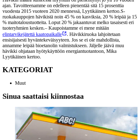
ajan. Tavoitteenamme on edelleen pienentää sitä 15 prosenttia
vuodesta 2015 vuoteen 2020 mennessä, Lyytikäinen kertoo.
S-
ruokakauppojen hävikistä noin 45 % on kasviksia, 20 % leipää ja 15
% maitotaloustuotteita. Loput 20 % jakaantuvat melko tasaisesti eri
tuoteryhmien kesken.
– Kaupoistamme ei mene mitään
elintarvikejätettä kaatopaikalle
. Hävikkiruoka lahjoitetaan
ensisijaisesti hyväntekeväisyyteen. Jos se ei ole mahdollista,
annamme leipää bioetanolin valmistukseen. Jäljelle jäävä muu
hävikki ohjataan hyötykäyttöön energiantuotantoon, Mika
Lyytikäinen kertoo.
KATEGORIAT
Muut
Sinua saattaisi kiinnostaa