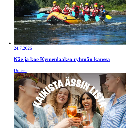
24.7.2026
Näe ja koe Kymenlaakso ryhmän kanssa
Uutiset