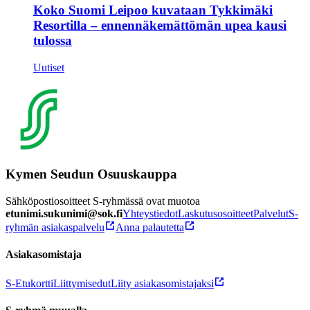
Koko Suomi Leipoo kuvataan Tykkimäki
Resortilla – ennennäkemättömän upea kausi
tulossa
Uutiset
Kymen Seudun Osuuskauppa
Sähköpostiosoitteet S-ryhmässä ovat muotoa
etunimi.sukunimi@sok.fi
Yhteystiedot
Laskutusosoitteet
Palvelut
S-
ryhmän asiakaspalvelu
Anna palautetta
Asiakasomistaja
S-Etukortti
Liittymisedut
Liity asiakasomistajaksi