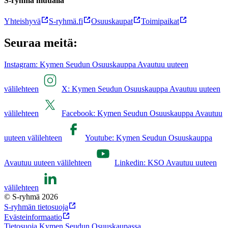
S-ryhmä muualla
Yhteishyvä
S-ryhmä.fi
Osuuskaupat
Toimipaikat
Seuraa meitä:
Instagram: Kymen Seudun Osuuskauppa Avautuu uuteen
välilehteen
X: Kymen Seudun Osuuskauppa Avautuu uuteen
välilehteen
Facebook: Kymen Seudun Osuuskauppa Avautuu
uuteen välilehteen
Youtube: Kymen Seudun Osuuskauppa
Avautuu uuteen välilehteen
Linkedin: KSO Avautuu uuteen
välilehteen
© S-ryhmä 2026
S-ryhmän tietosuoja
Evästeinformaatio
Tietosuoja Kymen Seudun Osuuskaupassa