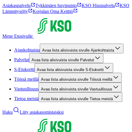
Asiakaspalvelu
Tykkimäen huvipuisto
KSO Hiuspalvelu
KSO
Lämmitysöljy
Korjalan Oma Keittiö
Mene Etusivulle
Ajankohtaista
Avaa lista alisivuista sivulle Ajankohtaista
Palvelut
Avaa lista alisivuista sivulle Palvelut
S-Etukortti
Avaa lista alisivuista sivulle S-Etukortti
Töissä meillä
Avaa lista alisivuista sivulle Töissä meillä
Vastuullisuus
Avaa lista alisivuista sivulle Vastuullisuus
Tietoa meistä
Avaa lista alisivuista sivulle Tietoa meistä
Haku
Liity asiakasomistajaksi