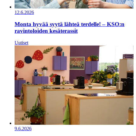
12.6.2026
Monta hyvää syytä lähteä terdelle! – KSO:n
ravintoloiden kesäterassit
Uutiset
9.6.2026