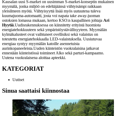
Kausalan uusi S-market on uusimman S-market-konseptin mukainen
myymälä, jonka miljöö on edeltäjäänsä viihtyisämpi raikkaan
yleisilmeen myötä. Viihtyisyyttä lisää myös uutuutena tuleva
kuumajuoma-automaatti, josta voi napata take away-juoman
ostoksien lomassa mukaan, kertoo KSO:n kaupallinen johtaja
Ari
Hyytiä
.
Uudisrakennuksessa on kiinnitetty erityistä huomiota
energiatehokkuuteen sekä ympäristöystävällisyyteen. Myymälän
kylmäkalusteet ovat vaihtuneet ovellisiksi sekä valaistus on
toteutettu energiatehokkaalla LED-valaistuksella. Uusiutuvaa
energiaa syntyy myymälän katoille asennetuista
aurinkopaneeleista.
Uuden kiinteistön vuokralaisina jatkavat
ennestään kiinteistössä toimineet Alko sekä parturi-kampaamo.
Uutena vuokralaisena aloittaa apteekki.
KATEGORIAT
Uutiset
Sinua saattaisi kiinnostaa