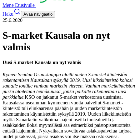
Mene Etusivulle
Haku
Avaa navigaatio
25.6.2020
S-market Kausala on nyt
valmis
Uusi S-market Kausala on nyt valmis
Kymen Seudun Osuuskauppa aloitti uuden S-market kiinteistön
rakentamisen Kausalaan syksyllä 2019. Uusi liikekiinteistö kohosi
samalle tontille vanhan marketin viereen. Vanhan marketkiinteistön
purku aloitetaan heinäkuussa, jonka paikalle rakennetaan uusi
parkkialue.
KSO on jatkanut S-market verkostonsa uusimista.
Kausalassa useamman kymmenen vuotta palvellut S-market -
kiinteistö tuli elinkaarensa päähän ja uuden marketkiinteistön
rakentaminen käynnistettiin syksyllä 2019. Uuden liikekiinteistön
myötä S-marketin valikoima laajeni useilla tuotealueilla ja
asiakkaiden iloksi myymälästä saa esimerkiksi paistopistetuotteita
entistä laajemmin. Nykyaikaan soveltuvaa asiakaspalvelua tarjoaa
uudet pikakassat, joissa asiakas voi itse maksaa ostoksensa.
–