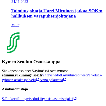
24.11.2023
Toimitusjohtaja Harri Miettinen jatkaa SOK:n
hallituksen varapuheenjohtajana
Muut
Kymen Seudun Osuuskauppa
Sähköpostiosoitteet S-ryhmässä ovat muotoa
etunimi.sukunimi@sok.fi
Yhteystiedot
Laskutusosoitteet
Palvelut
S-
ryhmän asiakaspalvelu
Anna palautetta
Asiakasomistaja
S-Etukortti
Liittymisedut
Liity asiakasomistajaksi