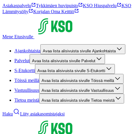
Asiakaspalvelu
Tykkimäen huvipuisto
KSO Hiuspalvelu
KSO
Lämmitysöljy
Korjalan Oma Keittiö
Mene Etusivulle
Ajankohtaista
Avaa lista alisivuista sivulle Ajankohtaista
Palvelut
Avaa lista alisivuista sivulle Palvelut
S-Etukortti
Avaa lista alisivuista sivulle S-Etukortti
Töissä meillä
Avaa lista alisivuista sivulle Töissä meillä
Vastuullisuus
Avaa lista alisivuista sivulle Vastuullisuus
Tietoa meistä
Avaa lista alisivuista sivulle Tietoa meistä
Haku
Liity asiakasomistajaksi