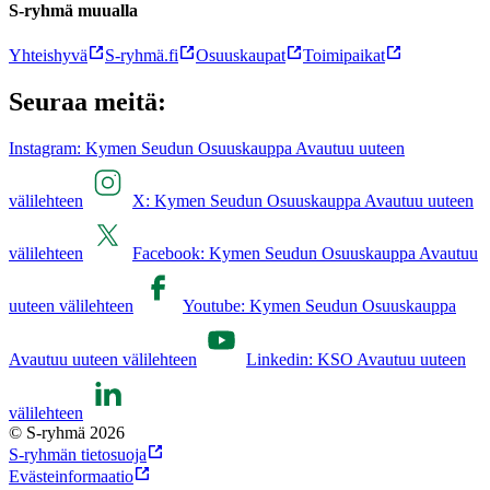
S-ryhmä muualla
Yhteishyvä
S-ryhmä.fi
Osuuskaupat
Toimipaikat
Seuraa meitä:
Instagram: Kymen Seudun Osuuskauppa Avautuu uuteen
välilehteen
X: Kymen Seudun Osuuskauppa Avautuu uuteen
välilehteen
Facebook: Kymen Seudun Osuuskauppa Avautuu
uuteen välilehteen
Youtube: Kymen Seudun Osuuskauppa
Avautuu uuteen välilehteen
Linkedin: KSO Avautuu uuteen
välilehteen
© S-ryhmä 2026
S-ryhmän tietosuoja
Evästeinformaatio