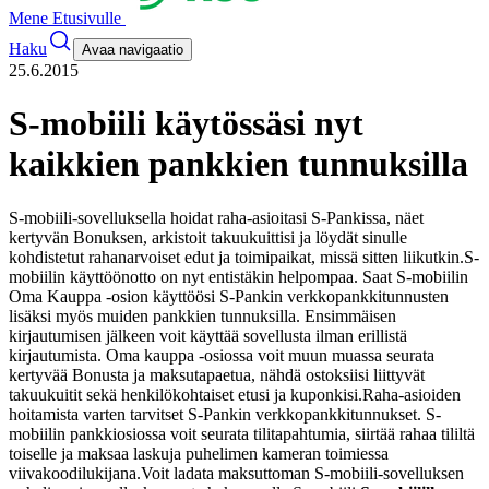
Mene Etusivulle
Haku
Avaa navigaatio
25.6.2015
S-mobiili käytössäsi nyt
kaikkien pankkien tunnuksilla
S-mobiili-sovelluksella hoidat raha-asioitasi S-Pankissa, näet
kertyvän Bonuksen, arkistoit takuukuittisi ja löydät sinulle
kohdistetut rahanarvoiset edut ja toimipaikat, missä sitten liikutkin.
S-
mobiilin käyttöönotto on nyt entistäkin helpompaa. Saat S-mobiilin
Oma Kauppa -osion käyttöösi S-Pankin verkkopankkitunnusten
lisäksi myös muiden pankkien tunnuksilla. Ensimmäisen
kirjautumisen jälkeen voit käyttää sovellusta ilman erillistä
kirjautumista. Oma kauppa -osiossa voit muun muassa seurata
kertyvää Bonusta ja maksutapaetua, nähdä ostoksiisi liittyvät
takuukuitit sekä henkilökohtaiset etusi ja kuponkisi.
Raha-asioiden
hoitamista varten tarvitset S-Pankin verkkopankkitunnukset. S-
mobiilin pankkiosiossa voit seurata tilitapahtumia, siirtää rahaa tililtä
toiselle ja maksaa laskuja puhelimen kameran toimiessa
viivakoodilukijana.
Voit ladata maksuttoman S-mobiili-sovelluksen