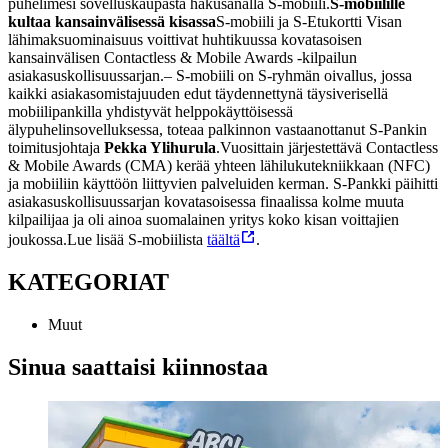
puhelimesi sovelluskaupasta hakusanalla S-mobiili.
S-mobiilille
kultaa kansainvälisessä kisassa
S-mobiili ja S-Etukortti Visan
lähimaksuominaisuus voittivat huhtikuussa kovatasoisen
kansainvälisen Contactless & Mobile Awards -kilpailun
asiakasuskollisuussarjan.
– S-mobiili on S-ryhmän oivallus, jossa
kaikki asiakasomistajuuden edut täydennettynä täysiverisellä
mobiilipankilla yhdistyvät helppokäyttöisessä
älypuhelinsovelluksessa, toteaa palkinnon vastaanottanut S-Pankin
toimitusjohtaja
Pekka Ylihurula
.
Vuosittain järjestettävä Contactless
& Mobile Awards (CMA) kerää yhteen lähilukutekniikkaan (NFC)
ja mobiiliin käyttöön liittyvien palveluiden kerman. S-Pankki päihitti
asiakasuskollisuussarjan kovatasoisessa finaalissa kolme muuta
kilpailijaa ja oli ainoa suomalainen yritys koko kisan voittajien
joukossa.
Lue lisää S-mobiilista
täältä
.
KATEGORIAT
Muut
Sinua saattaisi kiinnostaa