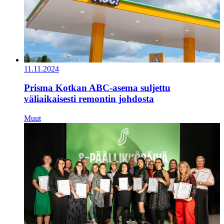
11.11.2024
Prisma Kotkan ABC-asema suljettu
väliaikaisesti remontin johdosta
Muut