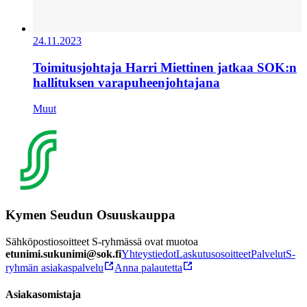
24.11.2023
Toimitusjohtaja Harri Miettinen jatkaa SOK:n
hallituksen varapuheenjohtajana
Muut
Kymen Seudun Osuuskauppa
Sähköpostiosoitteet S-ryhmässä ovat muotoa
etunimi.sukunimi@sok.fi
Yhteystiedot
Laskutusosoitteet
Palvelut
S-
ryhmän asiakaspalvelu
Anna palautetta
Asiakasomistaja