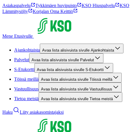
Asiakaspalvelu
Tykkimäen huvipuisto
KSO Hiuspalvelu
KSO
Lämmitysöljy
Korjalan Oma Keittiö
Mene Etusivulle
Ajankohtaista
Avaa lista alisivuista sivulle Ajankohtaista
Palvelut
Avaa lista alisivuista sivulle Palvelut
S-Etukortti
Avaa lista alisivuista sivulle S-Etukortti
Töissä meillä
Avaa lista alisivuista sivulle Töissä meillä
Vastuullisuus
Avaa lista alisivuista sivulle Vastuullisuus
Tietoa meistä
Avaa lista alisivuista sivulle Tietoa meistä
Haku
Liity asiakasomistajaksi