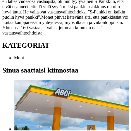
eli lähes viidesosa vastaajista, oli niin tyytyväinen S-Pankkiin, että
eivät osanneet eritellä yhtä syytä miksi pankin asiakkuus on niin
hyvä juttu. He valitsivat vastausvaihtoehdoksi ”S-Pankki on kaikin
puolin hyvä pankki”.
Monet pitivät kätevänä sitä, että pankkiasiat voi
hoitaa kauppareissun yhteydessä, myös iltaisin ja viikonloppuisin.
Yhteensä 160 vastaajaa valitsi jomman kumman näistä
vastausvaihtoehdoista.
KATEGORIAT
Muut
Sinua saattaisi kiinnostaa