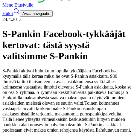
Mene Etusivulle
Haku
Avaa navigaatio
24.4.2013
S-Pankin Facebook-tykkääjät
kertovat: tästä syystä
valitsimme S-Pankin
S-Pankki aktivoi huhtikuun lopulla tykkääjiään Facebookissa
kysymällä tällä kertaa miksi he ovat S-Pankin asiakkaita. 930
ihmistä tarttui tilaisuuteen ja avasi asiakkuutensa syitä.
Lähes
kolmasosa vastaajista ilmoitti olevansa S-Pankin asiakkaita, koska se
on osa S-ryhmää. S-ryhmään keskittämisestä palkitseva Bonus ja S-
Etukortilla maksamisesta saatava maksutapaetu näyttävät monien
asiakkaiden mielestä olevan se suurin valtti.
Toinen kolmannes
vastaajista arvotti korkeimmalle S-Pankin osuuskaupan
asiakasomistajille tarjoamia maksuttomia peruspankkipalveluita.
Tällä lienee yhteyttä viimeaikaisiin keskusteluihin liittyen muiden
pankkien alati nouseviin palvelumaksuihin. S-Pankin asiakkaat
puolestaan eivät maksa omien rahojensa käytöstä.
Ilahduttavan moni,