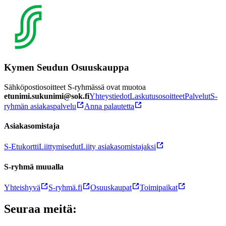
Kymen Seudun Osuuskauppa
Sähköpostiosoitteet S-ryhmässä ovat muotoa
etunimi.sukunimi@sok.fi
Yhteystiedot
Laskutusosoitteet
Palvelut
S-
ryhmän asiakaspalvelu
Anna palautetta
Asiakasomistaja
S-Etukortti
Liittymisedut
Liity asiakasomistajaksi
S-ryhmä muualla
Yhteishyvä
S-ryhmä.fi
Osuuskaupat
Toimipaikat
Seuraa meitä: