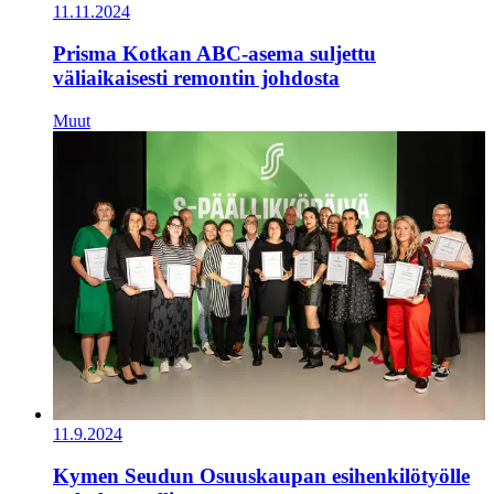
11.11.2024
Prisma Kotkan ABC-asema suljettu
väliaikaisesti remontin johdosta
Muut
11.9.2024
Kymen Seudun Osuuskaupan esihenkilötyölle