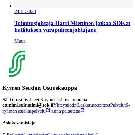
24.11.2023
Toimitusjohtaja Harri Miettinen jatkaa SOK:n
hallituksen varapuheenjohtajana
Muut
Kymen Seudun Osuuskauppa
Sähköpostiosoitteet S-ryhmässä ovat muotoa
etunimi.sukunimi@sok.fi
Yhteystiedot
Laskutusosoitteet
Palvelut
S-
ryhmän asiakaspalvelu
Anna palautetta
Asiakasomistaja