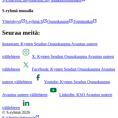
S-Etukortti
Liittymisedut
Liity asiakasomistajaksi
S-ryhmä muualla
Yhteishyvä
S-ryhmä.fi
Osuuskaupat
Toimipaikat
Seuraa meitä:
Instagram: Kymen Seudun Osuuskauppa Avautuu uuteen
välilehteen
X: Kymen Seudun Osuuskauppa Avautuu uuteen
välilehteen
Facebook: Kymen Seudun Osuuskauppa Avautuu
uuteen välilehteen
Youtube: Kymen Seudun Osuuskauppa
Avautuu uuteen välilehteen
Linkedin: KSO Avautuu uuteen
välilehteen
© S-ryhmä 2026
S-ryhmän tietosuoja