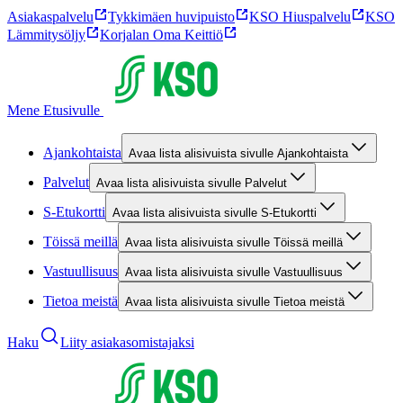
Asiakaspalvelu
Tykkimäen huvipuisto
KSO Hiuspalvelu
KSO
Lämmitysöljy
Korjalan Oma Keittiö
Mene Etusivulle
Ajankohtaista
Avaa lista alisivuista sivulle Ajankohtaista
Palvelut
Avaa lista alisivuista sivulle Palvelut
S-Etukortti
Avaa lista alisivuista sivulle S-Etukortti
Töissä meillä
Avaa lista alisivuista sivulle Töissä meillä
Vastuullisuus
Avaa lista alisivuista sivulle Vastuullisuus
Tietoa meistä
Avaa lista alisivuista sivulle Tietoa meistä
Haku
Liity asiakasomistajaksi