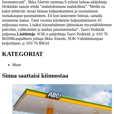
huomattavasti”, Ilkka Alarotu summaa.
S-ryhmä haluaa pääjohtaja
Heikkilän sanoin tehdä ”mahdottomasta mahdollista”.
”Meillä on
kaksi tehtävää: ruoan hinnan halpuuttaminen ja suomalaisen
ruokakaupan parantaminen. Eli kun laskemme hintoja, samalla
nostamme laatua. Tänä vuonna käytämme halpuuttamiseen 45
miljoonaa euroa. Lisäksi käynnistämme jättiurakan myymälöidemme
palvelun, valikoimien ja laadun parantamiseksi”, Taavi Heikkilä
paljastaa.
Lisätietoja
: SOK:n pääjohtaja Taavi Heikkilä, p. 010 76
80200
Kaupallinen johtaja Ilkka Alarotu, SOK Vähittäiskaupan
ketjuohjaus, p. 010 76 80634
KATEGORIAT
Muut
Sinua saattaisi kiinnostaa