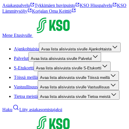
Asiakaspalvelu
Tykkimäen huvipuisto
KSO Hiuspalvelu
KSO
Lämmitysöljy
Korjalan Oma Keittiö
Mene Etusivulle
Ajankohtaista
Avaa lista alisivuista sivulle Ajankohtaista
Palvelut
Avaa lista alisivuista sivulle Palvelut
S-Etukortti
Avaa lista alisivuista sivulle S-Etukortti
Töissä meillä
Avaa lista alisivuista sivulle Töissä meillä
Vastuullisuus
Avaa lista alisivuista sivulle Vastuullisuus
Tietoa meistä
Avaa lista alisivuista sivulle Tietoa meistä
Haku
Liity asiakasomistajaksi