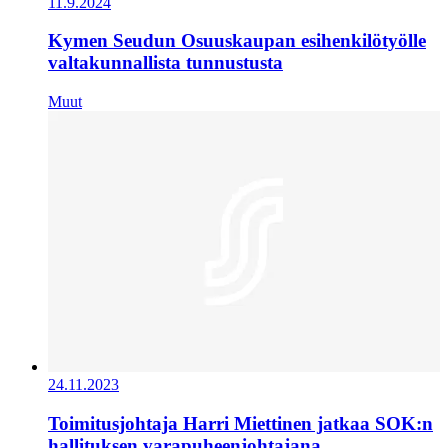
11.9.2024
Kymen Seudun Osuuskaupan esihenkilötyölle
valtakunnallista tunnustusta
Muut
24.11.2023
Toimitusjohtaja Harri Miettinen jatkaa SOK:n
hallituksen varapuheenjohtajana