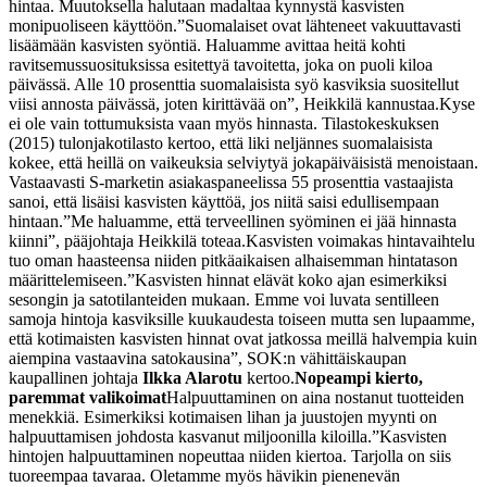
hintaa. Muutoksella halutaan madaltaa kynnystä kasvisten
monipuoliseen käyttöön.
”Suomalaiset ovat lähteneet vakuuttavasti
lisäämään kasvisten syöntiä. Haluamme avittaa heitä kohti
ravitsemussuosituksissa esitettyä tavoitetta, joka on puoli kiloa
päivässä. Alle 10 prosenttia suomalaisista syö kasviksia suositellut
viisi annosta päivässä, joten kirittävää on”, Heikkilä kannustaa.
Kyse
ei ole vain tottumuksista vaan myös hinnasta. Tilastokeskuksen
(2015) tulonjakotilasto kertoo, että liki neljännes suomalaisista
kokee, että heillä on vaikeuksia selviytyä jokapäiväisistä menoistaan.
Vastaavasti S-marketin asiakaspaneelissa 55 prosenttia vastaajista
sanoi, että lisäisi kasvisten käyttöä, jos niitä saisi edullisempaan
hintaan.
”Me haluamme, että terveellinen syöminen ei jää hinnasta
kiinni”, pääjohtaja Heikkilä toteaa.
Kasvisten voimakas hintavaihtelu
tuo oman haasteensa niiden pitkäaikaisen alhaisemman hintatason
määrittelemiseen.
”Kasvisten hinnat elävät koko ajan esimerkiksi
sesongin ja satotilanteiden mukaan. Emme voi luvata sentilleen
samoja hintoja kasviksille kuukaudesta toiseen mutta sen lupaamme,
että kotimaisten kasvisten hinnat ovat jatkossa meillä halvempia kuin
aiempina vastaavina satokausina”, SOK:n vähittäiskaupan
kaupallinen johtaja
Ilkka Alarotu
kertoo.
Nopeampi kierto,
paremmat valikoimat
Halpuuttaminen on aina nostanut tuotteiden
menekkiä. Esimerkiksi kotimaisen lihan ja juustojen myynti on
halpuuttamisen johdosta kasvanut miljoonilla kiloilla.
”Kasvisten
hintojen halpuuttaminen nopeuttaa niiden kiertoa. Tarjolla on siis
tuoreempaa tavaraa. Oletamme myös hävikin pienenevän