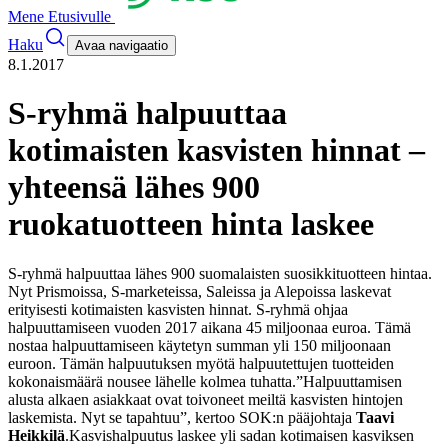
Mene Etusivulle
Haku
Avaa navigaatio
8.1.2017
S-ryhmä halpuuttaa
kotimaisten kasvisten hinnat –
yhteensä lähes 900
ruokatuotteen hinta laskee
S-ryhmä halpuuttaa lähes 900 suomalaisten suosikkituotteen hintaa.
Nyt Prismoissa, S-marketeissa, Saleissa ja Alepoissa laskevat
erityisesti kotimaisten kasvisten hinnat. S-ryhmä ohjaa
halpuuttamiseen vuoden 2017 aikana 45 miljoonaa euroa. Tämä
nostaa halpuuttamiseen käytetyn summan yli 150 miljoonaan
euroon. Tämän halpuutuksen myötä halpuutettujen tuotteiden
kokonaismäärä nousee lähelle kolmea tuhatta.
”Halpuuttamisen
alusta alkaen asiakkaat ovat toivoneet meiltä kasvisten hintojen
laskemista. Nyt se tapahtuu”, kertoo SOK:n pääjohtaja
Taavi
Heikkilä
.
Kasvishalpuutus laskee yli sadan kotimaisen kasviksen