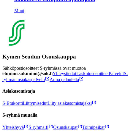
Muut
Kymen Seudun Osuuskauppa
Sähköpostiosoitteet S-ryhmässä ovat muotoa
etunimi.sukunimi@sok.fi
Yhteystiedot
Laskutusosoitteet
Palvelut
S-
ryhmän asiakaspalvelu
Anna palautetta
Asiakasomistaja
S-Etukortti
Liittymisedut
Liity asiakasomistajaksi
S-ryhmä muualla
Yhteishyvä
S-ryhmä.fi
Osuuskaupat
Toimipaikat