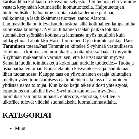
karitsanlihaa kohtaan on kasvanut selvästi.
– On hienoa, että voimme
vastata kysyntään kotimaisella luomutuotteella. Halpuutettujen
hintojen lisäksi haluamme tarjota asiakkaillemme parhaan
valikoiman ja laadukkaimmat tuotteet, sanoo Alarotu.
–
Lammastiloilla on tulevaisuudenuskoa, sillä kotimainen lampaanliha
kiinnostaa kuluttajia. Nyt on tuhannen taalan paikka totuttaa
suomalaiset syömään kotimaista lammasta myös muulloin kuin
juhlapyhinä, Lihatukku Harri Tamminen Oy:n toimitusjohtaja
Pasi
Tamminen
toteaa.
Pasi Tamminen kiittelee S-ryhmää vastuullisesta
toiminnasta kotimaisen luomukaritsan ottamisessa laajasti myyntiin.
S-ryhmän mukaantulo varmisti sen, että karitsat saatiin myytyä.
Samalla luotiin toimitusketju kokonaan uudelle tuotteelle.
– Tuottaja
osaa parhaiten oman työnsä eläinten kasvatuksessa ja laadukkaan
lihan tuotannossa. Kauppa taas on ylivoimainen osaaja kuluttajien
mieltymysten tunnistamisessa ja tuotteiden jakelussa. Tamminen
yhdistää nämä toimijat. Kun koko ketju tekee aidosti yhteistyötä,
lopputulos on kaikille hyvä.
S-ryhmän kaupoissa myytävät
luomukaritsan putkiluupaisti, entrecote, etupotka, sisäfilee ja
ulkofilee tulevat viideltä suomalaiselta luomulammastilalta.
KATEGORIAT
Muut