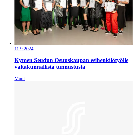
11.9.2024
Kymen Seudun Osuuskaupan esihenkilötyölle
valtakunnallista tunnustusta
Muut