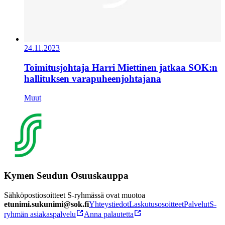
24.11.2023
Toimitusjohtaja Harri Miettinen jatkaa SOK:n
hallituksen varapuheenjohtajana
Muut
Kymen Seudun Osuuskauppa
Sähköpostiosoitteet S-ryhmässä ovat muotoa
etunimi.sukunimi@sok.fi
Yhteystiedot
Laskutusosoitteet
Palvelut
S-
ryhmän asiakaspalvelu
Anna palautetta