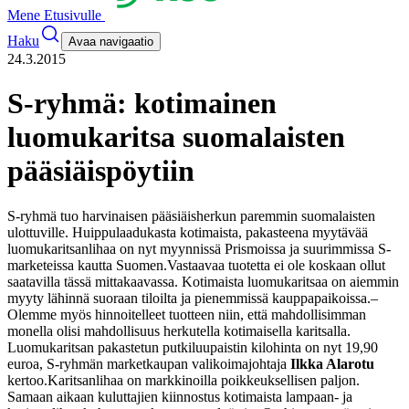
Mene Etusivulle
Haku
Avaa navigaatio
24.3.2015
S-ryhmä: kotimainen
luomukaritsa suomalaisten
pääsiäispöytiin
S-ryhmä tuo harvinaisen pääsiäisherkun paremmin suomalaisten
ulottuville. Huippulaadukasta kotimaista, pakasteena myytävää
luomukaritsanlihaa on nyt myynnissä Prismoissa ja suurimmissa S-
marketeissa kautta Suomen.
Vastaavaa tuotetta ei ole koskaan ollut
saatavilla tässä mittakaavassa. Kotimaista luomukaritsaa on aiemmin
myyty lähinnä suoraan tiloilta ja pienemmissä kauppapaikoissa.
–
Olemme myös hinnoitelleet tuotteen niin, että mahdollisimman
monella olisi mahdollisuus herkutella kotimaisella karitsalla.
Luomukaritsan pakastetun putkiluupaistin kilohinta on nyt 19,90
euroa, S-ryhmän marketkaupan valikoimajohtaja
Ilkka Alarotu
kertoo.
Karitsanlihaa on markkinoilla poikkeuksellisen paljon.
Samaan aikaan kuluttajien kiinnostus kotimaista lampaan- ja