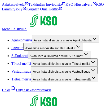
Asiakaspalvelu
Tykkimäen huvipuisto
KSO Hiuspalvelu
KSO
Lämmitysöljy
Korjalan Oma Keittiö
Mene Etusivulle
Ajankohtaista
Avaa lista alisivuista sivulle Ajankohtaista
Palvelut
Avaa lista alisivuista sivulle Palvelut
S-Etukortti
Avaa lista alisivuista sivulle S-Etukortti
Töissä meillä
Avaa lista alisivuista sivulle Töissä meillä
Vastuullisuus
Avaa lista alisivuista sivulle Vastuullisuus
Tietoa meistä
Avaa lista alisivuista sivulle Tietoa meistä
Haku
Liity asiakasomistajaksi