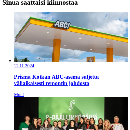
Sinua saattaisi kiinnostaa
11.11.2024
Prisma Kotkan ABC-asema suljettu
väliaikaisesti remontin johdosta
Muut