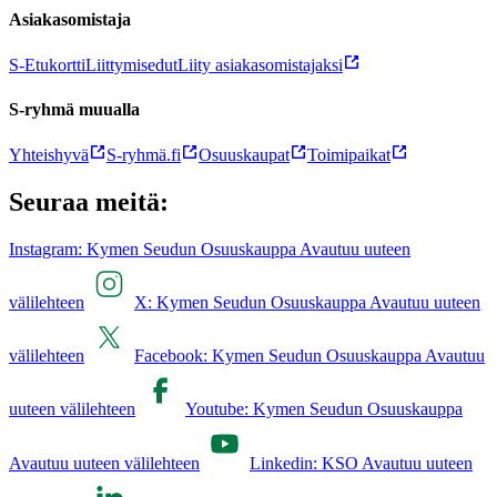
Asiakasomistaja
S-Etukortti
Liittymisedut
Liity asiakasomistajaksi
S-ryhmä muualla
Yhteishyvä
S-ryhmä.fi
Osuuskaupat
Toimipaikat
Seuraa meitä:
Instagram: Kymen Seudun Osuuskauppa Avautuu uuteen
välilehteen
X: Kymen Seudun Osuuskauppa Avautuu uuteen
välilehteen
Facebook: Kymen Seudun Osuuskauppa Avautuu
uuteen välilehteen
Youtube: Kymen Seudun Osuuskauppa
Avautuu uuteen välilehteen
Linkedin: KSO Avautuu uuteen