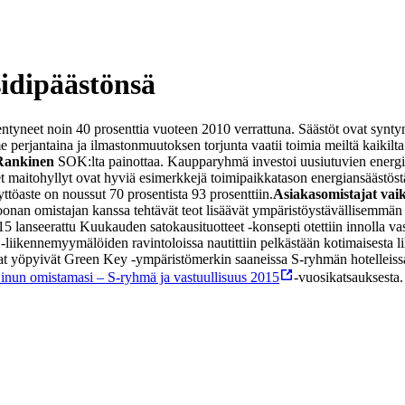
sidipäästönsä
entyneet noin 40 prosenttia vuoteen 2010 verrattuna. Säästöt ovat syn
me perjantaina ja ilmastonmuutoksen torjunta vaatii toimia meiltä kaikil
Rankinen
SOK:lta painottaa.
Kaupparyhmä investoi uusiutuvien energi
iset maitohyllyt ovat hyviä esimerkkejä toimipaikkatason energiansäästö
ttöaste on noussut 70 prosentista 93 prosenttiin.
Asiakasomistajat vaik
onan omistajan kanssa tehtävät teot lisäävät ympäristöystävällisemmän
5 lanseerattu Kuukauden satokausituotteet -konsepti otettiin innolla va
iikennemyymälöiden ravintoloissa nautittiin pelkästään kotimaisesta lih
tajat yöpyivät Green Key -ympäristömerkin saaneissa S-ryhmän hotelleiss
inun omistamasi – S-ryhmä ja vastuullisuus 2015
-vuosikatsauksesta.