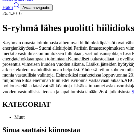
Haku
Avaa navigaatio
26.4.2016
S-ryhmä lähes puolitti hiilidiok
S-ryhmän omasta toiminnasta aiheutuvat hiilidioksidipäästöt ovat väh
energiankäytöstä.
– Suomi allekirjoitti Pariisin ilmastosopimuksen vii
merkittävästi ilmastonmuutoksen hillintään, vastuullisuusjohtaja
Lea 
energiatehokkaampaan toimintaan.
Kannelliset pakastealtaat ja ovell
prosenttia viimeisen kuuden vuoden aikana. Lisäksi jätteiden hyötykäy
arkiset ekoteot mahdollisimman helpoksi. Yhdessä reilun kahden miljo
monia vastuullisia valintoja. Esimerkiksi marketeissa loppuvuonna 201
miljoonaa kiloa enemmän kuin edellisvuonna vastaavaan aikaan.
ABC-l
polttonesteitä ja latasivat sähköautoja. Lisäksi tuhannet asiakasomis
vuoden vastuullisista teoista ja tapahtumista tänään 26.4. julkaistusta
S
KATEGORIAT
Muut
Sinua saattaisi kiinnostaa