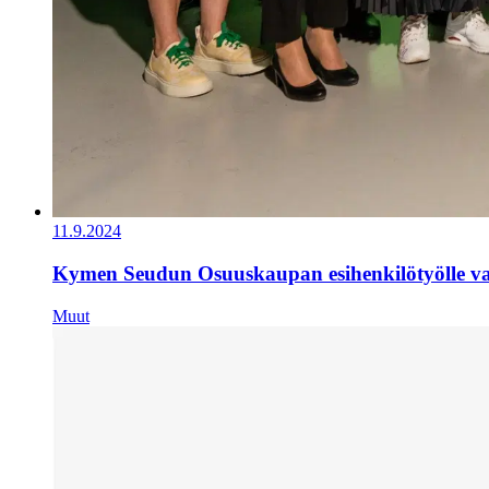
11.9.2024
Kymen Seudun Osuuskaupan esihenkilötyölle val
Muut