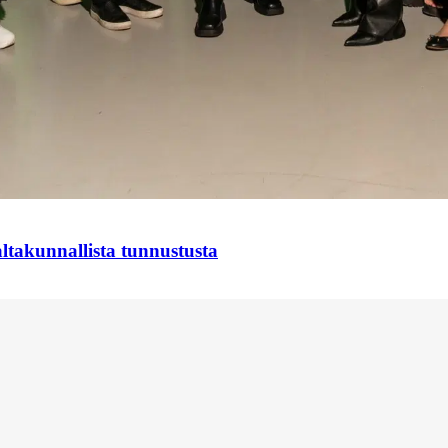
takunnallista tunnustusta