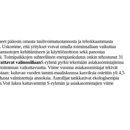
tyneet pääosin omasta tuulivoimatuotannosta ja tehokkaammasta
ta. Uskomme, että yritykset voivat omalla toiminnallaan vaikuttaa
amuotojen kehittämiseen ja käyttöönottoon sekä panostaa
stä. Toimipaikkojen suhteellinen energiankulutus onkin tehostunut 31
uttavat valinnoillaan
S-ryhmä pyrkii tekemään asiakasomistajiensa
 toiminnan vaikuttavuutta.
Viime vuonna asiakasomistajat tekivät
staan: kuluvan vuoden tammi-maaliskuussa kasviksia ostettiin yli 4,5
asta valmistettuja annoksia. Autoilijat tankkasivat ekologisempia
a.
Voit lukea kattavammin S-ryhmän ja asiakasomistajien viime