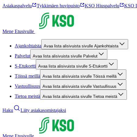
Asiakaspalvelu
Tykkimäen huvipuisto
KSO Hiuspalvelu
KSO L
Mene Etusivulle
Ajankohtaista
Avaa lista alisivuista sivulle Ajankohtaista
Palvelut
Avaa lista alisivuista sivulle Palvelut
S-Etukortti
Avaa lista alisivuista sivulle S-Etukortti
Töissä meillä
Avaa lista alisivuista sivulle Töissä meillä
Vastuullisuus
Avaa lista alisivuista sivulle Vastuullisuus
Tietoa meistä
Avaa lista alisivuista sivulle Tietoa meistä
Haku
Liity asiakasomistajaksi
Mene Etusivulle