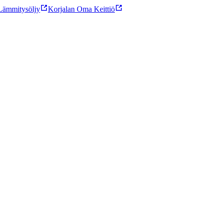
ämmitysöljy
Korjalan Oma Keittiö