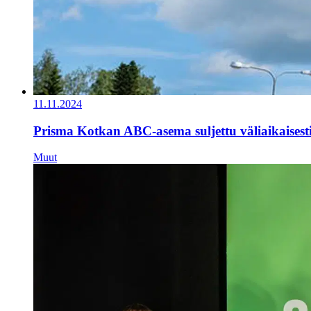
11.11.2024
Prisma Kotkan ABC-asema suljettu väliaikaisest
Muut