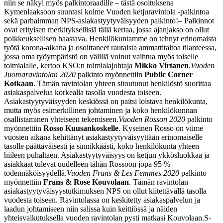
niin se näkyi myös palkintoraadille – tästä osoituksena
Kymenlaaksoon suuntasi kolme Vuoden ketjuravintola -palkintoa
sekä parhaimman NPS-asiakastyytyväisyyden palkinto!
– Palkinnot
ovat erityisen merkityksellisiä tällä kertaa, jossa ajanjakso on ollut
poikkeuksellisen haastava. Henkilökuntamme on tehnyt erinomaista
työtä korona-aikana ja osoittaneet rautaista ammattitaitoa tilanteessa,
jossa oma työympäristö on välillä voinut vaihtua myös toiselle
toimialalle, kertoo KSO:n toimialajohtaja
Mikko Virtanen
.
Vuoden
Juomaravintolan 2020
palkinto myönnettiin
Public Corner
Kotkaan
. Tämän ravintolan yhteen sitoutunut henkilöstö suorittaa
asiakaspalvelua korkealla tasolla vuodesta toiseen.
Asiakastyytyväisyyden keskiössä on paitsi loistava henkilökunta,
mutta myös esimerkillinen johtaminen ja koko henkilökunnan
osallistaminen yhteiseen tekemiseen.
Vuoden Rosson 2020
palkinto
myönnettiin
Rosso Kuusankoskelle
. Kyseinen Rosso on viime
vuosien aikana kehittänyt asiakastyytyväisyyttään erinomaiselle
tasolle päättäväisesti ja sinnikkäästi, koko henkilökunta yhteen
hiileen puhaltaen. Asiakastyytyväisyys on ketjun ykkösluokkaa ja
asiakkaat tulevat uudelleen tähän Rossoon jopa 95 %
todennäköisyydellä.
Vuoden Frans & Les Femmes 2020
palkinto
myönnettiin
Frans & Rose Kouvolaan
. Tämän ravintolan
asiakastyytyväisyystutkimuksen NPS on ollut kiitettävällä tasolla
vuodesta toiseen. Ravintolassa on keskitetty asiakaspalvelun ja
laadun johtamiseen niin salissa kuin keittiössä ja näiden
yhteisvaikutuksella vuoden ravintolan pysti matkasi Kouvolaan.
S-