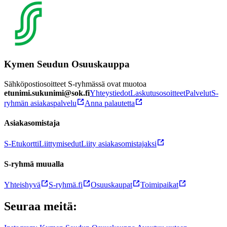
Kymen Seudun Osuuskauppa
Sähköpostiosoitteet S-ryhmässä ovat muotoa
etunimi.sukunimi@sok.fi
Yhteystiedot
Laskutusosoitteet
Palvelut
S-
ryhmän asiakaspalvelu
Anna palautetta
Asiakasomistaja
S-Etukortti
Liittymisedut
Liity asiakasomistajaksi
S-ryhmä muualla
Yhteishyvä
S-ryhmä.fi
Osuuskaupat
Toimipaikat
Seuraa meitä: