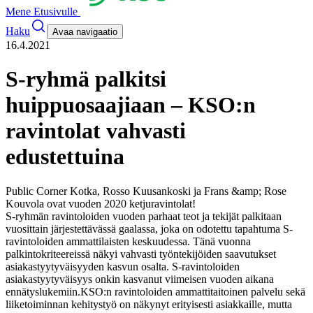
Mene Etusivulle
Haku
Avaa navigaatio
16.4.2021
S-ryhmä palkitsi
huippuosaajiaan – KSO:n
ravintolat vahvasti
edustettuina
Public Corner Kotka, Rosso Kuusankoski ja Frans &amp; Rose
Kouvola ovat vuoden 2020 ketjuravintolat!
S-ryhmän ravintoloiden vuoden parhaat teot ja tekijät palkitaan
vuosittain järjestettävässä gaalassa, joka on odotettu tapahtuma S-
ravintoloiden ammattilaisten keskuudessa. Tänä vuonna
palkintokriteereissä näkyi vahvasti työntekijöiden saavutukset
asiakastyytyväisyyden kasvun osalta. S-ravintoloiden
asiakastyytyväisyys onkin kasvanut viimeisen vuoden aikana
ennätyslukemiin.
KSO:n ravintoloiden ammattitaitoinen palvelu sekä
liiketoiminnan kehitystyö on näkynyt erityisesti asiakkaille, mutta