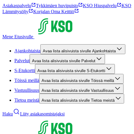
Asiakaspalvelu
Tykkimäen huvipuisto
KSO Hiuspalvelu
KSO
Lämmitysöljy
Korjalan Oma Keittiö
Mene Etusivulle
Ajankohtaista
Avaa lista alisivuista sivulle Ajankohtaista
Palvelut
Avaa lista alisivuista sivulle Palvelut
S-Etukortti
Avaa lista alisivuista sivulle S-Etukortti
Töissä meillä
Avaa lista alisivuista sivulle Töissä meillä
Vastuullisuus
Avaa lista alisivuista sivulle Vastuullisuus
Tietoa meistä
Avaa lista alisivuista sivulle Tietoa meistä
Haku
Liity asiakasomistajaksi