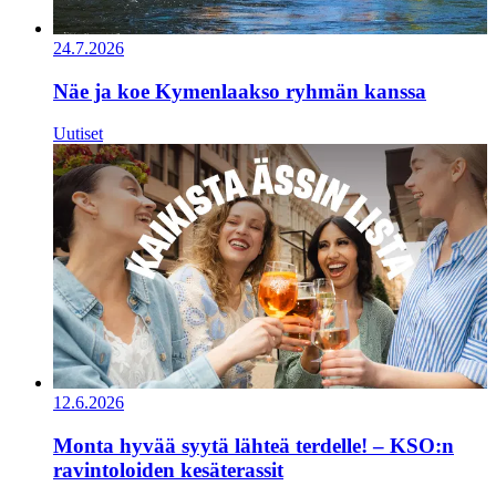
24.7.2026
Näe ja koe Kymenlaakso ryhmän kanssa
Uutiset
12.6.2026
Monta hyvää syytä lähteä terdelle! – KSO:n
ravintoloiden kesäterassit