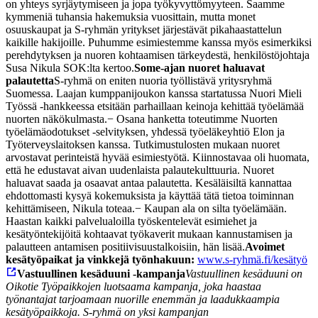
on yhteys syrjäytymiseen ja jopa työkyvyttömyyteen. Saamme
kymmeniä tuhansia hakemuksia vuosittain, mutta monet
osuuskaupat ja S-ryhmän yritykset järjestävät pikahaastattelun
kaikille hakijoille. Puhumme esimiestemme kanssa myös esimerkiksi
perehdytyksen ja nuoren kohtaamisen tärkeydestä, henkilöstöjohtaja
Susa Nikula SOK:lta kertoo.
Some-ajan nuoret haluavat
palautetta
S-ryhmä on eniten nuoria työllistävä yritysryhmä
Suomessa. Laajan kumppanijoukon kanssa startatussa Nuori Mieli
Työssä -hankkeessa etsitään parhaillaan keinoja kehittää työelämää
nuorten näkökulmasta.
− Osana hanketta toteutimme Nuorten
työelämäodotukset -selvityksen, yhdessä työeläkeyhtiö Elon ja
Työterveyslaitoksen kanssa. Tutkimustulosten mukaan nuoret
arvostavat perinteistä hyvää esimiestyötä. Kiinnostavaa oli huomata,
että he edustavat aivan uudenlaista palautekulttuuria. Nuoret
haluavat saada ja osaavat antaa palautetta. Kesäläisiltä kannattaa
ehdottomasti kysyä kokemuksista ja käyttää tätä tietoa toiminnan
kehittämiseen, Nikula toteaa.
− Kaupan ala on silta työelämään.
Haastan kaikki palvelualoilla työskentelevät esimiehet ja
kesätyöntekijöitä kohtaavat työkaverit mukaan kannustamisen ja
palautteen antamisen positiivisuustalkoisiin, hän lisää.
Avoimet
kesätyöpaikat ja vinkkejä työnhakuun:
www.s-ryhmä.fi/kesätyö
Vastuullinen kesäduuni -kampanja
Vastuullinen kesäduuni on
Oikotie Työpaikkojen luotsaama kampanja, joka haastaa
työnantajat tarjoamaan nuorille enemmän ja laadukkaampia
kesätyöpaikkoja. S-ryhmä on yksi kampanjan