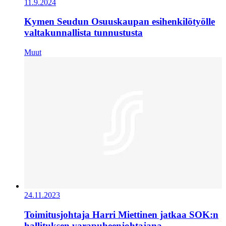
11.9.2024
Kymen Seudun Osuuskaupan esihenkilötyölle
valtakunnallista tunnustusta
Muut
24.11.2023
Toimitusjohtaja Harri Miettinen jatkaa SOK:n
hallituksen varapuheenjohtajana