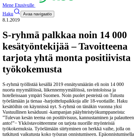
Mene Etusivulle
Haku
Avaa navigaatio
8.1.2019
S-ryhmä palkkaa noin 14 000
kesätyöntekijää – Tavoitteena
tarjota yhtä monta positiivista
työkokemusta
S-ryhmä työllistää kesällä 2019 ennätysmäärän eli noin 14 000
nuorta myymälöissä, liikennemyymälöissä, ravintoloissa ja
hotelleissaan ympäri Suomen. Noin puolet pesteistä on Tutustu
työelämään ja tienaa -harjoittelupaikkoja alle 18-vuotiaille. Haku
kesätöihin on käynnissä nyt. S-ryhmä on tänäkin vuonna yksi
Vastuullinen kesäduuni -kampanjan pääyhteistyökumppaneista:
”Tulevan kesän teema on positiivisuus, kannustaminen ja palautteen
anto!”
− Ykköstavoitteemme on tarjota nuorille myönteisiä
työkokemuksia. Työelämään siirtyminen on herkkä vaihe, jolla on
tutkitusti vaikutusta koko työuran onnistumiseen. Epäonnistumisella