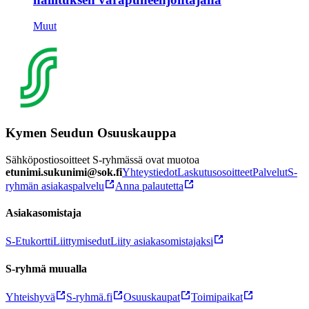
Muut
Kymen Seudun Osuuskauppa
Sähköpostiosoitteet S-ryhmässä ovat muotoa
etunimi.sukunimi@sok.fi
Yhteystiedot
Laskutusosoitteet
Palvelut
S-
ryhmän asiakaspalvelu
Anna palautetta
Asiakasomistaja
S-Etukortti
Liittymisedut
Liity asiakasomistajaksi
S-ryhmä muualla
Yhteishyvä
S-ryhmä.fi
Osuuskaupat
Toimipaikat