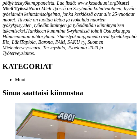
pääyhteistyökumppaneista. Lue lisää: www.kesaduuni.org
Nuori
Mieli Työssä
Nuori Mieli Työssä on S-ryhmän kolmivuotinen, hyvän
työelämän kehittämisohjelma, jonka keskiössä ovat alle 25-vuotiaat
nuoret. Tavoite on tuottaa tietoa ja työkaluja nuorten
työkykyisyyden, työelämätaitojen ja työelämään kiinnittymisen
tukemiseksi.
Hankkeen kummina S-ryhmässä toimii Osuuskauppa
Hämeenmaan johtoryhmä. Yhteistyökumppaneita ovat työeläkeyhtiö
Elo, LähiTapiola, Barona, PAM, SAKU ry, Suomen
Mielenterveysseura, Terveystalo, Työelämä 2020 ja
Työterveyslaitos.
KATEGORIAT
Muut
Sinua saattaisi kiinnostaa