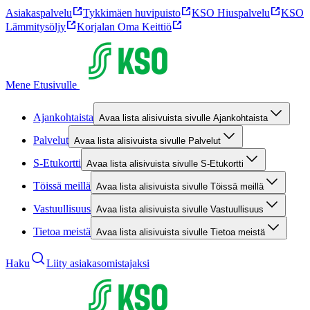
Asiakaspalvelu
Tykkimäen huvipuisto
KSO Hiuspalvelu
KSO
Lämmitysöljy
Korjalan Oma Keittiö
Mene Etusivulle
Ajankohtaista
Avaa lista alisivuista sivulle Ajankohtaista
Palvelut
Avaa lista alisivuista sivulle Palvelut
S-Etukortti
Avaa lista alisivuista sivulle S-Etukortti
Töissä meillä
Avaa lista alisivuista sivulle Töissä meillä
Vastuullisuus
Avaa lista alisivuista sivulle Vastuullisuus
Tietoa meistä
Avaa lista alisivuista sivulle Tietoa meistä
Haku
Liity asiakasomistajaksi