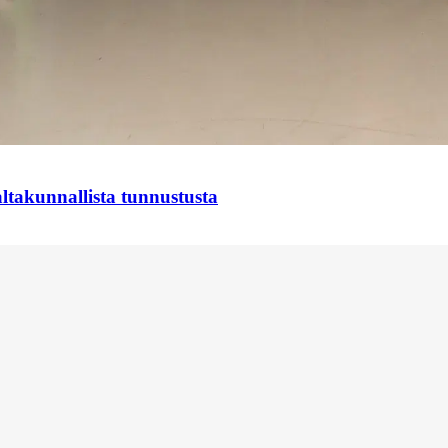
takunnallista tunnustusta