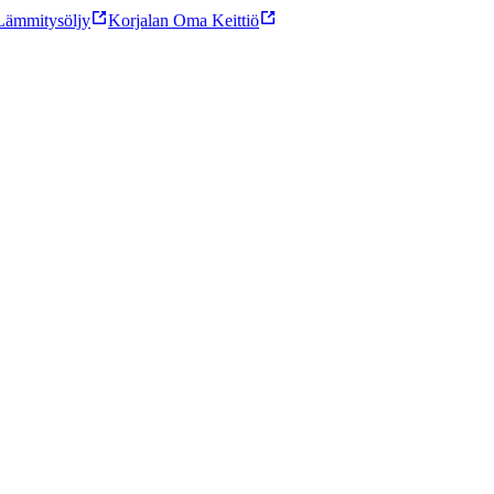
ämmitysöljy
Korjalan Oma Keittiö