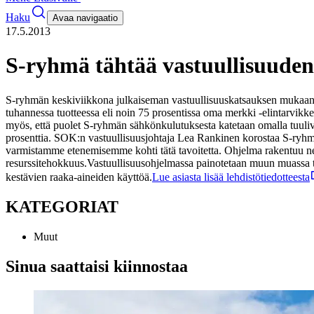
Haku
Avaa navigaatio
17.5.2013
S-ryhmä tähtää vastuullisuuden
S-ryhmän keskiviikkona julkaiseman vastuullisuuskatsauksen mukaan j
tuhannessa tuotteessa eli noin 75 prosentissa oma merkki -elintarvikke
myös, että puolet S-ryhmän sähkönkulutuksesta katetaan omalla tuuli
prosenttia.
SOK:n vastuullisuusjohtaja Lea Rankinen korostaa S-ryhmän
varmistamme etenemisemme kohti tätä tavoitetta. Ohjelma rakentuu neljä
resurssitehokkuus.
Vastuullisuusohjelmassa painotetaan muun muassa tu
kestävien raaka-aineiden käyttöä.
Lue asiasta lisää lehdistötiedotteesta
KATEGORIAT
Muut
Sinua saattaisi kiinnostaa