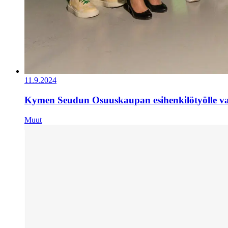
11.9.2024
Kymen Seudun Osuuskaupan esihenkilötyölle val
Muut