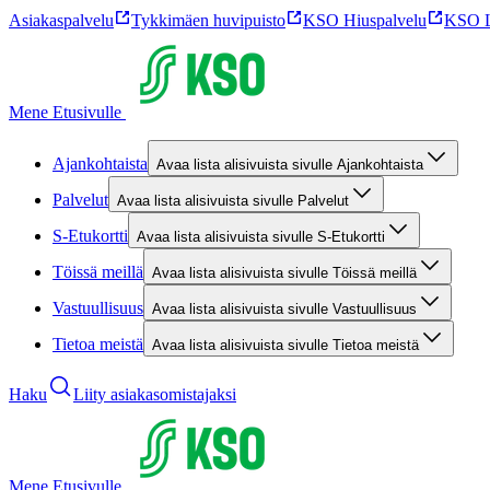
Asiakaspalvelu
Tykkimäen huvipuisto
KSO Hiuspalvelu
KSO L
Mene Etusivulle
Ajankohtaista
Avaa lista alisivuista sivulle Ajankohtaista
Palvelut
Avaa lista alisivuista sivulle Palvelut
S-Etukortti
Avaa lista alisivuista sivulle S-Etukortti
Töissä meillä
Avaa lista alisivuista sivulle Töissä meillä
Vastuullisuus
Avaa lista alisivuista sivulle Vastuullisuus
Tietoa meistä
Avaa lista alisivuista sivulle Tietoa meistä
Haku
Liity asiakasomistajaksi
Mene Etusivulle