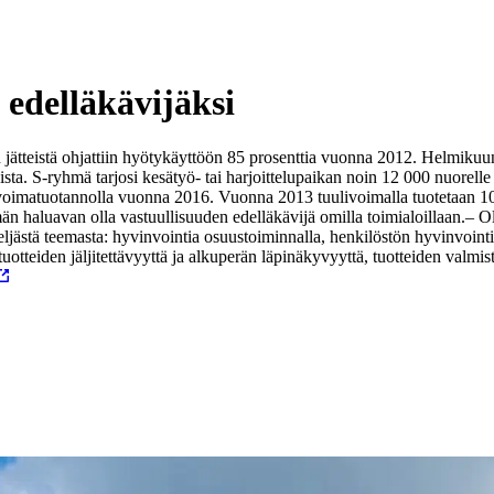
 edelläkävijäksi
ätteistä ohjattiin hyötykäyttöön 85 prosenttia vuonna 2012. Helmikuu
ista. S-ryhmä tarjosi kesätyö- tai harjoittelupaikan noin 12 000 nuorel
voimatuotannolla vuonna 2016. Vuonna 2013 tuulivoimalla tuotetaan 10
 haluavan olla vastuullisuuden edelläkävijä omilla toimialoillaan.
– Ol
stä teemasta: hyvinvointia osuustoiminnalla, henkilöstön hyvinvointi ja
otteiden jäljitettävyyttä ja alkuperän läpinäkyvyyttä, tuotteiden valm