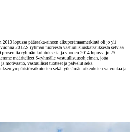
n 2013 lopussa pääraaka-aineen alkuperämaamerkintä oli jo yli
le vuonna 2012.
S-ryhmän tuoreesta vastuullisuuskatsauksesta selviää
 prosenttia ryhmän kulutuksesta ja vuoden 2014 lopussa jo 25
emme määritelleet S-ryhmälle vastuullisuusohjelman, jotta
 motivaatio, vastuulliset tuotteet ja palvelut sekä
istuksen ympäristövaikutusten sekä työelämän oikeuksien valvontaa ja