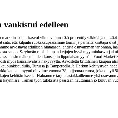
vankistui edelleen
 markkinaosuus kasvoi viime vuonna 0,5 prosenttiyksikköä ja oli 46,4
siitä, että kilpailu ruokakaupassamme toimii ja parhaita kirittäjiä ovat
aamme arvostavat edullisen hintatason, entistä osuvamman tarjonnan, la
esta sanoo.
S-ryhmän ruokakaupan ketjujen hyvä myynninkasvu jatku
skustassa ensimmäinen uuden konseptin lippulaivamyymälä Food Market 
osti myös kansainvälistä näkyvyyttä. Arvostettu brittiläinen kaupan al
kaupunkiseudulla, Turussa ja Tampereella.
Ja Herkun kehitystyön hede
kkokaupan myynti oli viime vuonna 38 miljoonaa euroa, joka on yli 
ojen kehittämiseen.
– Haluamme tarjota asiakkaillemme yhä osuvamm
n käynnissä. Tämän työn tuloksista päästään nauttimaan jo kuluvan vu