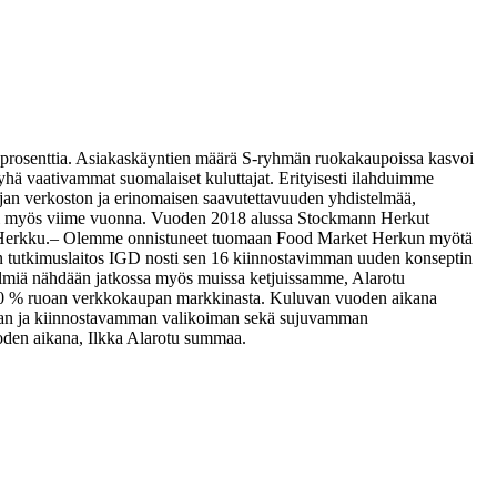
 prosenttia. Asiakaskäyntien määrä S-ryhmän ruokakaupoissa kasvoi
 yhä vaativammat suomalaiset kuluttajat. Erityisesti ilahduimme
ajan verkoston ja erinomaisen saavutettavuuden yhdistelmää,
i myös viime vuonna. Vuoden 2018 alussa Stockmann Herkut
Herkku.
– Olemme onnistuneet tuomaan Food Market Herkun myötä
an tutkimuslaitos IGD nosti sen 16 kiinnostavimman uuden konseptin
lmiä nähdään jatkossa myös muissa ketjuissamme, Alarotu
50 % ruoan verkkokaupan markkinasta.
Kuluvan vuoden aikana
an ja kiinnostavamman valikoiman sekä sujuvamman
oden aikana, Ilkka Alarotu summaa.