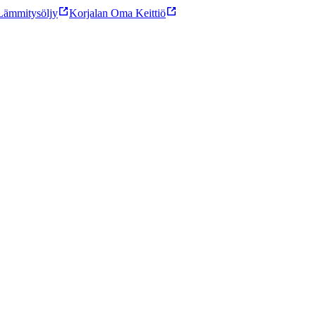
ämmitysöljy
Korjalan Oma Keittiö