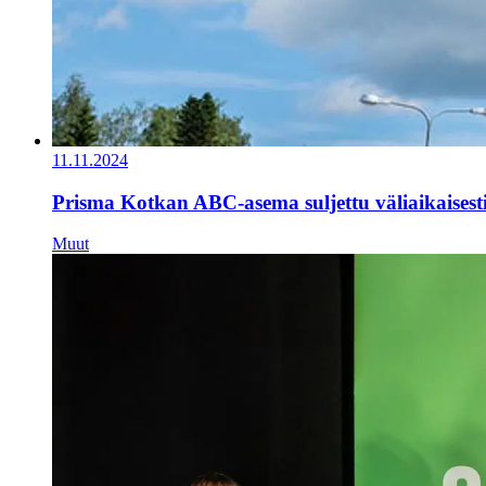
11.11.2024
Prisma Kotkan ABC-asema suljettu väliaikaisest
Muut