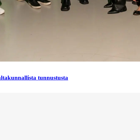
takunnallista tunnustusta