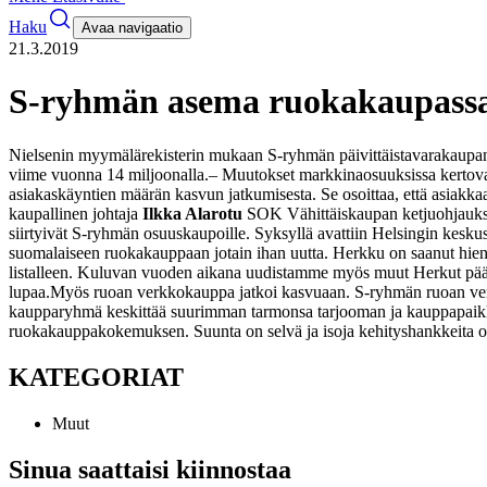
Haku
Avaa navigaatio
21.3.2019
S-ryhmän asema ruokakaupassa 
Nielsenin myymälärekisterin mukaan S-ryhmän päivittäistavarakaupan
viime vuonna 14 miljoonalla.
– Muutokset markkinaosuuksissa kertovat 
asiakaskäyntien määrän kasvun jatkumisesta. Se osoittaa, että asiakk
kaupallinen johtaja
Ilkka Alarotu
SOK Vähittäiskaupan ketjuohjauks
siirtyivät S-ryhmän osuuskaupoille. Syksyllä avattiin Helsingin ke
suomalaiseen ruokakauppaan jotain ihan uutta. Herkku on saanut hien
listalleen. Kuluvan vuoden aikana uudistamme myös muut Herkut pää
lupaa.
Myös ruoan verkkokauppa jatkoi kasvuaan. S-ryhmän ruoan ver
kaupparyhmä keskittää suurimman tarmonsa tarjooman ja kauppapaikk
ruokakauppakokemuksen. Suunta on selvä ja isoja kehityshankkeita o
KATEGORIAT
Muut
Sinua saattaisi kiinnostaa