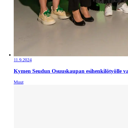
11.9.2024
Kymen Seudun Osuuskaupan esihenkilötyölle val
Muut