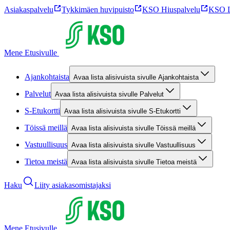
Asiakaspalvelu
Tykkimäen huvipuisto
KSO Hiuspalvelu
KSO L
Mene Etusivulle
Ajankohtaista
Avaa lista alisivuista sivulle Ajankohtaista
Palvelut
Avaa lista alisivuista sivulle Palvelut
S-Etukortti
Avaa lista alisivuista sivulle S-Etukortti
Töissä meillä
Avaa lista alisivuista sivulle Töissä meillä
Vastuullisuus
Avaa lista alisivuista sivulle Vastuullisuus
Tietoa meistä
Avaa lista alisivuista sivulle Tietoa meistä
Haku
Liity asiakasomistajaksi
Mene Etusivulle