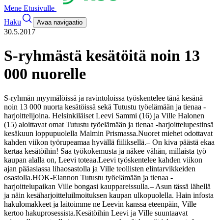
Mene Etusivulle
Haku
Avaa navigaatio
30.5.2017
S-ryhmästä kesätöitä noin 13
000 nuorelle
S-ryhmän myymälöissä ja ravintoloissa työskentelee tänä kesänä
noin 13 000 nuorta kesätöissä sekä Tutustu työelämään ja tienaa -
harjoittelijoina. Helsinkiläiset Leevi Sammi (16) ja Ville Halonen
(15) aloittavat omat Tutustu työelämään ja tienaa -harjoittelupestinsä
kesäkuun loppupuolella Malmin Prismassa.
Nuoret miehet odottavat
kahden viikon työrupeamaa hyvällä fiiliksellä.
– On kiva päästä ekaa
kertaa kesätöihin! Saa työkokemusta ja näkee vähän, millaista työ
kaupan alalla on, Leevi toteaa.
Leevi työskentelee kahden viikon
ajan pääasiassa lihaosastolla ja Ville teollisten elintarvikkeiden
osastolla.
HOK-Elannon Tutustu työelämään ja tienaa -
harjoittelupaikan Ville bongasi kauppareissulla.
– Asun tässä lähellä
ja näin kesäharjoitteluilmoituksen kaupan ulkopuolella. Hain infosta
hakulomakkeet ja laitoimme ne Leevin kanssa eteenpäin, Ville
kertoo hakuprosessista.
Kesätöihin Leevi ja Ville suuntaavat