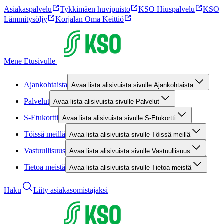
Asiakaspalvelu
Tykkimäen huvipuisto
KSO Hiuspalvelu
KSO
Lämmitysöljy
Korjalan Oma Keittiö
Mene Etusivulle
Ajankohtaista
Avaa lista alisivuista sivulle Ajankohtaista
Palvelut
Avaa lista alisivuista sivulle Palvelut
S-Etukortti
Avaa lista alisivuista sivulle S-Etukortti
Töissä meillä
Avaa lista alisivuista sivulle Töissä meillä
Vastuullisuus
Avaa lista alisivuista sivulle Vastuullisuus
Tietoa meistä
Avaa lista alisivuista sivulle Tietoa meistä
Haku
Liity asiakasomistajaksi