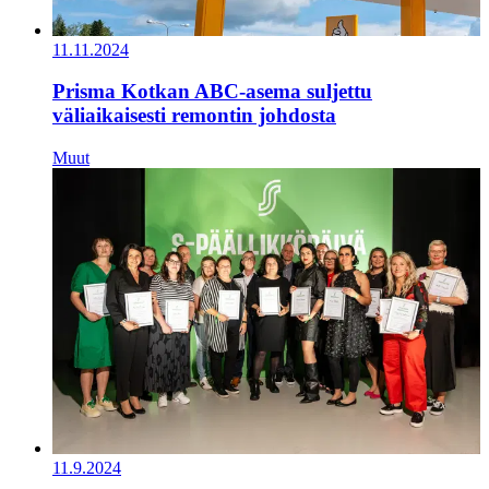
11.11.2024
Prisma Kotkan ABC-asema suljettu
väliaikaisesti remontin johdosta
Muut
11.9.2024