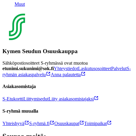
Muut
Kymen Seudun Osuuskauppa
Sähköpostiosoitteet S-ryhmässä ovat muotoa
etunimi.sukunimi@sok.fi
Yhteystiedot
Laskutusosoitteet
Palvelut
S-
ryhmän asiakaspalvelu
Anna palautetta
Asiakasomistaja
S-Etukortti
Liittymisedut
Liity asiakasomistajaksi
S-ryhmä muualla
Yhteishyvä
S-ryhmä.fi
Osuuskaupat
Toimipaikat