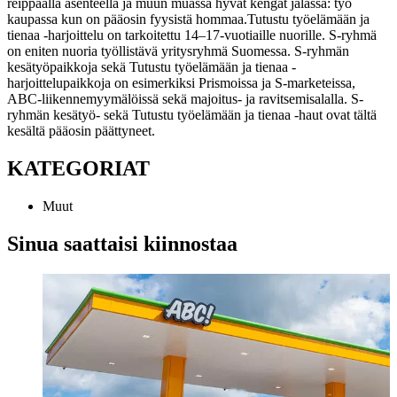
reippaalla asenteella ja muun muassa hyvät kengät jalassa: työ
kaupassa kun on pääosin fyysistä hommaa.
Tutustu työelämään ja
tienaa -harjoittelu on tarkoitettu 14–17-vuotiaille nuorille. S-ryhmä
on eniten nuoria työllistävä yritysryhmä Suomessa. S-ryhmän
kesätyöpaikkoja sekä Tutustu työelämään ja tienaa -
harjoittelupaikkoja on esimerkiksi Prismoissa ja S-marketeissa,
ABC-liikennemyymälöissä sekä majoitus- ja ravitsemisalalla. S-
ryhmän kesätyö- sekä Tutustu työelämään ja tienaa -haut ovat tältä
kesältä pääosin päättyneet.
KATEGORIAT
Muut
Sinua saattaisi kiinnostaa