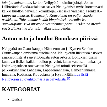
toimipaikoissamme
, kertoo Nelipyörän toimitusjohtaja Johan
Lillbroända.
Škoda-asiakkaat saavat Nelipyörästä myös luotettavasti
kaikki huollon palvelut, kolarikorjaukset sekä varaosat ja renkaat.
–
Lappeenrannassa, Kotkassa ja Kouvolassa on paljon Škoda-
asiakkaita. Toivotamme heidät lämpimästi tervetulleeksi
autokaupoille sekä huoltopalveluidemme pariin. Lisäetuna meiltä
saa S-Etukortilla Bonusta
, jatkaa Lillbroända.
Auton osto ja huollot Bonuksen piirissä
Nelipyörä on Osuuskauppa Hämeenmaan ja Kymen Seudun
Osuuskaupan omistama autokauppa. Nelipyörän liikkeissä asioivat
asiakasomistajat saavat Bonusta auton ostosta. Bonuksen piiriin
kuuluvat lisäksi kaikki huollon palvelut, kuten varaosat, renkaat ja
kolarikorjauksen omavastuu.
Nelipyörä toimii seitsemällä
paikkakunnalla: Lahdessa, Lappeenrannassa, Hämeenlinnassa,
Imatralla, Kotkassa, Kouvolassa ja Hyvinkäällä.
Lue lisää
Nelipyörän autovalikoimasta ja palveluista.
KATEGORIAT
Uutiset