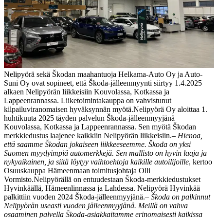
Nelipyörä sekä Škodan maahantuoja Helkama-Auto Oy ja Auto-
Suni Oy ovat sopineet, että Škoda-jälleenmyynti siirtyy 1.4.2025
alkaen Nelipyörän liikkeisiin Kouvolassa, Kotkassa ja
Lappeenrannassa. Liiketoimintakauppa on vahvistunut
kilpailuviranomaisen hyväksynnän myötä.
Nelipyörä Oy aloittaa 1.
huhtikuuta 2025 täyden palvelun Škoda-jälleenmyyjänä
Kouvolassa, Kotkassa ja Lappeenrannassa. Sen myötä Škodan
merkkiedustus laajenee kaikkiin Nelipyörän liikkeisiin.
–
Hienoa,
että saamme Škodan jokaiseen liikkeeseemme. Škoda on yksi
Suomen myydyimpiä automerkkejä. Sen mallisto on hyvin laaja ja
nykyaikainen, ja siitä löytyy vaihtoehtoja kaikille autoilijoille
, kertoo
Osuuskauppa Hämeenmaan toimitusjohtaja Olli
Vormisto.
Nelipyörällä on entuudestaan Škoda-merkkiedustukset
Hyvinkäällä, Hämeenlinnassa ja Lahdessa. Nelipyörä Hyvinkää
palkittiin vuoden 2024 Škoda-jälleenmyyjänä.
–
Škoda on palkinnut
Nelipyörän useasti vuoden jälleenmyyjänä. Meillä on vahva
osaaminen palvella Škoda-asiakkaitamme erinomaisesti kaikissa