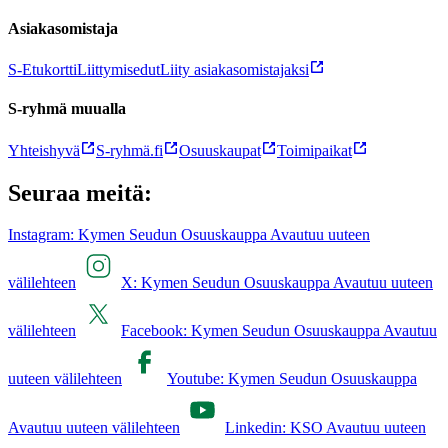
Asiakasomistaja
S-Etukortti
Liittymisedut
Liity asiakasomistajaksi
S-ryhmä muualla
Yhteishyvä
S-ryhmä.fi
Osuuskaupat
Toimipaikat
Seuraa meitä:
Instagram: Kymen Seudun Osuuskauppa Avautuu uuteen
välilehteen
X: Kymen Seudun Osuuskauppa Avautuu uuteen
välilehteen
Facebook: Kymen Seudun Osuuskauppa Avautuu
uuteen välilehteen
Youtube: Kymen Seudun Osuuskauppa
Avautuu uuteen välilehteen
Linkedin: KSO Avautuu uuteen