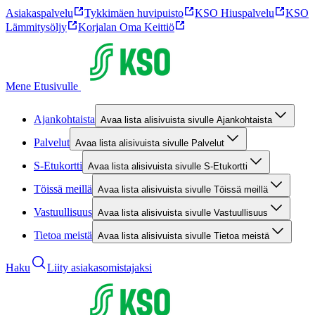
Asiakaspalvelu
Tykkimäen huvipuisto
KSO Hiuspalvelu
KSO
Lämmitysöljy
Korjalan Oma Keittiö
Mene Etusivulle
Ajankohtaista
Avaa lista alisivuista sivulle Ajankohtaista
Palvelut
Avaa lista alisivuista sivulle Palvelut
S-Etukortti
Avaa lista alisivuista sivulle S-Etukortti
Töissä meillä
Avaa lista alisivuista sivulle Töissä meillä
Vastuullisuus
Avaa lista alisivuista sivulle Vastuullisuus
Tietoa meistä
Avaa lista alisivuista sivulle Tietoa meistä
Haku
Liity asiakasomistajaksi