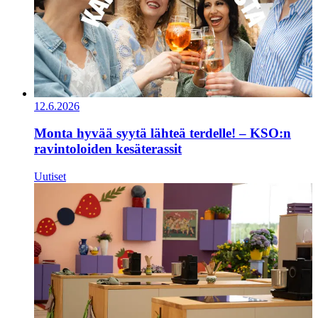
12.6.2026
Monta hyvää syytä lähteä terdelle! – KSO:n
ravintoloiden kesäterassit
Uutiset