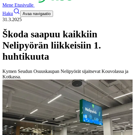
Mene Etusivulle
Haku
Avaa navigaatio
31.3.2025
Škoda saapuu kaikkiin
Nelipyörän liikkeisiin 1.
huhtikuuta
Kymen Seudun Osuuskaupan Nelipyörät sijaitsevat Kouvolassa ja
Kotkassa.