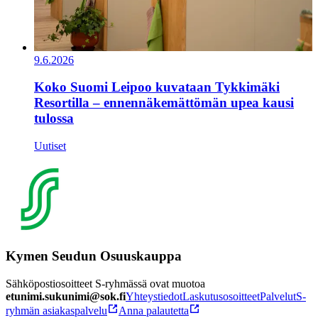
9.6.2026
Koko Suomi Leipoo kuvataan Tykkimäki
Resortilla – ennennäkemättömän upea kausi
tulossa
Uutiset
Kymen Seudun Osuuskauppa
Sähköpostiosoitteet S-ryhmässä ovat muotoa
etunimi.sukunimi@sok.fi
Yhteystiedot
Laskutusosoitteet
Palvelut
S-
ryhmän asiakaspalvelu
Anna palautetta