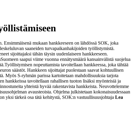
öllistämiseen
miseen. Ensimmäisenä mukaan hankkeeseen on lähdössä SOK, joka
eskeluluvan saaneiden turvapaikanhakijoiden työllistymistä.
eet sijoittajaksi tähän täysin uudenlaiseen hankkeeseen.
a
Suomeen saapui viime vuonna ennätysmäärä kansainvälistä suojelua
ää.
Työllistymisen nopeuttamista tavoitellaan hankkeessa, joka tähtää
ron säästöt. Hankkeen sijoittajat puolestaan saavat kohtuullisen
itä. Myös S-ryhmän parissa kartoitetaan mahdollisuuksia tarjota
n hankkeissa tavoitellaan rahallisen tuoton lisäksi myönteisiä ja
 kiinnostuneita yhteistä hyvää rakentavista hankkeista. Neuvottelemme
isuusohjelman avausteoista. Ohjelma julkistetaan kokonaisuudessaan
 on yksi tärkeä osa tätä kehitystä, SOK:n vastuullisuusjohtaja
Lea