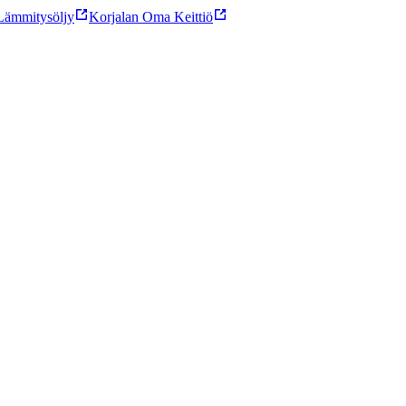
ämmitysöljy
Korjalan Oma Keittiö