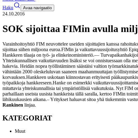
Haku
Avaa navigaatio
24.10.2016
SOK sijoittaa FIMin avulla mil
Varainhoitoyhtiö FIM neuvottelee useiden sijoittajien kanssa rahoit
sijoittaa siihen miljoona euroa.
FIMin ja vaikuttavuussijoitusyhtiö Epi
Hankkeen tilaaja on työ- ja elinkeinoministeriö.
— Turvapaikanhakijoid
Yhteiskunnallisen vaikuttavuuden lisäksi se voi onnistuessaan olla mei
hakevia. Heidän nopea työllistäminen säästäisi valtion työmarkkinatu
vähintään 2000 oleskeluluvan saaneen maahanmuuttajan työllistymiseen
korvauksen.
Hankkeen uskotaan kiinnostavan erityisesti pääkaupunkiseud
työpaikkoja hankkeeseen.
Hanke on esimerkki vaikuttavuussijoittamises
mitattavia yhteiskunnallisia tai ympäristöllisiä vaikutuksia. Nyt FIM 
parhaillaan useista uusista hankkeista tällä saralla, kertoo FIMin toimi
lähikuukausien aikana.
– Yritykset haluavat sitoa yhä tiukemmin vastuu
Rankinen
linjaa.
KATEGORIAT
Muut