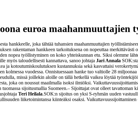
joona euroa maahanmuuttajien ty
uksesta hankkeelle, joka tähtää tuhansien maahanmuuttajien työllistä
quksen rakentaman hankkeen tarkoituksena on nopeuttaa merkittävästi ol
en nopea työllistyminen on koko yhteiskunnan etu. Siksi olemme lähten
lle myös taloudellisesti kannattava, sanoo johtaja
Jari Annala
SOK:st
kea ja kotoutumiskoulutuksen kustannuksia sekä kasvattaisi verokertym
 kolmessa vuodessa. Onnistuessaan hanke tuo valtiolle 28 miljoonaa eu
ulla, missä joillekin aloille on tällä hetkellä vaikea löytää työntekijö
ta, joka on noussut maailmalla isoksi ilmiöksi. Vaikuttavuussijoittamise
on tuomassa sijoitusmallia Suomeen.
– Sijoittajat ovat olleet tavattoman
tusjohtaja
Teri Heilala
.
SOK:n sijoitus on yksi S-ryhmän uuden vastuull
llisuuden liiketoimintansa kiinteäksi osaksi. Vaikuttavuussijoittaminen