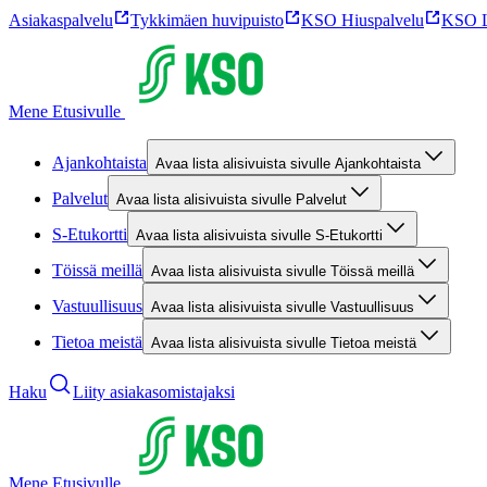
Asiakaspalvelu
Tykkimäen huvipuisto
KSO Hiuspalvelu
KSO L
Mene Etusivulle
Ajankohtaista
Avaa lista alisivuista sivulle Ajankohtaista
Palvelut
Avaa lista alisivuista sivulle Palvelut
S-Etukortti
Avaa lista alisivuista sivulle S-Etukortti
Töissä meillä
Avaa lista alisivuista sivulle Töissä meillä
Vastuullisuus
Avaa lista alisivuista sivulle Vastuullisuus
Tietoa meistä
Avaa lista alisivuista sivulle Tietoa meistä
Haku
Liity asiakasomistajaksi
Mene Etusivulle