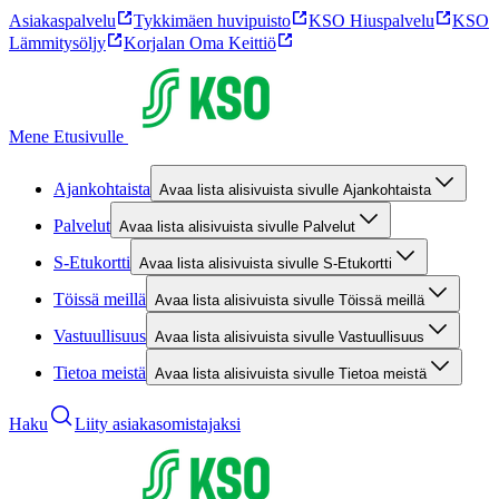
Asiakaspalvelu
Tykkimäen huvipuisto
KSO Hiuspalvelu
KSO
Lämmitysöljy
Korjalan Oma Keittiö
Mene Etusivulle
Ajankohtaista
Avaa lista alisivuista sivulle Ajankohtaista
Palvelut
Avaa lista alisivuista sivulle Palvelut
S-Etukortti
Avaa lista alisivuista sivulle S-Etukortti
Töissä meillä
Avaa lista alisivuista sivulle Töissä meillä
Vastuullisuus
Avaa lista alisivuista sivulle Vastuullisuus
Tietoa meistä
Avaa lista alisivuista sivulle Tietoa meistä
Haku
Liity asiakasomistajaksi