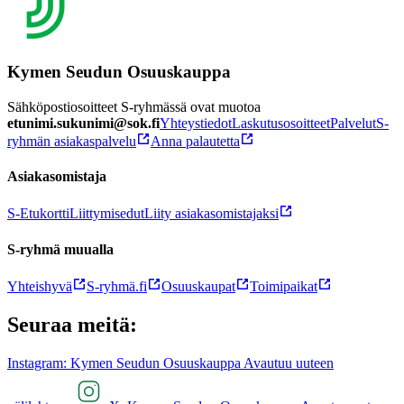
Kymen Seudun Osuuskauppa
Sähköpostiosoitteet S-ryhmässä ovat muotoa
etunimi.sukunimi@sok.fi
Yhteystiedot
Laskutusosoitteet
Palvelut
S-
ryhmän asiakaspalvelu
Anna palautetta
Asiakasomistaja
S-Etukortti
Liittymisedut
Liity asiakasomistajaksi
S-ryhmä muualla
Yhteishyvä
S-ryhmä.fi
Osuuskaupat
Toimipaikat
Seuraa meitä:
Instagram: Kymen Seudun Osuuskauppa Avautuu uuteen