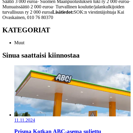
Säätiö 3 000 euroa
· Suomen Maanpuolustuksen tuki ry 2 000 euroa
·
Munuaissäätiö 2 000 euroa
· Turvallinen koulutie/jalankulkijoiden
turvallisuus ry 2 000 euroa
Lisätiedot:
SOK:n viestintäjohtaja Kai
Ovaskainen, 010 76 80370
KATEGORIAT
Muut
Sinua saattaisi kiinnostaa
11.11.2024
Prisma Kotkan ABC-asema suljettu