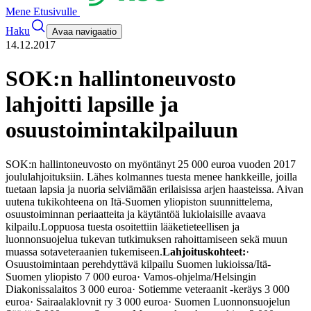
Mene Etusivulle
Haku
Avaa navigaatio
14.12.2017
SOK:n hallintoneuvosto
lahjoitti lapsille ja
osuustoimintakilpailuun
SOK:n hallintoneuvosto on myöntänyt 25 000 euroa vuoden 2017
joululahjoituksiin. Lähes kolmannes tuesta menee hankkeille, joilla
tuetaan lapsia ja nuoria selviämään erilaisissa arjen haasteissa. Aivan
uutena tukikohteena on Itä-Suomen yliopiston suunnittelema,
osuustoiminnan periaatteita ja käytäntöä lukiolaisille avaava
kilpailu.
Loppuosa tuesta osoitettiin lääketieteellisen ja
luonnonsuojelua tukevan tutkimuksen rahoittamiseen sekä muun
muassa sotaveteraanien tukemiseen.
Lahjoituskohteet:
·
Osuustoimintaan perehdyttävä kilpailu Suomen lukioissa/Itä-
Suomen yliopisto 7 000 euroa
· Vamos-ohjelma/Helsingin
Diakonissalaitos 3 000 euroa
· Sotiemme veteraanit -keräys 3 000
euroa
· Sairaalaklovnit ry 3 000 euroa
· Suomen Luonnonsuojelun