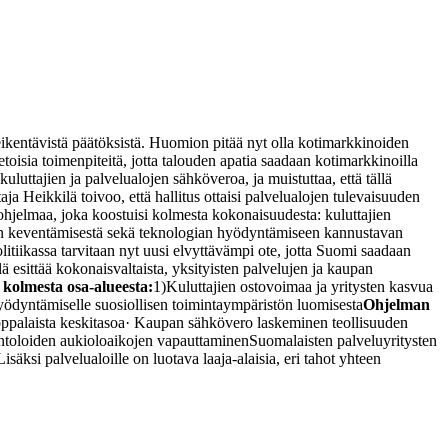
eikentävistä päätöksistä. Huomion pitää nyt olla kotimarkkinoiden
toisia toimenpiteitä, jotta talouden apatia saadaan kotimarkkinoilla
uluttajien ja palvelualojen sähköveroa, ja muistuttaa, että tällä
aja Heikkilä toivoo, että hallitus ottaisi palvelualojen tulevaisuuden
ohjelmaa, joka koostuisi kolmesta kokonaisuudesta: kuluttajien
elyn keventämisestä sekä teknologian hyödyntämiseen kannustavan
itiikassa tarvitaan nyt uusi elvyttävämpi ote, jotta Suomi saadaan
ä esittää kokonaisvaltaista, yksityisten palvelujen ja kaupan
 kolmesta osa-alueesta:
1)Kuluttajien ostovoimaa ja yritysten kasvua
yödyntämiselle suosiollisen toimintaympäristön luomisesta
Ohjelman
palaista keskitasoa
· Kaupan sähkövero laskeminen teollisuuden
ntoloiden aukioloaikojen vapauttaminen
Suomalaisten palveluyritysten
ksi palvelualoille on luotava laaja-alaisia, eri tahot yhteen