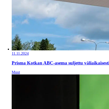
11.11.2024
Prisma Kotkan ABC-asema suljettu väliaikaisest
Muut