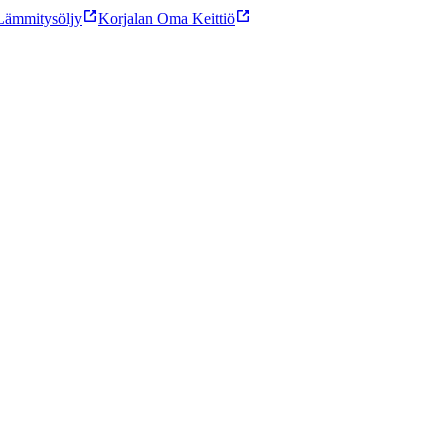
ämmitysöljy
Korjalan Oma Keittiö