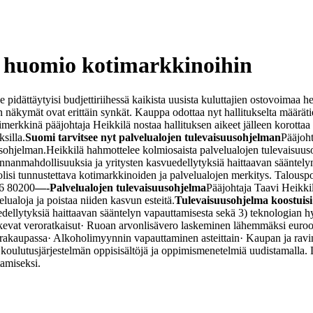
n huomio kotimarkkinoihin
pidättäytyisi budjettiriihessä kaikista uusista kuluttajien ostovoimaa h
 näkymät ovat erittäin synkät. Kauppa odottaa nyt hallitukselta määrätie
merkkinä pääjohtaja Heikkilä nostaa hallituksen aikeet jälleen korottaa k
silla.
Suomi tarvitsee nyt palvelualojen tulevaisuusohjelman
Pääjoht
usohjelman.
Heikkilä hahmottelee kolmiosaista palvelualojen tulevaisuus
alinnanmahdollisuuksia ja yritysten kasvuedellytyksiä haittaavan säänt
isi tunnustettava kotimarkkinoiden ja palvelualojen merkitys. Talouspol
76 80200
—-
Palvelualojen tulevaisuusohjelma
Pääjohtaja Taavi Heikkil
lualoja ja poistaa niiden kasvun esteitä.
Tulevaisuusohjelma koostuisi
edellytyksiä haittaavan sääntelyn vapauttamisesta sekä 3) teknologian h
kevat veroratkaisut
· Ruoan arvonlisävero laskeminen lähemmäksi euroop
arakaupassa
· Alkoholimyynnin vapauttaminen asteittain
· Kaupan ja ravi
ulutusjärjestelmän oppisisältöjä ja oppimismenetelmiä uudistamalla. Lisä
amiseksi.