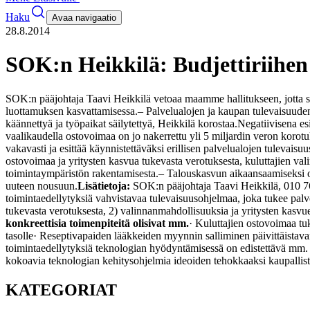
Haku
Avaa navigaatio
28.8.2014
SOK:n Heikkilä: Budjettiriihe
SOK:n pääjohtaja Taavi Heikkilä vetoaa maamme hallitukseen, jotta se 
luottamuksen kasvattamisessa.
– Palvelualojen ja kaupan tulevaisuuden
käännettyä ja työpaikat säilytettyä, Heikkilä korostaa.
Negatiivisena esi
vaalikaudella ostovoimaa on jo nakerrettu yli 5 miljardin veron korotuk
vakavasti ja esittää käynnistettäväksi erillisen palvelualojen tulevaisu
ostovoimaa ja yritysten kasvua tukevasta verotuksesta, kuluttajien v
toimintaympäristön rakentamisesta.
– Talouskasvun aikaansaamiseksi ol
uuteen nousuun.
Lisätietoja:
SOK:n pääjohtaja Taavi Heikkilä, 010 
toimintaedellytyksiä vahvistavaa tulevaisuusohjelmaa, joka tukee palve
tukevasta verotuksesta,
2) valinnanmahdollisuuksia ja yritysten kasvu
konkreettisia toimenpiteitä olisivat mm.
· Kuluttajien ostovoimaa tu
tasolle
· Reseptivapaiden lääkkeiden myynnin salliminen päivittäistav
toimintaedellytyksiä teknologian hyödyntämisessä on edistettävä mm. ko
kokoavia teknologian kehitysohjelmia ideoiden tehokkaaksi kaupallist
KATEGORIAT