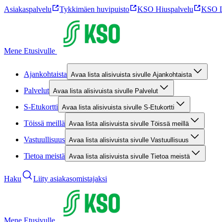
Asiakaspalvelu
Tykkimäen huvipuisto
KSO Hiuspalvelu
KSO L
Mene Etusivulle
Ajankohtaista
Avaa lista alisivuista sivulle Ajankohtaista
Palvelut
Avaa lista alisivuista sivulle Palvelut
S-Etukortti
Avaa lista alisivuista sivulle S-Etukortti
Töissä meillä
Avaa lista alisivuista sivulle Töissä meillä
Vastuullisuus
Avaa lista alisivuista sivulle Vastuullisuus
Tietoa meistä
Avaa lista alisivuista sivulle Tietoa meistä
Haku
Liity asiakasomistajaksi
Mene Etusivulle