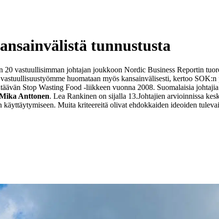
ansainvälistä tunnustusta
 20 vastuullisimman johtajan joukkoon Nordic Business Reportin tuore
va vastuullisuustyömme huomataan myös kansainvälisesti, kertoo SOK:n
htäävän Stop Wasting Food -liikkeen vuonna 2008. Suomalaisia johtajia on
Mika Anttonen
. Lea Rankinen on sijalla 13.
Johtajien arvioinnissa kes
n käyttäytymiseen. Muita kriteereitä olivat ehdokkaiden ideoiden tulevai