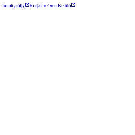
ämmitysöljy
Korjalan Oma Keittiö