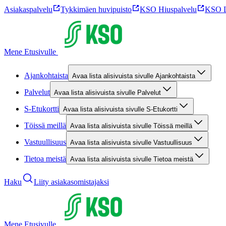
Asiakaspalvelu
Tykkimäen huvipuisto
KSO Hiuspalvelu
KSO L
Mene Etusivulle
Ajankohtaista
Avaa lista alisivuista sivulle Ajankohtaista
Palvelut
Avaa lista alisivuista sivulle Palvelut
S-Etukortti
Avaa lista alisivuista sivulle S-Etukortti
Töissä meillä
Avaa lista alisivuista sivulle Töissä meillä
Vastuullisuus
Avaa lista alisivuista sivulle Vastuullisuus
Tietoa meistä
Avaa lista alisivuista sivulle Tietoa meistä
Haku
Liity asiakasomistajaksi
Mene Etusivulle