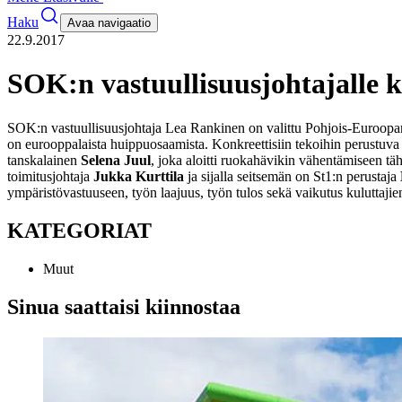
Haku
Avaa navigaatio
22.9.2017
SOK:n vastuullisuusjohtajalle k
SOK:n vastuullisuusjohtaja Lea Rankinen on valittu Pohjois-Euroopan
on eurooppalaista huippuosaamista. Konkreettisiin tekoihin perustu
tanskalainen
Selena Juul
, joka aloitti ruokahävikin vähentämiseen tä
toimitusjohtaja
Jukka Kurttila
ja sijalla seitsemän on St1:n perustaja
ympäristövastuuseen, työn laajuus, työn tulos sekä vaikutus kuluttajie
KATEGORIAT
Muut
Sinua saattaisi kiinnostaa