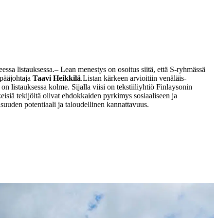
essa listauksessa.
– Lean menestys on osoitus siitä, että S-ryhmässä
 pääjohtaja
Taavi Heikkilä
.
Listan kärkeen arvioitiin venäläis-
 listauksessa kolme. Sijalla viisi on tekstiiliyhtiö Finlaysonin
keisiä tekijöitä olivat ehdokkaiden pyrkimys sosiaaliseen ja
suuden potentiaali ja taloudellinen kannattavuus.