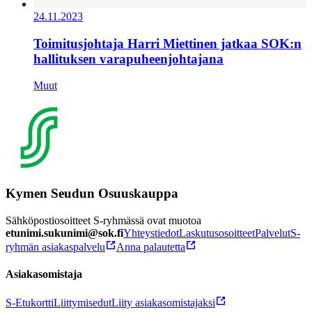
24.11.2023
Toimitusjohtaja Harri Miettinen jatkaa SOK:n
hallituksen varapuheenjohtajana
Muut
Kymen Seudun Osuuskauppa
Sähköpostiosoitteet S-ryhmässä ovat muotoa
etunimi.sukunimi@sok.fi
Yhteystiedot
Laskutusosoitteet
Palvelut
S-
ryhmän asiakaspalvelu
Anna palautetta
Asiakasomistaja
S-Etukortti
Liittymisedut
Liity asiakasomistajaksi