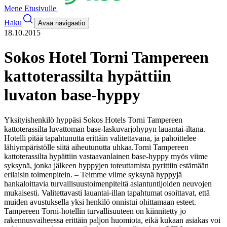
Mene Etusivulle
Haku
Avaa navigaatio
18.10.2015
Sokos Hotel Torni Tampereen
kattoterassilta hypättiin
luvaton base-hyppy
Yksityishenkilö hyppäsi Sokos Hotels Torni Tampereen
kattoterassilta luvattoman base-laskuvarjohypyn lauantai-iltana.
Hotelli pitää tapahtunutta erittäin valitettavana, ja pahoittelee
lähiympäristölle siitä aiheutunutta uhkaa.
Torni Tampereen
kattoterassilta hypättiin vastaavanlainen base-hyppy myös viime
syksynä, jonka jälkeen hyppyjen toteuttamista pyrittiin estämään
erilaisin toimenpitein.
– Teimme viime syksynä hyppyjä
hankaloittavia turvallisuustoimenpiteitä asiantuntijoiden neuvojen
mukaisesti. Valitettavasti lauantai-illan tapahtumat osoittavat, että
muiden avustuksella yksi henkilö onnistui ohittamaan esteet.
Tampereen Torni-hotellin turvallisuuteen on kiinnitetty jo
rakennusvaiheessa erittäin paljon huomiota, eikä kukaan asiakas voi