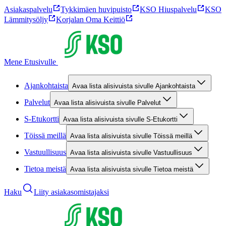
Asiakaspalvelu
Tykkimäen huvipuisto
KSO Hiuspalvelu
KSO
Lämmitysöljy
Korjalan Oma Keittiö
Mene Etusivulle
Ajankohtaista
Avaa lista alisivuista sivulle Ajankohtaista
Palvelut
Avaa lista alisivuista sivulle Palvelut
S-Etukortti
Avaa lista alisivuista sivulle S-Etukortti
Töissä meillä
Avaa lista alisivuista sivulle Töissä meillä
Vastuullisuus
Avaa lista alisivuista sivulle Vastuullisuus
Tietoa meistä
Avaa lista alisivuista sivulle Tietoa meistä
Haku
Liity asiakasomistajaksi