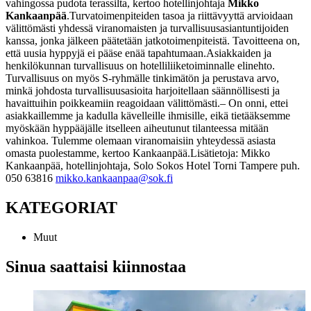
vahingossa pudota terassilta, kertoo hotellinjohtaja
Mikko
Kankaanpää
.
Turvatoimenpiteiden tasoa ja riittävyyttä arvioidaan
välittömästi yhdessä viranomaisten ja turvallisuusasiantuntijoiden
kanssa, jonka jälkeen päätetään jatkotoimenpiteistä. Tavoitteena on,
että uusia hyppyjä ei pääse enää tapahtumaan.
Asiakkaiden ja
henkilökunnan turvallisuus on hotelliliiketoiminnalle elinehto.
Turvallisuus on myös S-ryhmälle tinkimätön ja perustava arvo,
minkä johdosta turvallisuusasioita harjoitellaan säännöllisesti ja
havaittuihin poikkeamiin reagoidaan välittömästi.
– On onni, ettei
asiakkaillemme ja kadulla kävelleille ihmisille, eikä tietääksemme
myöskään hyppääjälle itselleen aiheutunut tilanteessa mitään
vahinkoa. Tulemme olemaan viranomaisiin yhteydessä asiasta
omasta puolestamme, kertoo Kankaanpää.
Lisätietoja:
Mikko
Kankaanpää, hotellinjohtaja, Solo Sokos Hotel Torni Tampere
puh.
050 63816
mikko.kankaanpaa@sok.fi
KATEGORIAT
Muut
Sinua saattaisi kiinnostaa