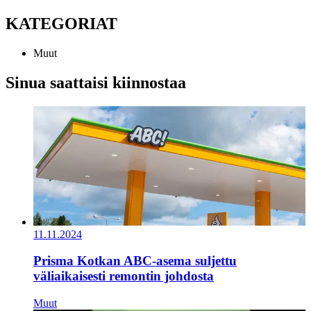
KATEGORIAT
Muut
Sinua saattaisi kiinnostaa
11.11.2024
Prisma Kotkan ABC-asema suljettu
väliaikaisesti remontin johdosta
Muut