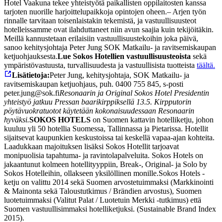
Hotel Vaakuna tekee yhteistyötä paikallisten oppilaitosten kanssa
tarjoten nuorille harjoittelupaikkoja opintojen oheen.
– Arjen työn
rinnalle tarvitaan toisenlaistakin tekemistä, ja vastuullisuusteot
hotelleissamme ovat ilahduttaneet niin avun saajia kuin tekijöitäkin.
Meillä kannustetaan erilaisiin vastuullisuustekoihin joka päivä,
sanoo kehitysjohtaja Peter Jung SOK Matkailu- ja ravitsemiskaupan
ketjuohjauksesta.
Lue Sokos Hotellien vastuullisuusteoista
sekä
ympäristövastuusta, turvallisuudesta ja vastuullisista tuotteista
täältä.
Lisätietoja:
Peter Jung, kehitysjohtaja, SOK Matkailu- ja
ravitsemiskaupan ketjuohjaus, puh. 0400 755 845, s-posti
peter.jung@sok.fi
Resonaarin ja Original Sokos Hotel Presidentin
yhteistyö jatkuu Pressan baarikirppiksellä 13.5. Kirpputorin
pöytävuokratuotot käytetään kokonaisuudessaan Resonaarin
hyväksi.
SOKOS HOTELS
on Suomen kattavin hotelliketju, johon
kuuluu yli 50 hotellia Suomessa, Tallinnassa ja Pietarissa. Hotellit
sijaitsevat kaupunkien keskustoissa tai keskellä vapaa-ajan kohteita.
Laadukkaan majoituksen lisäksi Sokos Hotellit tarjoavat
monipuolisia tapahtuma- ja ravintolapalveluita. Sokos Hotels on
jakaantunut kolmeen hotellityyppiin, Break-, Original- ja Solo by
Sokos Hotelleihin, ollakseen yksilöllinen monille.
Sokos Hotels -
ketju on valittu 2014 sekä Suomen arvostetuimmaksi (Markkinointi
& Mainonta sekä Taloustutkimus / Brändien arvostus), Suomen
luotetuimmaksi (Valitut Palat / Luotetuin Merkki -tutkimus) että
Suomen vastuullisimmaksi hotelliketjuksi. (Sustainable Brand Index
2015).