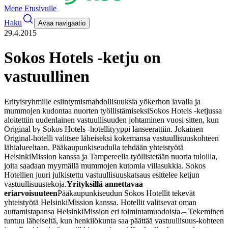
Mene Etusivulle
Haku
Avaa navigaatio
29.4.2015
Sokos Hotels -ketju on
vastuullinen
Erityisryhmille esiintymismahdollisuuksia yökerhon lavalla ja
mummojen kudontaa nuorten työllistämiseksi
Sokos Hotels -ketjussa
aloitettiin uudenlainen vastuullisuuden johtaminen vuosi sitten, kun
Original by Sokos Hotels -hotellityyppi lanseerattiin. Jokainen
Original-hotelli valitsee läheiseksi kokemansa vastuullisuuskohteen
lähialueeltaan. Pääkaupunkiseudulla tehdään yhteistyötä
HelsinkiMission kanssa ja Tampereella työllistetään nuoria tuloilla,
joita saadaan myymällä mummojen kutomia villasukkia. Sokos
Hotellien juuri julkistettu vastuullisuuskatsaus esittelee ketjun
vastuullisuustekoja.
Yrityksillä annettavaa
eriarvoisuuteen
Pääkaupunkiseudun Sokos Hotellit tekevät
yhteistyötä HelsinkiMission kanssa. Hotellit valitsevat oman
auttamistapansa HelsinkiMission eri toimintamuodoista.
– Tekeminen
tuntuu läheiseltä, kun henkilökunta saa päättää vastuullisuus-kohteen