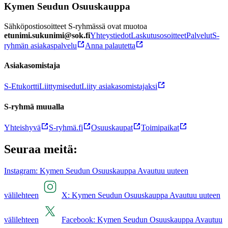
Kymen Seudun Osuuskauppa
Sähköpostiosoitteet S-ryhmässä ovat muotoa
etunimi.sukunimi@sok.fi
Yhteystiedot
Laskutusosoitteet
Palvelut
S-
ryhmän asiakaspalvelu
Anna palautetta
Asiakasomistaja
S-Etukortti
Liittymisedut
Liity asiakasomistajaksi
S-ryhmä muualla
Yhteishyvä
S-ryhmä.fi
Osuuskaupat
Toimipaikat
Seuraa meitä:
Instagram: Kymen Seudun Osuuskauppa Avautuu uuteen
välilehteen
X: Kymen Seudun Osuuskauppa Avautuu uuteen
välilehteen
Facebook: Kymen Seudun Osuuskauppa Avautuu