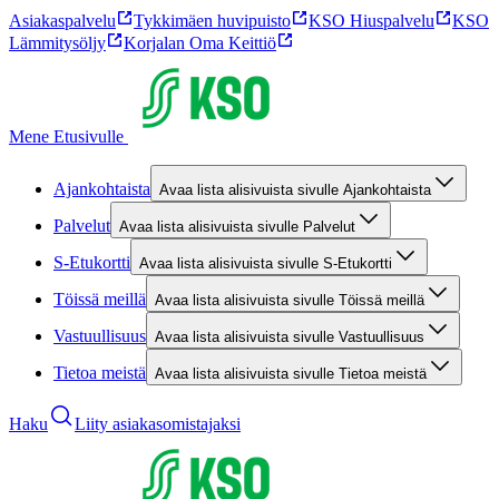
Asiakaspalvelu
Tykkimäen huvipuisto
KSO Hiuspalvelu
KSO
Lämmitysöljy
Korjalan Oma Keittiö
Mene Etusivulle
Ajankohtaista
Avaa lista alisivuista sivulle Ajankohtaista
Palvelut
Avaa lista alisivuista sivulle Palvelut
S-Etukortti
Avaa lista alisivuista sivulle S-Etukortti
Töissä meillä
Avaa lista alisivuista sivulle Töissä meillä
Vastuullisuus
Avaa lista alisivuista sivulle Vastuullisuus
Tietoa meistä
Avaa lista alisivuista sivulle Tietoa meistä
Haku
Liity asiakasomistajaksi