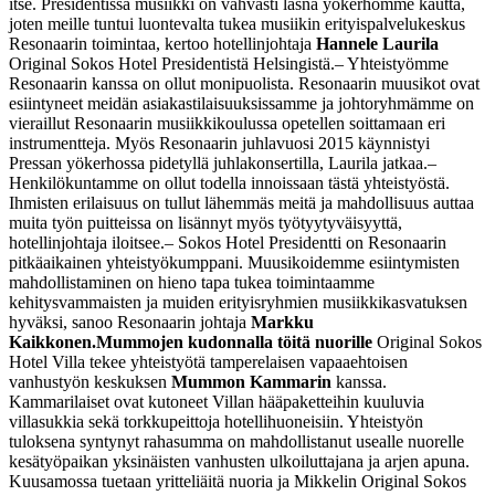
itse. Presidentissä musiikki on vahvasti läsnä yökerhomme kautta,
joten meille tuntui luontevalta tukea musiikin erityispalvelukeskus
Resonaarin toimintaa, kertoo hotellinjohtaja
Hannele Laurila
Original Sokos Hotel Presidentistä Helsingistä.
– Yhteistyömme
Resonaarin kanssa on ollut monipuolista. Resonaarin muusikot ovat
esiintyneet meidän asiakastilaisuuksissamme ja johtoryhmämme on
vieraillut Resonaarin musiikkikoulussa opetellen soittamaan eri
instrumentteja. Myös Resonaarin juhlavuosi 2015 käynnistyi
Pressan yökerhossa pidetyllä juhlakonsertilla, Laurila jatkaa.
–
Henkilökuntamme on ollut todella innoissaan tästä yhteistyöstä.
Ihmisten erilaisuus on tullut lähemmäs meitä ja mahdollisuus auttaa
muita työn puitteissa on lisännyt myös työtyytyväisyyttä,
hotellinjohtaja iloitsee.
– Sokos Hotel Presidentti on Resonaarin
pitkäaikainen yhteistyökumppani. Muusikoidemme esiintymisten
mahdollistaminen on hieno tapa tukea toimintaamme
kehitysvammaisten ja muiden erityisryhmien musiikkikasvatuksen
hyväksi, sanoo Resonaarin johtaja
Markku
Kaikkonen.
Mummojen kudonnalla töitä nuorille
Original Sokos
Hotel Villa tekee yhteistyötä tamperelaisen vapaaehtoisen
vanhustyön keskuksen
Mummon Kammarin
kanssa.
Kammarilaiset ovat kutoneet Villan hääpaketteihin kuuluvia
villasukkia sekä torkkupeittoja hotellihuoneisiin. Yhteistyön
tuloksena syntynyt rahasumma on mahdollistanut usealle nuorelle
kesätyöpaikan yksinäisten vanhusten ulkoiluttajana ja arjen apuna.
Kuusamossa tuetaan yritteliäitä nuoria ja Mikkelin Original Sokos