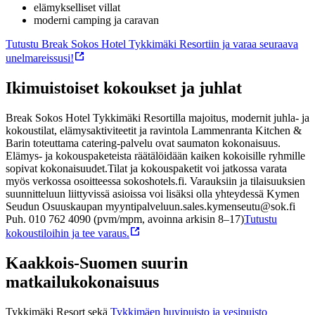
elämykselliset villat
moderni camping ja caravan
Tutustu Break Sokos Hotel Tykkimäki Resortiin ja varaa seuraava
unelmareissusi!
Ikimuistoiset kokoukset ja juhlat
Break Sokos Hotel Tykkimäki Resortilla majoitus, modernit juhla- ja
kokoustilat, elämysaktiviteetit ja ravintola Lammenranta Kitchen &
Barin toteuttama catering-palvelu ovat saumaton kokonaisuus.
Elämys- ja kokouspaketeista räätälöidään kaiken kokoisille ryhmille
sopivat kokonaisuudet.
Tilat ja kokouspaketit voi jatkossa varata
myös verkossa osoitteessa sokoshotels.fi. Varauksiin ja tilaisuuksien
suunnitteluun liittyvissä asioissa voi lisäksi olla yhteydessä Kymen
Seudun Osuuskaupan myyntipalveluun.
sales.kymenseutu@sok.fi
Puh. 010 762 4090
(pvm/mpm, avoinna arkisin 8–17)
Tutustu
kokoustiloihin ja tee varaus.
Kaakkois-Suomen suurin
matkailukokonaisuus
Tykkimäki Resort sekä
Tykkimäen huvipuisto ja vesipuisto