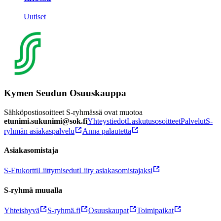
Uutiset
Kymen Seudun Osuuskauppa
Sähköpostiosoitteet S-ryhmässä ovat muotoa
etunimi.sukunimi@sok.fi
Yhteystiedot
Laskutusosoitteet
Palvelut
S-
ryhmän asiakaspalvelu
Anna palautetta
Asiakasomistaja
S-Etukortti
Liittymisedut
Liity asiakasomistajaksi
S-ryhmä muualla
Yhteishyvä
S-ryhmä.fi
Osuuskaupat
Toimipaikat