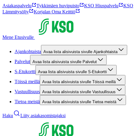
Asiakaspalvelu
Tykkimäen huvipuisto
KSO Hiuspalvelu
KSO
Lämmitysöljy
Korjalan Oma Keittiö
Mene Etusivulle
Ajankohtaista
Avaa lista alisivuista sivulle Ajankohtaista
Palvelut
Avaa lista alisivuista sivulle Palvelut
S-Etukortti
Avaa lista alisivuista sivulle S-Etukortti
Töissä meillä
Avaa lista alisivuista sivulle Töissä meillä
Vastuullisuus
Avaa lista alisivuista sivulle Vastuullisuus
Tietoa meistä
Avaa lista alisivuista sivulle Tietoa meistä
Haku
Liity asiakasomistajaksi