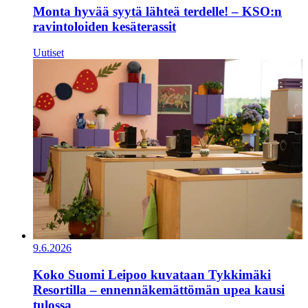
Monta hyvää syytä lähteä terdelle! – KSO:n
ravintoloiden kesäterassit
Uutiset
9.6.2026
Koko Suomi Leipoo kuvataan Tykkimäki
Resortilla – ennennäkemättömän upea kausi
tulossa