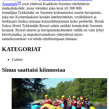
Aquapark
ovat yhdessä Kaakkois-Suomen merkittävin
matkailukohde, jossa vierailee joka kesä yli 300 000
lomailijaa.
Tykkimäki on Suomen kolmanneksi suurin huvipuisto,
joka tuo Kymenlaakson kesään laitehuvittelun, vesileikkien ja
herkkujen lisäksi runsaan konserttitarjonnan koko perheelle. Break
Sokos Hotel Tykkimäki Resort onkin uniikki lomakohde Suomen
kesässä. Resort-alueen ja huvipuistokohteiden välillä on vain lyhyt
kävelymatka, ja majoitusvarauksen yhteydessä myös
rannekeostokset voi tehdä edullisempaan hintaan.
KATEGORIAT
Uutiset
Sinua saattaisi kiinnostaa