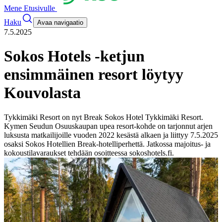
Mene Etusivulle
Haku
Avaa navigaatio
7.5.2025
Sokos Hotels -ketjun
ensimmäinen resort löytyy
Kouvolasta
Tykkimäki Resort on nyt Break Sokos Hotel Tykkimäki Resort.
Kymen Seudun Osuuskaupan upea resort-kohde on tarjonnut arjen
luksusta matkailijoille vuoden 2022 kesästä alkaen ja liittyy 7.5.2025
osaksi Sokos Hotellien Break-hotelliperhettä. Jatkossa majoitus- ja
kokoustilavaraukset tehdään osoitteessa sokoshotels.fi.