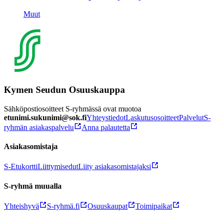
Muut
Kymen Seudun Osuuskauppa
Sähköpostiosoitteet S-ryhmässä ovat muotoa
etunimi.sukunimi@sok.fi
Yhteystiedot
Laskutusosoitteet
Palvelut
S-
ryhmän asiakaspalvelu
Anna palautetta
Asiakasomistaja
S-Etukortti
Liittymisedut
Liity asiakasomistajaksi
S-ryhmä muualla
Yhteishyvä
S-ryhmä.fi
Osuuskaupat
Toimipaikat