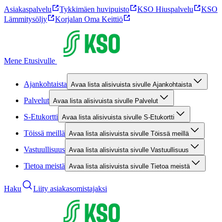
Asiakaspalvelu
Tykkimäen huvipuisto
KSO Hiuspalvelu
KSO
Lämmitysöljy
Korjalan Oma Keittiö
Mene Etusivulle
Ajankohtaista
Avaa lista alisivuista sivulle Ajankohtaista
Palvelut
Avaa lista alisivuista sivulle Palvelut
S-Etukortti
Avaa lista alisivuista sivulle S-Etukortti
Töissä meillä
Avaa lista alisivuista sivulle Töissä meillä
Vastuullisuus
Avaa lista alisivuista sivulle Vastuullisuus
Tietoa meistä
Avaa lista alisivuista sivulle Tietoa meistä
Haku
Liity asiakasomistajaksi