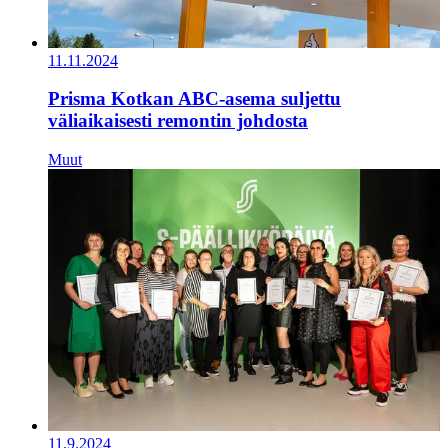
11.11.2024
Prisma Kotkan ABC-asema suljettu
väliaikaisesti remontin johdosta
Muut
11.9.2024