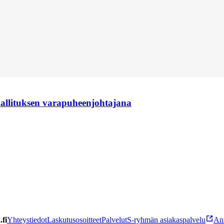
hallituksen varapuheenjohtajana
fi
Yhteystiedot
Laskutusosoitteet
Palvelut
S-ryhmän asiakaspalvelu
Ann