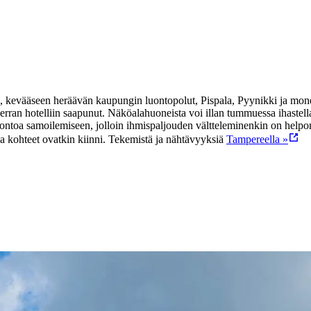
es, kevääseen heräävän kaupungin luontopolut, Pispala, Pyynikki ja mon
rran hotelliin saapunut. Näköalahuoneista voi illan tummuessa ihastella
luontoa samoilemiseen, jolloin ihmispaljouden vältteleminenkin on hel
ka kohteet ovatkin kiinni.
Tekemistä ja nähtävyyksiä
Tampereella »