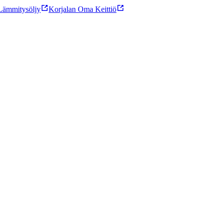
ämmitysöljy
Korjalan Oma Keittiö