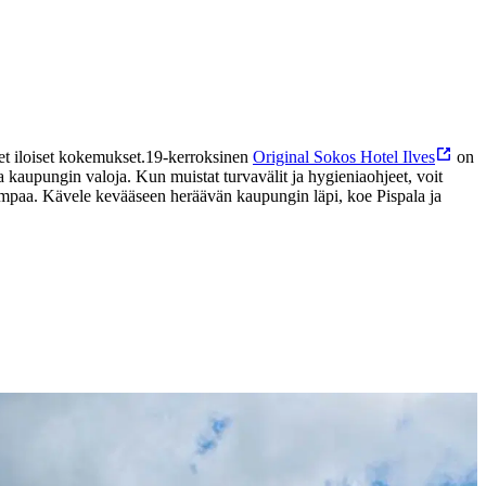
et iloiset kokemukset.
19-kerroksinen
Original Sokos Hotel Ilves
on
 kaupungin valoja. Kun muistat turvavälit ja hygieniaohjeet, voit
pompaa. Kävele kevääseen heräävän kaupungin läpi, koe Pispala ja