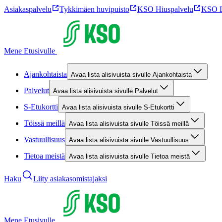
Asiakaspalvelu
Tykkimäen huvipuisto
KSO Hiuspalvelu
KSO L
Mene Etusivulle
Ajankohtaista
Avaa lista alisivuista sivulle Ajankohtaista
Palvelut
Avaa lista alisivuista sivulle Palvelut
S-Etukortti
Avaa lista alisivuista sivulle S-Etukortti
Töissä meillä
Avaa lista alisivuista sivulle Töissä meillä
Vastuullisuus
Avaa lista alisivuista sivulle Vastuullisuus
Tietoa meistä
Avaa lista alisivuista sivulle Tietoa meistä
Haku
Liity asiakasomistajaksi
Mene Etusivulle