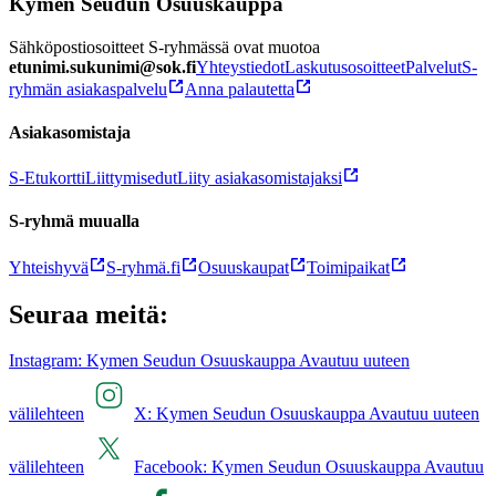
Kymen Seudun Osuuskauppa
Sähköpostiosoitteet S-ryhmässä ovat muotoa
etunimi.sukunimi@sok.fi
Yhteystiedot
Laskutusosoitteet
Palvelut
S-
ryhmän asiakaspalvelu
Anna palautetta
Asiakasomistaja
S-Etukortti
Liittymisedut
Liity asiakasomistajaksi
S-ryhmä muualla
Yhteishyvä
S-ryhmä.fi
Osuuskaupat
Toimipaikat
Seuraa meitä:
Instagram: Kymen Seudun Osuuskauppa Avautuu uuteen
välilehteen
X: Kymen Seudun Osuuskauppa Avautuu uuteen
välilehteen
Facebook: Kymen Seudun Osuuskauppa Avautuu