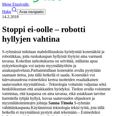
Mene Etusivulle
Haku
Avaa navigaatio
14.2.2018
Stoppi ei-oolle – robotti
hyllyjen vahtina
S-ryhmässä tutkitaan mahdollisuuksia hyödyntää konenäköä ja
robotiikkaa, jotta ruokakaupan hyllyistä löytyisi aina varmasti
tavaraa. Kokeilun tarkoituksena on selvittää, millaista apua
nykyteknologia voi tarjota myymälätyöhön ja
asiakaspalveluun.
Parhaimmillaan konenäön avulla pystytään
saamaan tietoa, jota tällä hetkellä ei saada. Konenäkö voi
tulevaisuudessa esimerkiksi kertoa tuotteiden reaaliaikaisen
saatavuuden myymälöissä.
– Teknologia voitaisiin valjastaa sekä
henkilökunnan että asiakkaiden hyödyksi. Tiedon avulla voisimme
varmistaa, että kaupassa on aina tavaraa, eikä asiakkaan tarvitse
harmitella tyhjää hyllyä, kuvaa saatavuuden ohjauksen ja
myymälätoimintojen johtaja
Sanna Timola
S-ryhmän
vähittäiskaupasta.
Käytännössä teknologia tekisi työtä, jota tällä
hetkellä ei myymälässä pystytä alati tekemään.
– Esimerkiksi