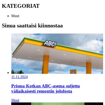
KATEGORIAT
Muut
Sinua saattaisi kiinnostaa
11.11.2024
Prisma Kotkan ABC-asema suljettu
väliaikaisesti remontin johdosta
Muut