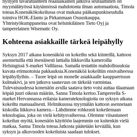
hyllyjen tavaratilanteen reaaliaikainen jatkuva seuraaminen on
myymälätyössä käytännössä mahdotonta ilman automaatiota, Timola
toteaa.
Konenäkökokeilussa ovat mukana pääkaupunkiseudulla
toimiva HOK-Elanto ja Pirkanmaan Osuuskauppa.
Yhteistyökumppaneina ovat helsinkiläinen Tieto Oyj ja
tamperelainen Wisematic Oy.
Kohteena asiakkaille tärkeä leipähylly
Syksyn 2017 aikana konenäköä on kokeiltu sekä kiinteillä, kattoon
asennetuilla että itsenäisesti lattialla liikkuvilla kameroilla
Helsingissä S-market Vallilassa. Samalla testattiin mahdollisuuksia
kuvata erimuotoisia pakkauksia.
Konenäköä kokeiltiin ensivaiheessa
leipähyllyihin.
– Tuore leipä on monelle asiakkaalle kauppareissun
kulmakivi, ja sen jatkuva saatavuus on tärkeää varmistaa.
Tulevaisuudessa konenäön avulla saatava tieto voisi auttaa tilaamaan
leipää juuri oikean määrän, Sanna Timola kertoo.
Tampereella S-
market Hervannassa erilaisia kamerateknologioita on syksyn aikana
kokeiltu manuaalisesti. Helmikuussa myymälän kattoon asennetaan
kiskoilla liikkuva kamera.
– Lähdimme rohkeasti kokeilemaan
teknologiaa, joka on vielä kehitysvaiheessa. Olemme viisastuneet
kokeilun myötä, konenäön käyttöön laajemmin on kuitenkin vielä
matkaa, Sanna Timola toteaa.
Jatkosta päätetään keväällä, kun
syksyn ja alkuvuoden kokeiluista saadaan tulokset.