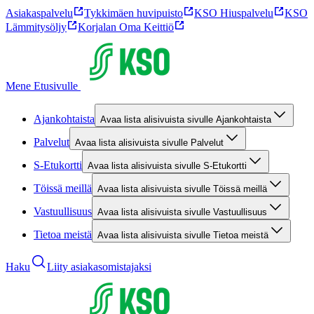
Asiakaspalvelu
Tykkimäen huvipuisto
KSO Hiuspalvelu
KSO
Lämmitysöljy
Korjalan Oma Keittiö
Mene Etusivulle
Ajankohtaista
Avaa lista alisivuista sivulle Ajankohtaista
Palvelut
Avaa lista alisivuista sivulle Palvelut
S-Etukortti
Avaa lista alisivuista sivulle S-Etukortti
Töissä meillä
Avaa lista alisivuista sivulle Töissä meillä
Vastuullisuus
Avaa lista alisivuista sivulle Vastuullisuus
Tietoa meistä
Avaa lista alisivuista sivulle Tietoa meistä
Haku
Liity asiakasomistajaksi