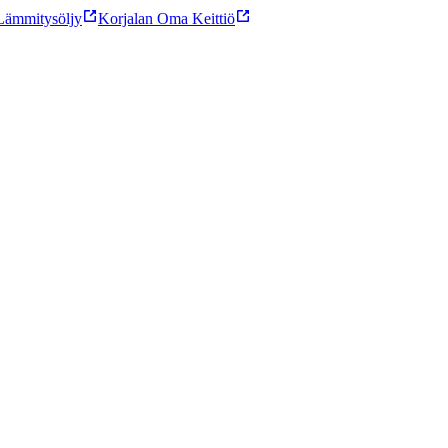
ämmitysöljy
Korjalan Oma Keittiö