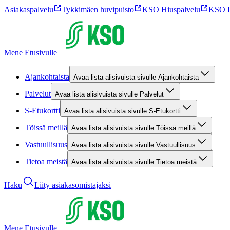
Asiakaspalvelu
Tykkimäen huvipuisto
KSO Hiuspalvelu
KSO L
Mene Etusivulle
Ajankohtaista
Avaa lista alisivuista sivulle Ajankohtaista
Palvelut
Avaa lista alisivuista sivulle Palvelut
S-Etukortti
Avaa lista alisivuista sivulle S-Etukortti
Töissä meillä
Avaa lista alisivuista sivulle Töissä meillä
Vastuullisuus
Avaa lista alisivuista sivulle Vastuullisuus
Tietoa meistä
Avaa lista alisivuista sivulle Tietoa meistä
Haku
Liity asiakasomistajaksi
Mene Etusivulle