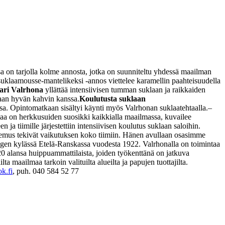
a on tarjolla kolme annosta, jotka on suunniteltu yhdessä maailman
uklaamousse-mantelikeksi -annos viettelee karamellin paahteisuudella
ari Valrhona
yllättää intensiivisen tumman suklaan ja raikkaiden
naan hyvän kahvin kanssa.
Koulutusta suklaan
. Opintomatkaan sisältyi käynti myös Valrhonan suklaatehtaalla.
–
aa on herkkusuiden suosikki kaikkialla maailmassa, kuvailee
 ja tiimille järjestettiin intensiivisen koulutus suklaan saloihin.
ntemus tekivät vaikutuksen koko tiimiin. Hänen avullaan osasimme
agen kylässä Etelä-Ranskassa vuodesta 1922. Valrhonalla on toimintaa
20 alansa huippuammattilaista, joiden työkenttänä on jatkuva
a maailmaa tarkoin valituilta alueilta ja papujen tuottajilta.
k.fi
, puh. 040 584 52 77