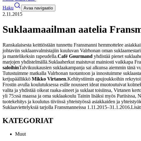
Haku
Avaa navigaatio
2.11.2015
Suklaamaailman aatelia Frans
Ranskalaisesta keittiöstään tunnettu Fransmanni hemmottelee asiakkai
johtaviin suklaanvalmistajiin kuuluvan Valrhonan oman suklaamestari
ja mantelikeksin rapeudella.
Café Gourmand
yhdistää pienet suklaahe
marjojen yhdistelmällä.
Suklaaherkut maistuvat mainiosti vaikkapa Fra
saloihin
Talvikuukausien suklaakampanja sai alkunsa aiemmin tänä vu
Tutustuimme matkalla Valrhonan tuotantoon ja innostuimme suklaasta 
ketjupäällikkö
Mikko Virtanen
.
Kehitystiimin apujoukkoihin rekryto
Frostin avulla koulutuksessa esille nousseet ideat muotoutuivat kolme
valita ja yhdistää oikeat raaka-aineet ja suklaat toisiinsa, Virtanen kert
yli 75:ssä maassa ja oma suklaakoulu Tainin lisäksi myös Pariisissa,
tuotekehitys ja koulutus tiiviissä yhteistyössä asiakkaiden ja yhteisty
Suklaaviettelyksiä tarjolla Fransmanneissa 1.11.2015–31.1.2016.
Lisä
KATEGORIAT
Muut