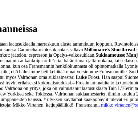
manneissa
taan laatusuklaalla marraskuun alusta tammikuun loppuun. Ravintoloiss
n kanssa.
Caramélia-maitosuklaata sisältävä
Millionaire’s Shortbread
s
rkut; jäätelön, espresson ja Opalys-valkosuklaan.
Suklaamousse Manj
nsmannin ankankoipiconfit’n tai häränrinnan jälkiruokana, tai sellaise
onna, kun osa Fransmannin henkilökunnasta oli opintomatkalla Lyonissa
niin, että halusimme heti kehittää omat versiomme Fransmannille. Sukl
itui myös Valrhonan oma suklaamestari
Luke Frost
. Hän saapui Suomeen
ksi hyvin erilaiseksi kokonaisuudeksi.
– Frostin ammattitaito ja tuotetu
oo.
Valrhona on yritys, joka on valmistanut laatusuklaata Tain L’Hermit
 New Yorkissa sekä Tokiossa. Valrhonan suklaamestarien tiimiin kuuluu 
ökumppaneiden kanssa. Yrityksen käyttämät kaakaopavut tulevat eri puolilt
tietoja: Mikko Virtanen, ketjupäällikkö, Fransmanni,
mikko.virtanen@so