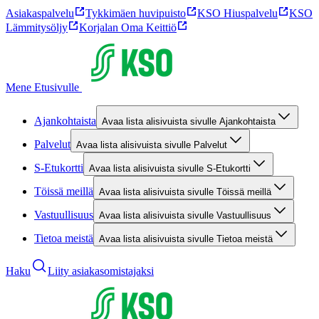
Asiakaspalvelu
Tykkimäen huvipuisto
KSO Hiuspalvelu
KSO
Lämmitysöljy
Korjalan Oma Keittiö
Mene Etusivulle
Ajankohtaista
Avaa lista alisivuista sivulle Ajankohtaista
Palvelut
Avaa lista alisivuista sivulle Palvelut
S-Etukortti
Avaa lista alisivuista sivulle S-Etukortti
Töissä meillä
Avaa lista alisivuista sivulle Töissä meillä
Vastuullisuus
Avaa lista alisivuista sivulle Vastuullisuus
Tietoa meistä
Avaa lista alisivuista sivulle Tietoa meistä
Haku
Liity asiakasomistajaksi