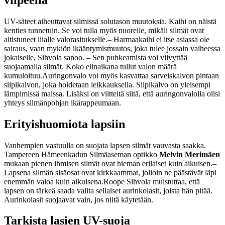
UV-säteet aiheuttavat silmissä solutason muutoksia. Kaihi on näistä
kenties tunnetuin. Se voi tulla myös nuorelle, mikäli silmät ovat
altistuneet liialle valorasitukselle.
– Harmaakaihi ei itse asiassa ole
sairaus, vaan mykiön ikääntymismuutos, joka tulee jossain vaiheessa
jokaiselle, Sihvola sanoo.
– Sen puhkeamista voi viivyttää
suojaamalla silmät. Koko elinaikana tullut valon määrä
kumuloituu.
Auringonvalo voi myös kasvattaa sarveiskalvon pintaan
siipikalvon, joka hoidetaan leikkauksella. Siipikalvo on yleisempi
lämpimissä maissa. Lisäksi on viitteitä siitä, että auringonvalolla olisi
yhteys silmänpohjan ikärappeumaan.
Erityishuomiota lapsiin
Vanhempien vastuulla on suojata lapsen silmät vauvasta saakka.
Tampereen Hämeenkadun Silmäaseman optikko
Melvin Merimäen
mukaan pienen ihmisen silmät ovat hieman erilaiset kuin aikuisen.
–
Lapsena silmän sisäosat ovat kirkkaammat, jolloin ne päästävät läpi
enemmän valoa kuin aikuisena.
Roope Sihvola muistuttaa, että
lapsen on tärkeä saada valita sellaiset aurinkolasit, joista hän pitää.
Aurinkolasit suojaavat vain, jos niitä käytetään.
Tarkista lasien UV-suoja