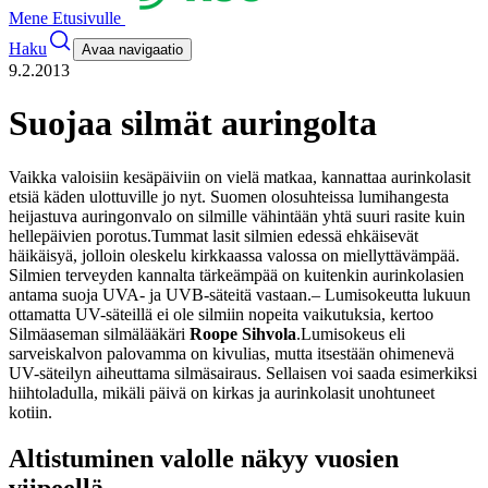
Mene Etusivulle
Haku
Avaa navigaatio
9.2.2013
Suojaa silmät auringolta
Vaikka valoisiin kesäpäiviin on vielä matkaa, kannattaa aurinkolasit
etsiä käden ulottuville jo nyt. Suomen olosuhteissa lumihangesta
heijastuva auringonvalo on silmille vähintään yhtä suuri rasite kuin
hellepäivien porotus.
Tummat lasit silmien edessä ehkäisevät
häikäisyä, jolloin oleskelu kirkkaassa valossa on miellyttävämpää.
Silmien terveyden kannalta tärkeämpää on kuitenkin aurinkolasien
antama suoja UVA- ja UVB-säteitä vastaan.
– Lumisokeutta lukuun
ottamatta UV-säteillä ei ole silmiin nopeita vaikutuksia, kertoo
Silmäaseman silmälääkäri
Roope Sihvola
.
Lumisokeus eli
sarveiskalvon palovamma on kivulias, mutta itsestään ohimenevä
UV-säteilyn aiheuttama silmäsairaus. Sellaisen voi saada esimerkiksi
hiihtoladulla, mikäli päivä on kirkas ja aurinkolasit unohtuneet
kotiin.
Altistuminen valolle näkyy vuosien
viipeellä