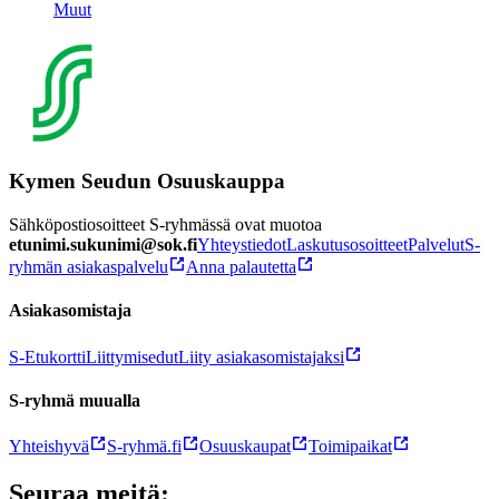
Muut
Kymen Seudun Osuuskauppa
Sähköpostiosoitteet S-ryhmässä ovat muotoa
etunimi.sukunimi@sok.fi
Yhteystiedot
Laskutusosoitteet
Palvelut
S-
ryhmän asiakaspalvelu
Anna palautetta
Asiakasomistaja
S-Etukortti
Liittymisedut
Liity asiakasomistajaksi
S-ryhmä muualla
Yhteishyvä
S-ryhmä.fi
Osuuskaupat
Toimipaikat
Seuraa meitä: