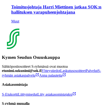
Toimitusjohtaja Harri Miettinen jatkaa SOK:n
hallituksen varapuheenjohtajana
Muut
Kymen Seudun Osuuskauppa
Sähköpostiosoitteet S-ryhmässä ovat muotoa
etunimi.sukunimi@sok.fi
Yhteystiedot
Laskutusosoitteet
Palvelut
S-
ryhmän asiakaspalvelu
Anna palautetta
Asiakasomistaja
S-Etukortti
Liittymisedut
Liity asiakasomistajaksi
S-ryhmä muualla