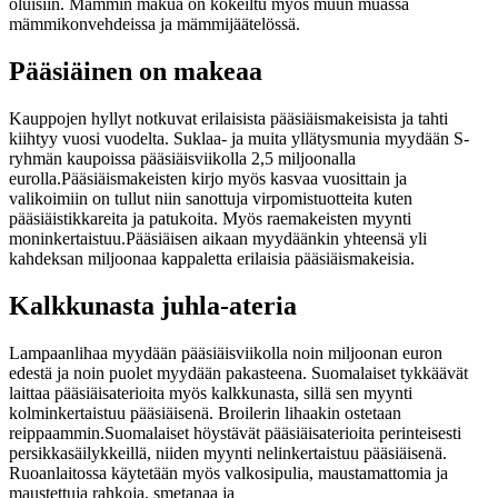
oluisiin. Mämmin makua on kokeiltu myös muun muassa
mämmikonvehdeissa ja mämmijäätelössä.
Pääsiäinen on makeaa
Kauppojen hyllyt notkuvat erilaisista pääsiäismakeisista ja tahti
kiihtyy vuosi vuodelta. Suklaa- ja muita yllätysmunia myydään S-
ryhmän kaupoissa pääsiäisviikolla 2,5 miljoonalla
eurolla.
Pääsiäismakeisten kirjo myös kasvaa vuosittain ja
valikoimiin on tullut niin sanottuja virpomistuotteita kuten
pääsiäistikkareita ja patukoita. Myös raemakeisten myynti
moninkertaistuu.
Pääsiäisen aikaan myydäänkin yhteensä yli
kahdeksan miljoonaa kappaletta erilaisia pääsiäismakeisia.
Kalkkunasta juhla-ateria
Lampaanlihaa myydään pääsiäisviikolla noin miljoonan euron
edestä ja noin puolet myydään pakasteena. Suomalaiset tykkäävät
laittaa pääsiäisaterioita myös kalkkunasta, sillä sen myynti
kolminkertaistuu pääsiäisenä. Broilerin lihaakin ostetaan
reippaammin.
Suomalaiset höystävät pääsiäisaterioita perinteisesti
persikkasäilykkeillä, niiden myynti nelinkertaistuu pääsiäisenä.
Ruoanlaitossa käytetään myös valkosipulia, maustamattomia ja
maustettuja rahkoja, smetanaa ja