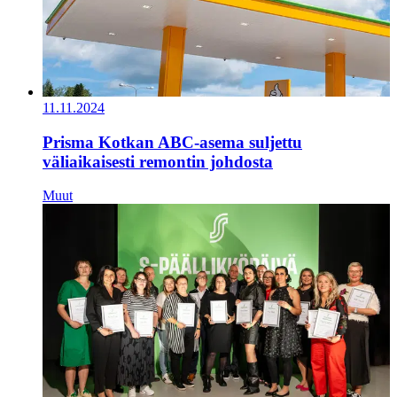
11.11.2024
Prisma Kotkan ABC-asema suljettu
väliaikaisesti remontin johdosta
Muut