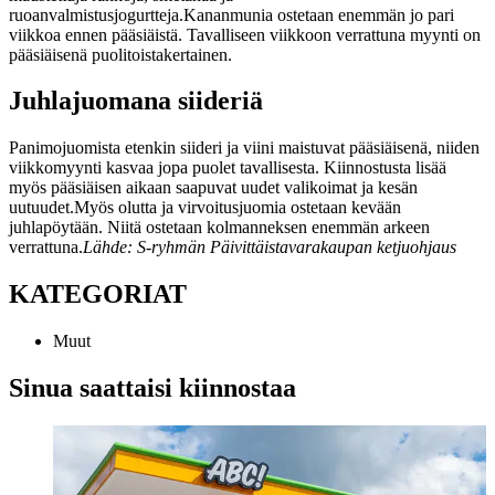
ruoanvalmistusjogurtteja.
Kananmunia ostetaan enemmän jo pari
viikkoa ennen pääsiäistä. Tavalliseen viikkoon verrattuna myynti on
pääsiäisenä puolitoistakertainen.
Juhlajuomana siideriä
Panimojuomista etenkin siideri ja viini maistuvat pääsiäisenä, niiden
viikkomyynti kasvaa jopa puolet tavallisesta. Kiinnostusta lisää
myös pääsiäisen aikaan saapuvat uudet valikoimat ja kesän
uutuudet.
Myös olutta ja virvoitusjuomia ostetaan kevään
juhlapöytään. Niitä ostetaan kolmanneksen enemmän arkeen
verrattuna.
Lähde: S-ryhmän Päivittäistavarakaupan ketjuohjaus
KATEGORIAT
Muut
Sinua saattaisi kiinnostaa