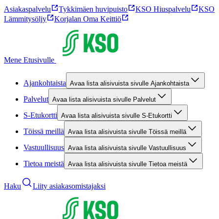
Asiakaspalvelu
Tykkimäen huvipuisto
KSO Hiuspalvelu
KSO
Lämmitysöljy
Korjalan Oma Keittiö
Mene Etusivulle
Ajankohtaista
Avaa lista alisivuista sivulle Ajankohtaista
Palvelut
Avaa lista alisivuista sivulle Palvelut
S-Etukortti
Avaa lista alisivuista sivulle S-Etukortti
Töissä meillä
Avaa lista alisivuista sivulle Töissä meillä
Vastuullisuus
Avaa lista alisivuista sivulle Vastuullisuus
Tietoa meistä
Avaa lista alisivuista sivulle Tietoa meistä
Haku
Liity asiakasomistajaksi