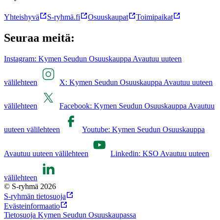
Yhteishyvä
S-ryhmä.fi
Osuuskaupat
Toimipaikat
Seuraa meitä:
Instagram: Kymen Seudun Osuuskauppa Avautuu uuteen
välilehteen
X: Kymen Seudun Osuuskauppa Avautuu uuteen
välilehteen
Facebook: Kymen Seudun Osuuskauppa Avautuu
uuteen välilehteen
Youtube: Kymen Seudun Osuuskauppa
Avautuu uuteen välilehteen
Linkedin: KSO Avautuu uuteen
välilehteen
© S-ryhmä 2026
S-ryhmän tietosuoja
Evästeinformaatio
Tietosuoja Kymen Seudun Osuuskaupassa