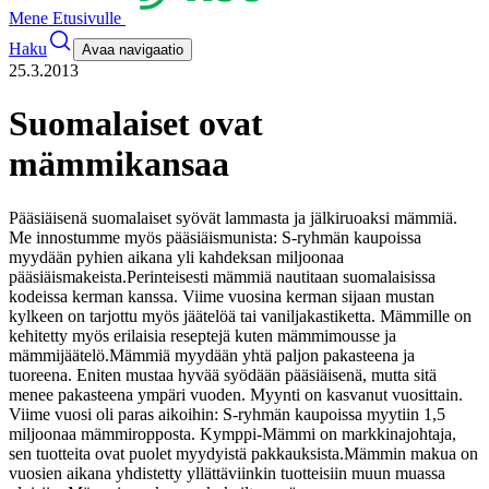
Mene Etusivulle
Haku
Avaa navigaatio
25.3.2013
Suomalaiset ovat
mämmikansaa
Pääsiäisenä suomalaiset syövät lammasta ja jälkiruoaksi mämmiä.
Me innostumme myös pääsiäismunista: S-ryhmän kaupoissa
myydään pyhien aikana yli kahdeksan miljoonaa
pääsiäismakeista.
Perinteisesti mämmiä nautitaan suomalaisissa
kodeissa kerman kanssa. Viime vuosina kerman sijaan mustan
kylkeen on tarjottu myös jäätelöä tai vaniljakastiketta. Mämmille on
kehitetty myös erilaisia reseptejä kuten mämmimousse ja
mämmijäätelö.
Mämmiä myydään yhtä paljon pakasteena ja
tuoreena. Eniten mustaa hyvää syödään pääsiäisenä, mutta sitä
menee pakasteena ympäri vuoden.
Myynti on kasvanut vuosittain.
Viime vuosi oli paras aikoihin: S-ryhmän kaupoissa myytiin 1,5
miljoonaa mämmiropposta. Kymppi-Mämmi on markkinajohtaja,
sen tuotteita ovat puolet myydyistä pakkauksista.
Mämmin makua on
vuosien aikana yhdistetty yllättäviinkin tuotteisiin muun muassa