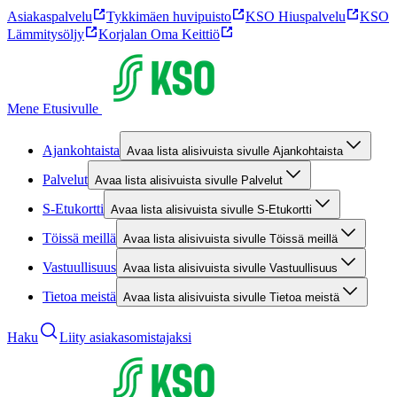
Asiakaspalvelu
Tykkimäen huvipuisto
KSO Hiuspalvelu
KSO
Lämmitysöljy
Korjalan Oma Keittiö
Mene Etusivulle
Ajankohtaista
Avaa lista alisivuista sivulle Ajankohtaista
Palvelut
Avaa lista alisivuista sivulle Palvelut
S-Etukortti
Avaa lista alisivuista sivulle S-Etukortti
Töissä meillä
Avaa lista alisivuista sivulle Töissä meillä
Vastuullisuus
Avaa lista alisivuista sivulle Vastuullisuus
Tietoa meistä
Avaa lista alisivuista sivulle Tietoa meistä
Haku
Liity asiakasomistajaksi