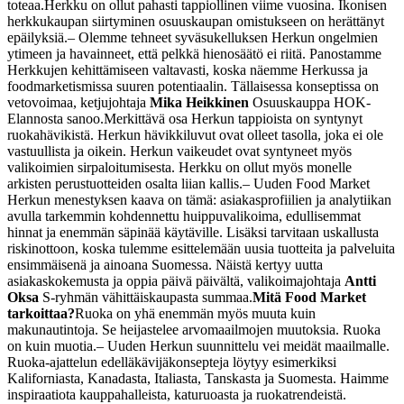
toteaa.
Herkku on ollut pahasti tappiollinen viime vuosina. Ikonisen
herkkukaupan siirtyminen osuuskaupan omistukseen on herättänyt
epäilyksiä.
– Olemme tehneet syväsukelluksen Herkun ongelmien
ytimeen ja havainneet, että pelkkä hienosäätö ei riitä. Panostamme
Herkkujen kehittämiseen valtavasti, koska näemme Herkussa ja
foodmarketismissa suuren potentiaalin. Tällaisessa konseptissa on
vetovoimaa, ketjujohtaja
Mika Heikkinen
Osuuskauppa HOK-
Elannosta sanoo.
Merkittävä osa Herkun tappioista on syntynyt
ruokahävikistä. Herkun hävikkiluvut ovat olleet tasolla, joka ei ole
vastuullista ja oikein. Herkun vaikeudet ovat syntyneet myös
valikoimien sirpaloitumisesta. Herkku on ollut myös monelle
arkisten perustuotteiden osalta liian kallis.
– Uuden Food Market
Herkun menestyksen kaava on tämä: asiakasprofiilien ja analytiikan
avulla tarkemmin kohdennettu huippuvalikoima, edullisemmat
hinnat ja enemmän säpinää käytäville. Lisäksi tarvitaan uskallusta
riskinottoon, koska tulemme esittelemään uusia tuotteita ja palveluita
ensimmäisenä ja ainoana Suomessa. Näistä kertyy uutta
asiakaskokemusta ja oppia päivä päivältä, valikoimajohtaja
Antti
Oksa
S-ryhmän vähittäiskaupasta summaa.
Mitä Food Market
tarkoittaa?
Ruoka on yhä enemmän myös muuta kuin
makunautintoja. Se heijastelee arvomaailmojen muutoksia. Ruoka
on kuin muotia.
– Uuden Herkun suunnittelu vei meidät maailmalle.
Ruoka-ajattelun edelläkävijäkonsepteja löytyy esimerkiksi
Kaliforniasta, Kanadasta, Italiasta, Tanskasta ja Suomesta. Haimme
inspiraatiota kauppahalleista, katuruoasta ja ruokatrendeistä.