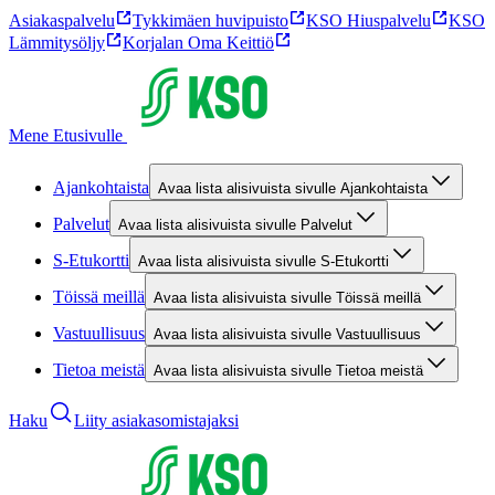
Asiakaspalvelu
Tykkimäen huvipuisto
KSO Hiuspalvelu
KSO
Lämmitysöljy
Korjalan Oma Keittiö
Mene Etusivulle
Ajankohtaista
Avaa lista alisivuista sivulle Ajankohtaista
Palvelut
Avaa lista alisivuista sivulle Palvelut
S-Etukortti
Avaa lista alisivuista sivulle S-Etukortti
Töissä meillä
Avaa lista alisivuista sivulle Töissä meillä
Vastuullisuus
Avaa lista alisivuista sivulle Vastuullisuus
Tietoa meistä
Avaa lista alisivuista sivulle Tietoa meistä
Haku
Liity asiakasomistajaksi