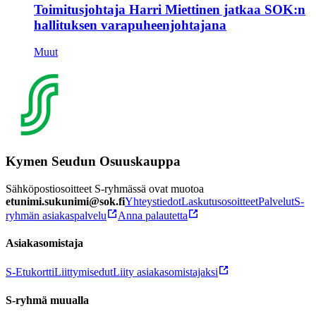
Toimitusjohtaja Harri Miettinen jatkaa SOK:n
hallituksen varapuheenjohtajana
Muut
Kymen Seudun Osuuskauppa
Sähköpostiosoitteet S-ryhmässä ovat muotoa
etunimi.sukunimi@sok.fi
Yhteystiedot
Laskutusosoitteet
Palvelut
S-
ryhmän asiakaspalvelu
Anna palautetta
Asiakasomistaja
S-Etukortti
Liittymisedut
Liity asiakasomistajaksi
S-ryhmä muualla