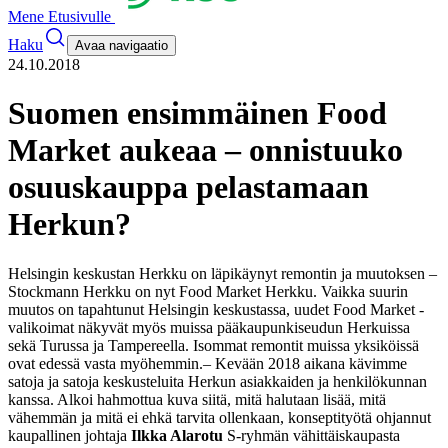
Mene Etusivulle
Haku
Avaa navigaatio
24.10.2018
Suomen ensimmäinen Food
Market aukeaa – onnistuuko
osuuskauppa pelastamaan
Herkun?
Helsingin keskustan Herkku on läpikäynyt remontin ja muutoksen –
Stockmann Herkku on nyt Food Market Herkku. Vaikka suurin
muutos on tapahtunut Helsingin keskustassa, uudet Food Market -
valikoimat näkyvät myös muissa pääkaupunkiseudun Herkuissa
sekä Turussa ja Tampereella. Isommat remontit muissa yksiköissä
ovat edessä vasta myöhemmin.
– Kevään 2018 aikana kävimme
satoja ja satoja keskusteluita Herkun asiakkaiden ja henkilökunnan
kanssa. Alkoi hahmottua kuva siitä, mitä halutaan lisää, mitä
vähemmän ja mitä ei ehkä tarvita ollenkaan, konseptityötä ohjannut
kaupallinen johtaja
Ilkka Alarotu
S-ryhmän vähittäiskaupasta