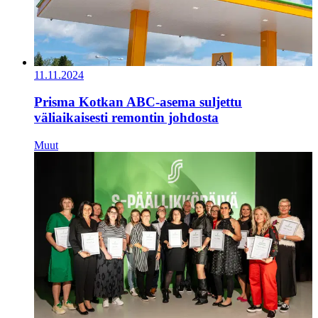
11.11.2024
Prisma Kotkan ABC-asema suljettu
väliaikaisesti remontin johdosta
Muut