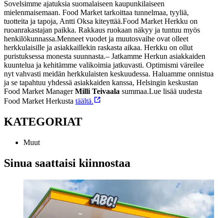
Sovelsimme ajatuksia suomalaiseen kaupunkilaiseen
mielenmaisemaan. Food Market tarkoittaa tunnelmaa, tyyliä,
tuotteita ja tapoja, Antti Oksa kiteyttää.
Food Market Herkku on
ruoanrakastajan paikka. Rakkaus ruokaan näkyy ja tuntuu myös
henkilökunnassa.
Menneet vuodet ja muutosvaihe ovat olleet
herkkulaisille ja asiakkaillekin raskasta aikaa. Herkku on ollut
puristuksessa monesta suunnasta.
– Jatkamme Herkun asiakkaiden
kuuntelua ja kehitämme valikoimia jatkuvasti. Optimismi väreilee
nyt vahvasti meidän herkkulaisten keskuudessa. Haluamme onnistua
ja se tapahtuu yhdessä asiakkaiden kanssa, Helsingin keskustan
Food Market Manager
Milli Teivaala
summaa.
Lue lisää uudesta
Food Market Herkusta
täältä.
KATEGORIAT
Muut
Sinua saattaisi kiinnostaa