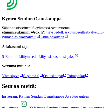
Kymen Seudun Osuuskauppa
Sähköpostiosoitteet S-ryhmässä ovat muotoa
etunimi.sukunimi@sok.fi
Yhteystiedot
Laskutusosoitteet
Palvelut
S-
ryhmän asiakaspalvelu
Anna palautetta
Asiakasomistaja
S-Etukortti
Liittymisedut
Liity asiakasomistajaksi
S-ryhmä muualla
Yhteishyvä
S-ryhmä.fi
Osuuskaupat
Toimipaikat
Seuraa meitä:
Instagram: Kymen Seudun Osuuskauppa Avautuu uuteen
välilehteen
X: Kymen Seudun Osuuskauppa Avautuu uuteen