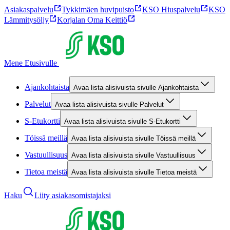
Asiakaspalvelu
Tykkimäen huvipuisto
KSO Hiuspalvelu
KSO
Lämmitysöljy
Korjalan Oma Keittiö
Mene Etusivulle
Ajankohtaista
Avaa lista alisivuista sivulle Ajankohtaista
Palvelut
Avaa lista alisivuista sivulle Palvelut
S-Etukortti
Avaa lista alisivuista sivulle S-Etukortti
Töissä meillä
Avaa lista alisivuista sivulle Töissä meillä
Vastuullisuus
Avaa lista alisivuista sivulle Vastuullisuus
Tietoa meistä
Avaa lista alisivuista sivulle Tietoa meistä
Haku
Liity asiakasomistajaksi