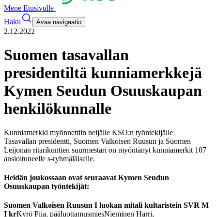
Mene Etusivulle
Haku
Avaa navigaatio
2.12.2022
Suomen tasavallan
presidentiltä kunniamerkkejä
Kymen Seudun Osuuskaupan
henkilökunnalle
Kunniamerkki myönnettiin neljälle KSO:n työntekijälle
Tasavallan presidentti, Suomen Valkoisen Ruusun ja Suomen
Leijonan ritarikuntien suurmestari on myöntänyt kunniamerkit 107
ansioituneelle s-ryhmäläiselle.
Heidän joukossaan ovat seuraavat Kymen Seudun
Osuuskaupan työntekijät:
Suomen Valkoisen Ruusun I luokan mitali kultaristein SVR M
I kr
Kyrö Piia, pääluottamusmies
Nieminen Harri,