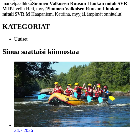
marketpäällikkö
Suomen Valkoisen Ruusun I luokan mitali SVR
M I
Päivelin Heti, myyjä
Suomen Valkoisen Ruusun I luokan
mitali SVR M
Haapaniemi Katriina, myyjä
Lämpimät onnittelut!
KATEGORIAT
Uutiset
Sinua saattaisi kiinnostaa
24.7.2026