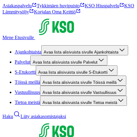
Asiakaspalvelu
Tykkimäen huvipuisto
KSO Hiuspalvelu
KSO
Lämmitysöljy
Korjalan Oma Keittiö
Mene Etusivulle
Ajankohtaista
Avaa lista alisivuista sivulle Ajankohtaista
Palvelut
Avaa lista alisivuista sivulle Palvelut
S-Etukortti
Avaa lista alisivuista sivulle S-Etukortti
Töissä meillä
Avaa lista alisivuista sivulle Töissä meillä
Vastuullisuus
Avaa lista alisivuista sivulle Vastuullisuus
Tietoa meistä
Avaa lista alisivuista sivulle Tietoa meistä
Haku
Liity asiakasomistajaksi