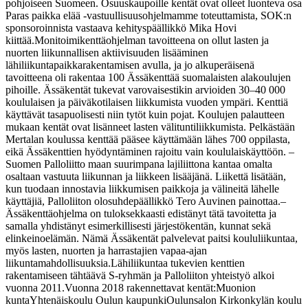
pohjoiseen Suomeen. Osuuskaupoille kentät ovat olleet luonteva osa
Paras paikka elää -vastuullisuusohjelmamme toteuttamista, SOK:n
sponsoroinnista vastaava kehityspäällikkö Mika Hovi
kiittää.
Monitoimikenttäohjelman tavoitteena on ollut lasten ja
nuorten liikunnallisen aktiivisuuden lisääminen
lähiliikuntapaikkarakentamisen avulla, ja jo alkuperäisenä
tavoitteena oli rakentaa 100 Ässäkenttää suomalaisten alakoulujen
pihoille.
Ässäkentät tukevat varovaisestikin arvioiden 30–40 000
koululaisen ja päiväkotilaisen liikkumista vuoden ympäri. Kenttiä
käyttävät tasapuolisesti niin tytöt kuin pojat. Koulujen palautteen
mukaan kentät ovat lisänneet lasten välituntiliikkumista. Pelkästään
Mertalan koulussa kenttää pääsee käyttämään lähes 700 oppilasta,
eikä Ässäkenttien hyödyntäminen rajoitu vain koululaiskäyttöön.
–
Suomen Palloliitto maan suurimpana lajiliittona kantaa omalta
osaltaan vastuuta liikunnan ja liikkeen lisääjänä. Liikettä lisätään,
kun tuodaan innostavia liikkumisen paikkoja ja välineitä lähelle
käyttäjiä, Palloliiton olosuhdepäällikkö Tero Auvinen painottaa.
–
Ässäkenttäohjelma on tuloksekkaasti edistänyt tätä tavoitetta ja
samalla yhdistänyt esimerkillisesti järjestökentän, kunnat sekä
elinkeinoelämän. Nämä Ässäkentät palvelevat paitsi koululiikuntaa,
myös lasten, nuorten ja harrastajien vapaa-ajan
liikuntamahdollisuuksia.
Lähiliikuntaa tukevien kenttien
rakentamiseen tähtäävä S-ryhmän ja Palloliiton yhteistyö alkoi
vuonna 2011.
Vuonna 2018 rakennettavat kentät:
Muonion
kunta
Yhtenäiskoulu
Oulun kaupunki
Oulunsalon Kirkonkylän koulu