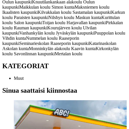
Oulun kaupunki
Knuutilankankaan alakoulu
Oulun
kaupunki
Maikkulan koulu
Simon kunta
Maksniemen koulu
Ikaalisten kaupunki
Kilvakkalan koulu
Sastamalan kaupunki
Karkun
koulu
Paraisten kaupunki
Nilsbyn koulu
Maskun kunta
Kurittulan
koulu
Salon kaupunki
Toijan koulu
Harjavallan kaupunki
Pirkkalan
koulu
Rauman kaupunki
Kourujärven koulu
Ulvilan
kaupunki
Vanhankylän koulu
Jyväskylän kaupunki
Puuppolan koulu
Vihdin kunta
Nummelan koulu
Raaseporin
kaupunki
Seminarieskolan
Raaseporin kaupunki
Katarinaskolan
Askolan kunta
Monninkylän alakoulu
Kaavin kunta
Kirkonkylän
koulu
Savonlinnan kaupunki
Mertalan koulu
KATEGORIAT
Muut
Sinua saattaisi kiinnostaa