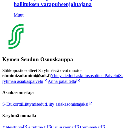
hallituksen varapuheenjohtajana
Muut
Kymen Seudun Osuuskauppa
Sähköpostiosoitteet S-ryhmässä ovat muotoa
etunimi.sukunimi@sok.fi
Yhteystiedot
Laskutusosoitteet
Palvelut
S-
ryhmän asiakaspalvelu
Anna palautetta
Asiakasomistaja
S-Etukortti
Liittymisedut
Liity asiakasomistajaksi
S-ryhmä muualla
Yhteishyvä
S-ryhmä.fi
Osuuskaupat
Toimipaikat