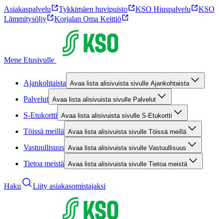
Asiakaspalvelu
Tykkimäen huvipuisto
KSO Hiuspalvelu
KSO
Lämmitysöljy
Korjalan Oma Keittiö
Mene Etusivulle
Ajankohtaista
Avaa lista alisivuista sivulle Ajankohtaista
Palvelut
Avaa lista alisivuista sivulle Palvelut
S-Etukortti
Avaa lista alisivuista sivulle S-Etukortti
Töissä meillä
Avaa lista alisivuista sivulle Töissä meillä
Vastuullisuus
Avaa lista alisivuista sivulle Vastuullisuus
Tietoa meistä
Avaa lista alisivuista sivulle Tietoa meistä
Haku
Liity asiakasomistajaksi