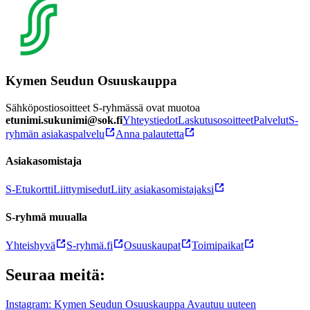
Kymen Seudun Osuuskauppa
Sähköpostiosoitteet S-ryhmässä ovat muotoa
etunimi.sukunimi@sok.fi
Yhteystiedot
Laskutusosoitteet
Palvelut
S-
ryhmän asiakaspalvelu
Anna palautetta
Asiakasomistaja
S-Etukortti
Liittymisedut
Liity asiakasomistajaksi
S-ryhmä muualla
Yhteishyvä
S-ryhmä.fi
Osuuskaupat
Toimipaikat
Seuraa meitä:
Instagram: Kymen Seudun Osuuskauppa Avautuu uuteen