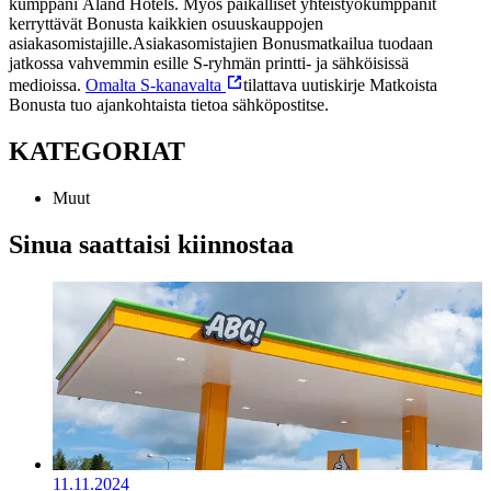
kumppani Åland Hotels. Myös paikalliset yhteistyökumppanit
kerryttävät Bonusta kaikkien osuuskauppojen
asiakasomistajille.
Asiakasomistajien Bonusmatkailua tuodaan
jatkossa vahvemmin esille S-ryhmän printti- ja sähköisissä
medioissa.
Omalta S-kanavalta
tilattava uutiskirje Matkoista
Bonusta tuo ajankohtaista tietoa sähköpostitse.
KATEGORIAT
Muut
Sinua saattaisi kiinnostaa
11.11.2024