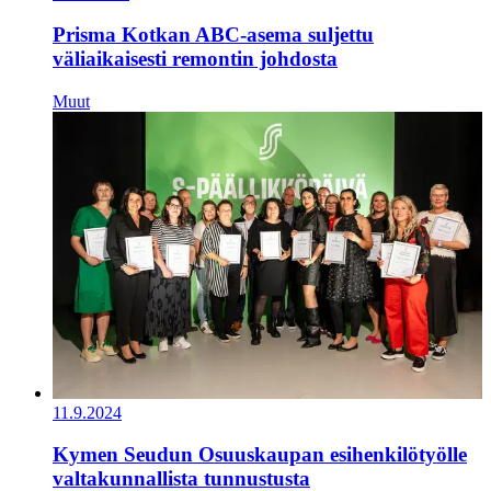
Prisma Kotkan ABC-asema suljettu
väliaikaisesti remontin johdosta
Muut
11.9.2024
Kymen Seudun Osuuskaupan esihenkilötyölle
valtakunnallista tunnustusta