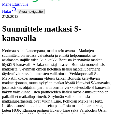
Mene Etusivulle
Haku
Avaa navigaatio
27.8.2013
Suunnittele matkasi S-
kanavalla
Kotimaassa tai kauempana, matkustelu avartaa. Matkojen
suunnittelu on netissä vaivatonta ja entistä helpommaksi se
asiakasomistajille tulee, kun kaikki Bonusta kerryttävät matkat
löytää S-kanavalta.
Asiakasomistajat saavat Bonusta monenlaisista
matkoista. S-ryhmän omien hotellien lisäksi matkailupartnerit
täydentävät reissukuumeisten valikoimaa. Verkkoportaali S-
Matkat.fi kokosi aiemmin yhteen kaiken Bonusta kerryttävän
matkatarjonnan, mutta nykyään matkat löytää kätevästi S-kanavalta,
josta asiakas ohjataan partnerin omalle verkkosivustolle.
S-kanavalla
näkyy valtakunnallisten partnereiden lisäksi myös osuuskauppojen
paikalliset matkailupartnerit. S-ryhmän valtakunnallisia
matkailupartnereita ovat Viking Line, Pohjolan Matka ja Hertz.
Lisäksi osuuskaupoilla on useita paikallisia matkailupartnereita,
kuten HOK-Elannon partneri Eckerö Line sekä Varuboden-Oslan