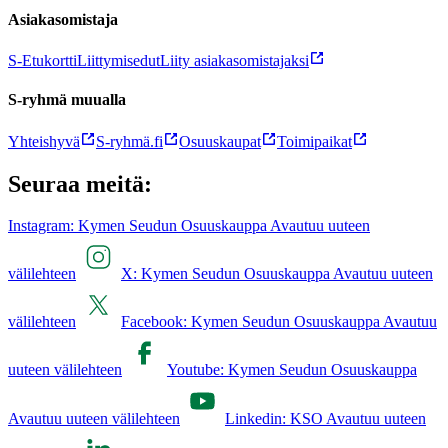
Asiakasomistaja
S-Etukortti
Liittymisedut
Liity asiakasomistajaksi
S-ryhmä muualla
Yhteishyvä
S-ryhmä.fi
Osuuskaupat
Toimipaikat
Seuraa meitä:
Instagram: Kymen Seudun Osuuskauppa Avautuu uuteen
välilehteen
X: Kymen Seudun Osuuskauppa Avautuu uuteen
välilehteen
Facebook: Kymen Seudun Osuuskauppa Avautuu
uuteen välilehteen
Youtube: Kymen Seudun Osuuskauppa
Avautuu uuteen välilehteen
Linkedin: KSO Avautuu uuteen