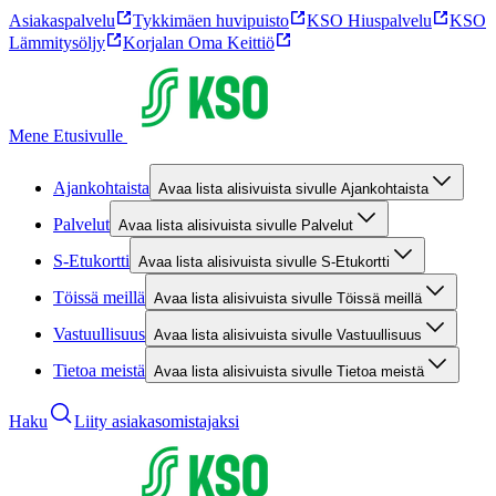
Asiakaspalvelu
Tykkimäen huvipuisto
KSO Hiuspalvelu
KSO
Lämmitysöljy
Korjalan Oma Keittiö
Mene Etusivulle
Ajankohtaista
Avaa lista alisivuista sivulle Ajankohtaista
Palvelut
Avaa lista alisivuista sivulle Palvelut
S-Etukortti
Avaa lista alisivuista sivulle S-Etukortti
Töissä meillä
Avaa lista alisivuista sivulle Töissä meillä
Vastuullisuus
Avaa lista alisivuista sivulle Vastuullisuus
Tietoa meistä
Avaa lista alisivuista sivulle Tietoa meistä
Haku
Liity asiakasomistajaksi