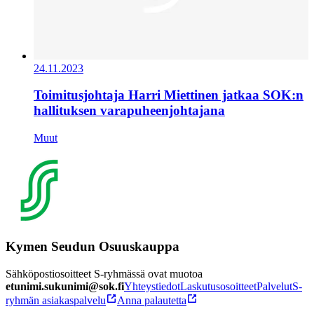
24.11.2023
Toimitusjohtaja Harri Miettinen jatkaa SOK:n
hallituksen varapuheenjohtajana
Muut
Kymen Seudun Osuuskauppa
Sähköpostiosoitteet S-ryhmässä ovat muotoa
etunimi.sukunimi@sok.fi
Yhteystiedot
Laskutusosoitteet
Palvelut
S-
ryhmän asiakaspalvelu
Anna palautetta