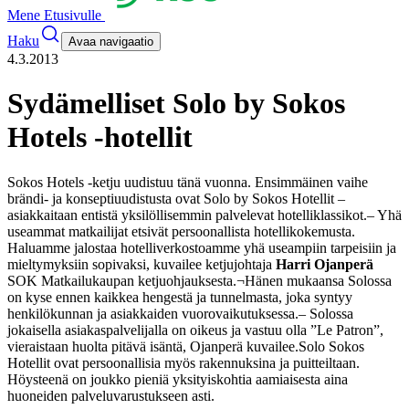
Mene Etusivulle
Haku
Avaa navigaatio
4.3.2013
Sydämelliset Solo by Sokos
Hotels -hotellit
Sokos Hotels -ketju uudistuu tänä vuonna. Ensimmäinen vaihe
brändi- ja konseptiuudistusta ovat Solo by Sokos Hotellit –
asiakkaitaan entistä yksilöllisemmin palvelevat hotelliklassikot.
– Yhä
useammat matkailijat etsivät persoonallista hotellikokemusta.
Haluamme jalostaa hotelliverkostoamme yhä useampiin tarpeisiin ja
mieltymyksiin sopivaksi, kuvailee ketjujohtaja
Harri Ojanperä
SOK Matkailukaupan ketjuohjauksesta.
¬Hänen mukaansa Solossa
on kyse ennen kaikkea hengestä ja tunnelmasta, joka syntyy
henkilökunnan ja asiakkaiden vuorovaikutuksessa.
– Solossa
jokaisella asiakaspalvelijalla on oikeus ja vastuu olla ”Le Patron”,
vieraistaan huolta pitävä isäntä, Ojanperä kuvailee.
Solo Sokos
Hotellit ovat persoonallisia myös rakennuksina ja puitteiltaan.
Höysteenä on joukko pieniä yksityiskohtia aamiaisesta aina
huoneiden palveluvarustukseen asti.