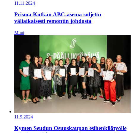
11.11.2024
Prisma Kotkan ABC-asema suljettu
väliaikaisesti remontin johdosta
Muut
11.9.2024
Kymen Seudun Osuuskaupan esihenkilötyölle