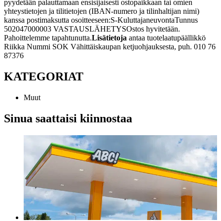
pyydetään palauttamaan ensisijaisesti ostopaikkaan tai omien
yhteystietojen ja tilitietojen (IBAN-numero ja tilinhaltijan nimi)
kanssa postimaksutta osoitteeseen:
S-Kuluttajaneuvonta
Tunnus
5020470
00003 VASTAUSLÄHETYS
Ostos hyvitetään.
Pahoittelemme tapahtunutta.
Lisätietoja
antaa tuotelaatupäällikkö
Riikka Nummi SOK Vähittäiskaupan ketjuohjauksesta, puh. 010 76
87376
KATEGORIAT
Muut
Sinua saattaisi kiinnostaa