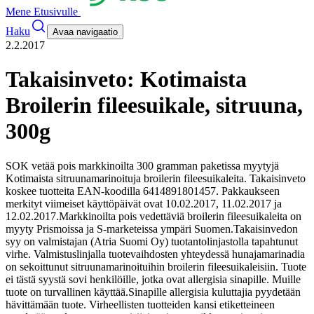
Mene Etusivulle
Haku
Avaa navigaatio
2.2.2017
Takaisinveto: Kotimaista
Broilerin fileesuikale, sitruuna,
300g
SOK vetää pois markkinoilta 300 gramman paketissa myytyjä
Kotimaista sitruunamarinoituja broilerin fileesuikaleita. Takaisinveto
koskee tuotteita EAN-koodilla 6414891801457. Pakkaukseen
merkityt viimeiset käyttöpäivät ovat 10.02.2017, 11.02.2017 ja
12.02.2017.
Markkinoilta pois vedettäviä broilerin fileesuikaleita on
myyty Prismoissa ja S-marketeissa ympäri Suomen.
Takaisinvedon
syy on valmistajan (Atria Suomi Oy) tuotantolinjastolla tapahtunut
virhe. Valmistuslinjalla tuotevaihdosten yhteydessä hunajamarinadia
on sekoittunut sitruunamarinoituihin broilerin fileesuikaleisiin. Tuote
ei tästä syystä sovi henkilöille, jotka ovat allergisia sinapille. Muille
tuote on turvallinen käyttää.
Sinapille allergisia kuluttajia pyydetään
hävittämään tuote. Virheellisten tuotteiden kansi etiketteineen