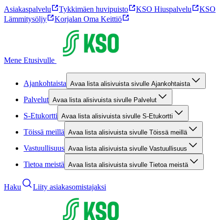
Asiakaspalvelu
Tykkimäen huvipuisto
KSO Hiuspalvelu
KSO
Lämmitysöljy
Korjalan Oma Keittiö
Mene Etusivulle
Ajankohtaista
Avaa lista alisivuista sivulle Ajankohtaista
Palvelut
Avaa lista alisivuista sivulle Palvelut
S-Etukortti
Avaa lista alisivuista sivulle S-Etukortti
Töissä meillä
Avaa lista alisivuista sivulle Töissä meillä
Vastuullisuus
Avaa lista alisivuista sivulle Vastuullisuus
Tietoa meistä
Avaa lista alisivuista sivulle Tietoa meistä
Haku
Liity asiakasomistajaksi