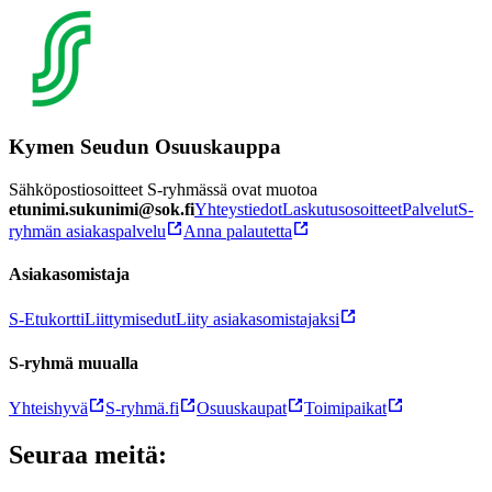
Kymen Seudun Osuuskauppa
Sähköpostiosoitteet S-ryhmässä ovat muotoa
etunimi.sukunimi@sok.fi
Yhteystiedot
Laskutusosoitteet
Palvelut
S-
ryhmän asiakaspalvelu
Anna palautetta
Asiakasomistaja
S-Etukortti
Liittymisedut
Liity asiakasomistajaksi
S-ryhmä muualla
Yhteishyvä
S-ryhmä.fi
Osuuskaupat
Toimipaikat
Seuraa meitä: